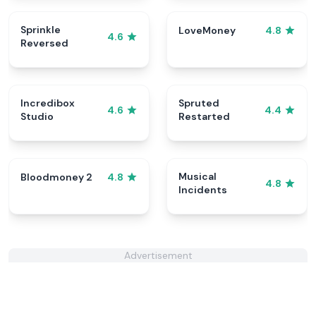
Sprinkle
LoveMoney
4.8
4.6
Reversed
Incredibox
Spruted
4.6
4.4
Studio
Restarted
Musical
Bloodmoney 2
4.8
4.8
Incidents
Advertisement