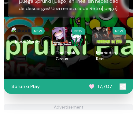
¡Juega Sprunki [juego] en línea, sin necesidad
de descargas! Una remezcla de Retro[juego].
NEW
NEW
NEW
BloodMoney
The Freak
Married in
Circus
Red
Sprunki Play
17,707
Advertisement