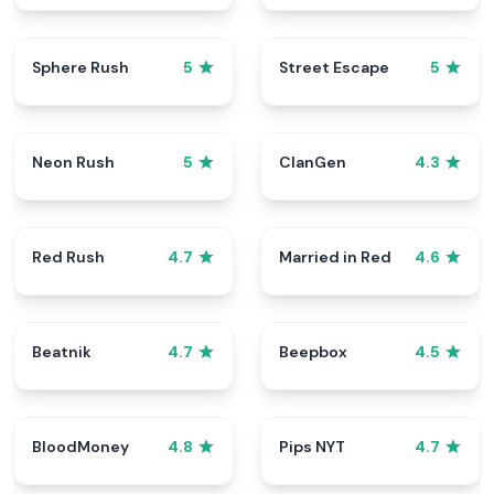
Sphere Rush
Street Escape
5
5
Neon Rush
ClanGen
5
4.3
Red Rush
Married in Red
4.7
4.6
Beatnik
Beepbox
4.7
4.5
BloodMoney
Pips NYT
4.8
4.7