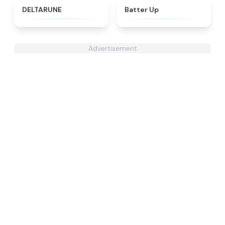
★
4.9
★
4.7
DELTARUNE
Batter Up
Advertisement