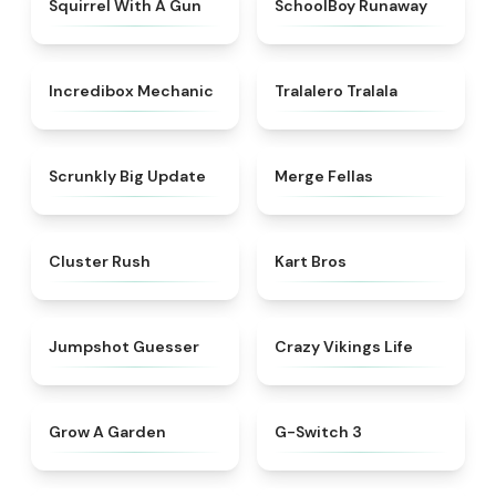
Squirrel With A Gun
SchoolBoy Runaway
★
4.5
★
4.6
Incredibox Mechanic
Tralalero Tralala
★
4.9
★
4.5
Scrunkly Big Update
Merge Fellas
★
4.6
★
4.3
Cluster Rush
Kart Bros
★
4.7
★
4.5
Jumpshot Guesser
Crazy Vikings Life
★
4.4
★
4.3
Grow A Garden
G-Switch 3