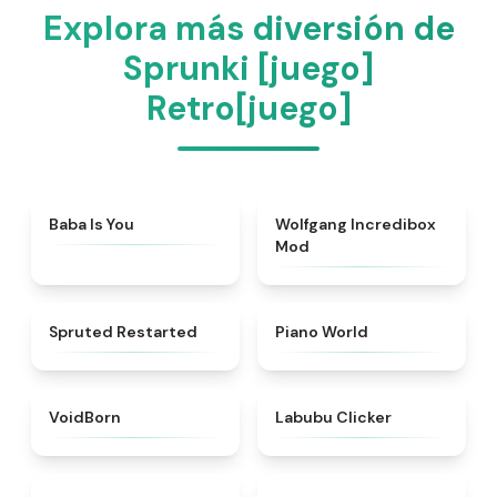
Explora más diversión de
Sprunki [juego]
Retro[juego]
★
4.7
★
4.4
Baba Is You
Wolfgang Incredibox
Mod
★
4.4
★
4.4
Spruted Restarted
Piano World
★
4.6
★
5
VoidBorn
Labubu Clicker
★
4.9
★
4.7