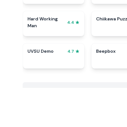
Hard Working
Chiikawa Puzz
4.4
Man
UVSU Demo
Beepbox
4.7