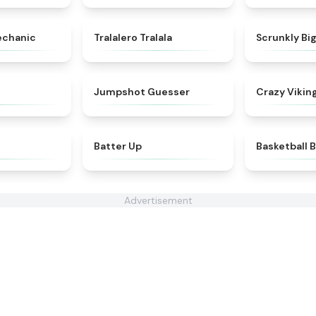
★
4.5
★
4.6
echanic
Tralalero Tralala
Scrunkly Bi
★
4.3
★
4.7
Jumpshot Guesser
Crazy Viking
★
4.9
★
4.7
Batter Up
Basketball 
Advertisement