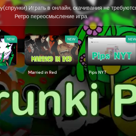
y(спрунки) Играть в онлайн, скачивания не требуютс
Ретро переосмысление игра.
NEW
NEW
NE
s
Married in Red
Pips NYT