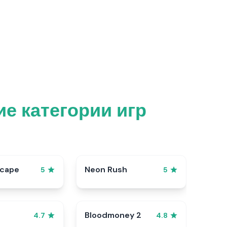
е категории игр
scape
Neon Rush
5
5
Bloodmoney 2
4.7
4.8