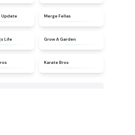
★
4.9
★
4.5
g Update
Merge Fellas
★
4.5
★
4.4
s Life
Grow A Garden
★
5
★
4.8
Bros
Karate Bros