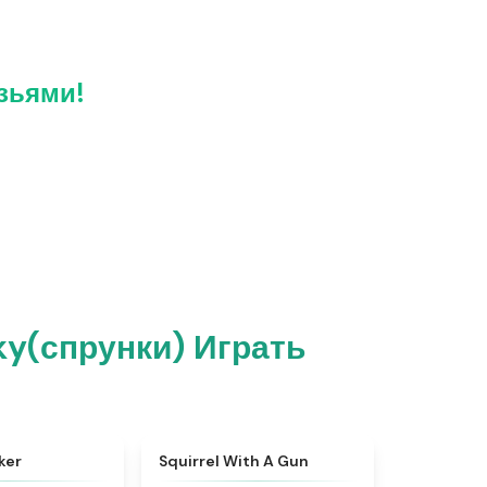
зьями!
ky(спрунки) Играть
★
5
★
4.9
ker
Squirrel With A Gun