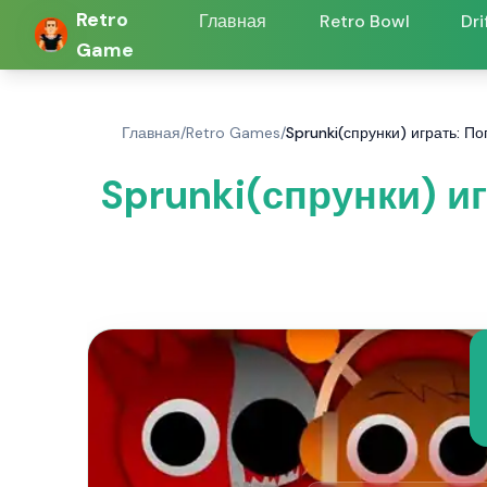
Retro
Главная
Retro Bowl
Dri
Game
Главная
/
Retro Games
/
Sprunki(спрунки) играть: По
Sprunki(спрунки) иг