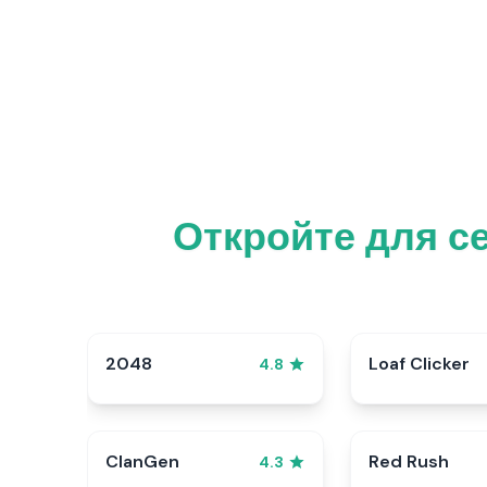
Откройте для с
2048
Loaf Clicker
4.8
ClanGen
Red Rush
4.3