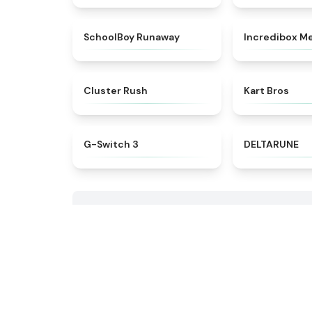
★
4.7
SchoolBoy Runaway
Incredibox M
★
4.6
Cluster Rush
Kart Bros
★
4.3
G-Switch 3
DELTARUNE