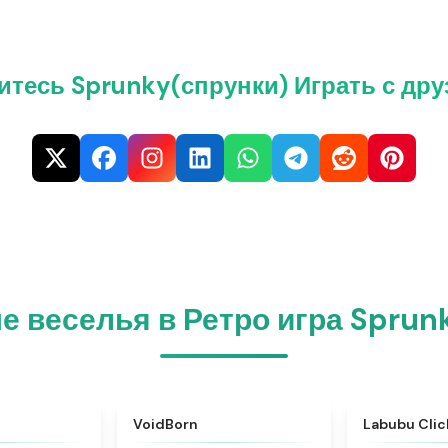
итесь Sprunky(спрунки) Играть с дру
 веселья в Ретро игра Sprun
★
4.4
★
4.6
VoidBorn
Labubu Clic