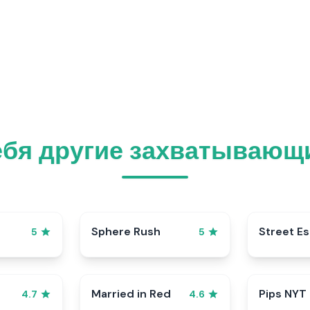
ебя другие захватывающи
Sphere Rush
Street E
5
5
Married in Red
Pips NYT
4.7
4.6