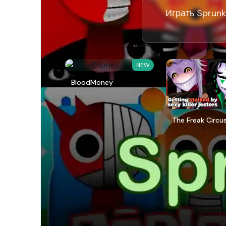
Играть Sprunk
NEW
BloodMoney
The Freak Circu