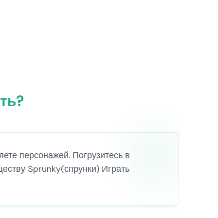
ать?
няете персонажей. Погрузитесь в
еству Sprunky(спрунки) Играть