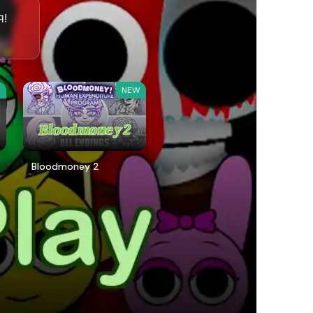
я!
W
NEW
Bloodmoney 2