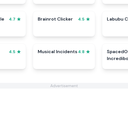
le
Brainrot Clicker
Labubu C
4.7
4.5
Musical Incidents
SpacedO
4.5
4.8
Incredib
Advertisement