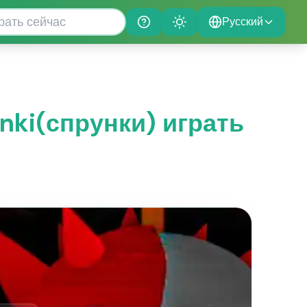
Русский
Help
Theme
unki(спрунки) играть