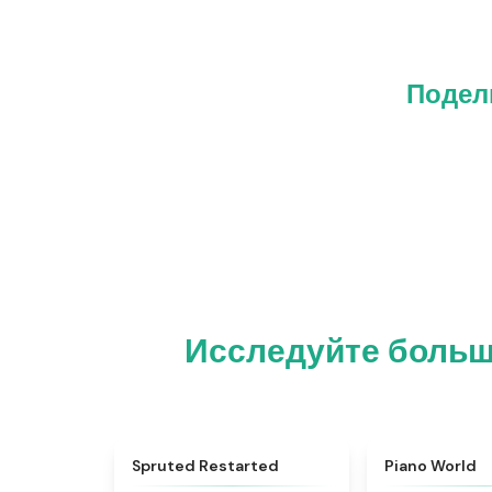
Подел
Исследуйте больше
★
4.4
Spruted Restarted
Piano World