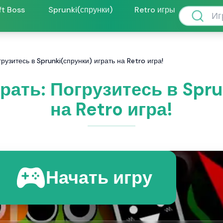
ft Boss
Sprunki(спрунки)
Retro игры
грузитесь в Sprunki(спрунки) играть на Retro игра!
рать: Погрузитесь в Spr
на Retro игра!
Начать игру