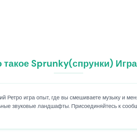
 такое Sprunky(спрунки) Игр
кий Ретро игра опыт, где вы смешиваете музыку и ме
ьные звуковые ландшафты. Присоединяйтесь к сообщ