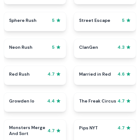
Sphere Rush
Street Escape
5
5
Neon Rush
ClanGen
5
4.3
Red Rush
Married in Red
4.7
4.6
Growden Io
The Freak Circus
4.4
4.7
Monsters Merge
Pips NYT
4.7
4.7
And Sort