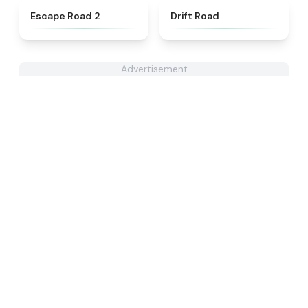
★
4.6
★
4.3
Escape Road 2
Drift Road
Advertisement