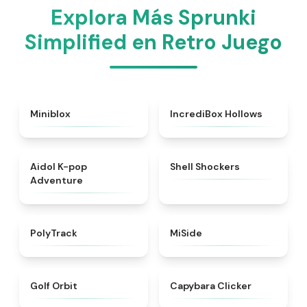
Explora Más Sprunki
Simplified en Retro Juego
★
4.9
★
4.8
Miniblox
IncrediBox Hollows
★
4.6
★
4.9
Aidol K-pop
Shell Shockers
Adventure
★
4.4
★
4.7
PolyTrack
MiSide
★
4.6
★
4.5
Golf Orbit
Capybara Clicker