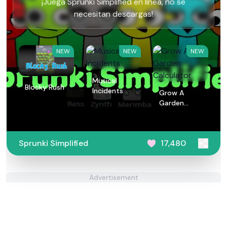
¡Juega Sprunki Simplified en línea, no se
necesitan descargas!
NEW
NEW
NEW
Musical
Blocky Rush
Incidents
Grow A
Garden
Calculator
Sprunki Simplified
17,480
Advertisement