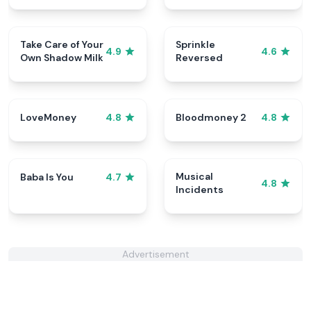
Take Care of Your
Sprinkle
4.9
4.6
Own Shadow Milk
Reversed
LoveMoney
Bloodmoney 2
4.8
4.8
Musical
Baba Is You
4.7
4.8
Incidents
Advertisement