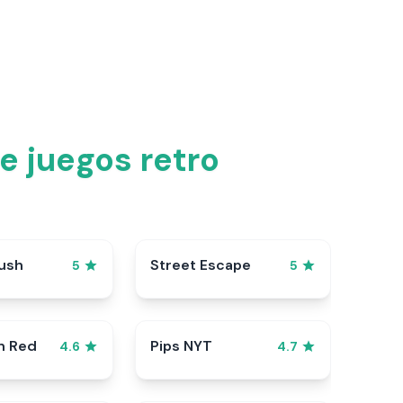
e juegos retro
ush
Street Escape
5
5
n Red
Pips NYT
4.6
4.7