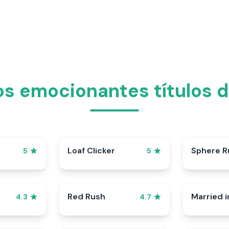
s emocionantes títulos d
p
Loaf Clicker
Sphere R
5
5
Red Rush
Married i
4.3
4.7