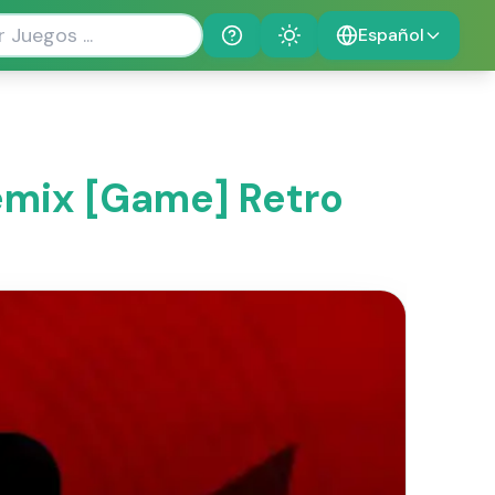
Español
Help
Theme
Remix [Game] Retro