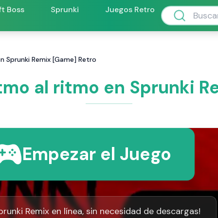
ft Boss
Sprunki
Juegos Retro
en Sprunki Remix [Game] Retro
tmo al ritmo en Sprunki 
Empezar el Juego
prunki Remix en línea, sin necesidad de descargas!