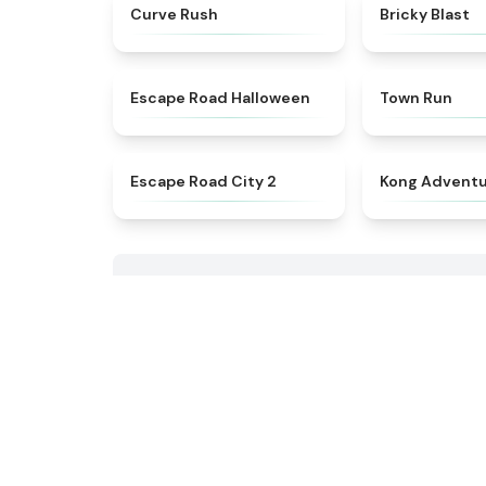
★
4.6
Curve Rush
Bricky Blast
★
4.6
Escape Road Halloween
Town Run
★
4.5
Escape Road City 2
Kong Advent