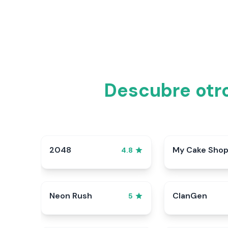
Descubre otro
2048
My Cake Sho
4.8
Neon Rush
ClanGen
5