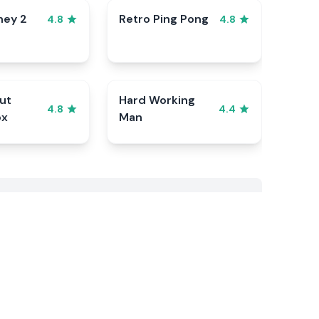
ney 2
Retro Ping Pong
4.8
4.8
ut
Hard Working
4.8
4.4
ox
Man