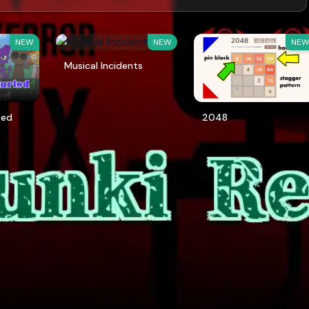
NEW
NEW
NE
Musical Incidents
ted
2048