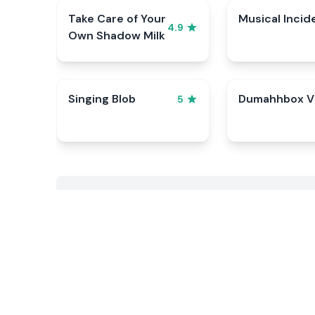
Take Care of Your
Musical Incid
4.9
Own Shadow Milk
Singing Blob
Dumahhbox V
5