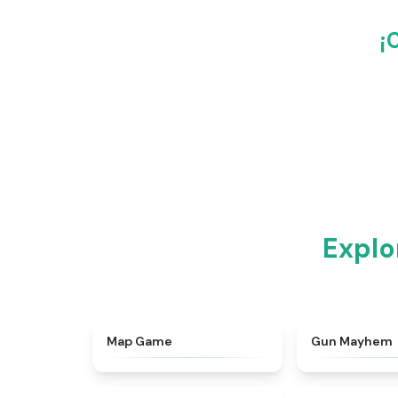
¡
Explo
★
4.9
Map Game
Gun Mayhem