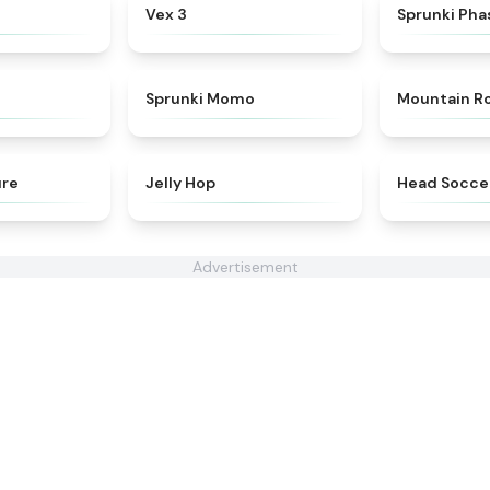
★
4.9
★
4.9
Vex 3
Sprunki Pha
★
4.7
★
5
Sprunki Momo
Mountain R
★
4.4
★
4.4
ure
Jelly Hop
Head Socce
Advertisement