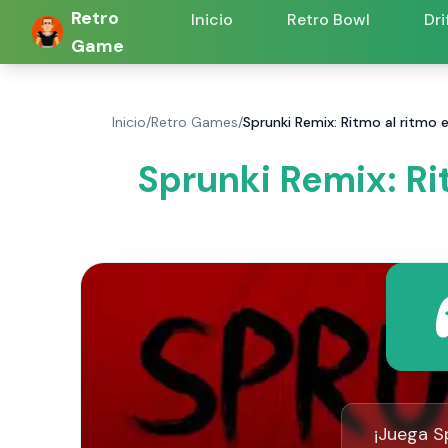
Retro
Inicio
Retro Bowl
Dri
Game
Inicio
/
Retro Games
/
Sprunki Remix: Ritmo al ritmo 
Sprunki Remix: Ri
¡Juega S