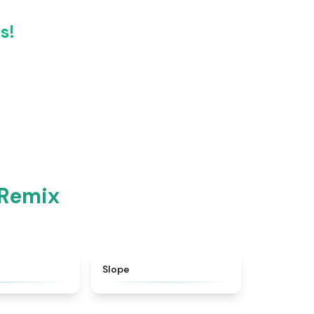
s!
 Remix
★
4.6
★
4.9
Slope