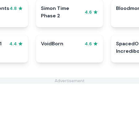
ents
Simon Time
Bloodmo
4.8
4.6
Phase 2
1
VoidBorn
SpacedO
4.4
4.6
Incredib
Advertisement