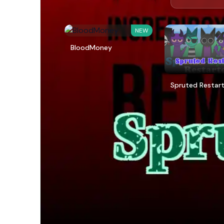
NEW
BloodMoney
Spruted Restar