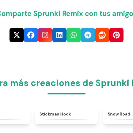
Comparte Sprunki Remix con tus amigo
ra más creaciones de Sprunki
★
4.3
★
4.4
Stickman Hook
Snow Road