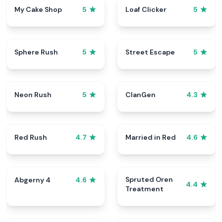
My Cake Shop
Loaf Clicker
5
5
Sphere Rush
Street Escape
5
5
Neon Rush
ClanGen
5
4.3
Red Rush
Married in Red
4.7
4.6
Spruted Oren
Abgerny 4
4.6
4.4
Treatment