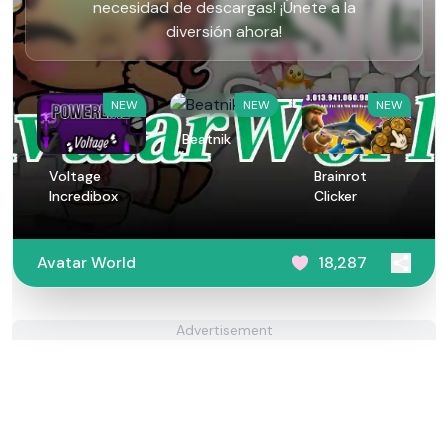
necesidad de descargas! ¡Únete a la
diversión ahora!
NEW
NEW
NEW
Beatnik
Voltage
Brainrot
Incredibox
Clicker
Avatar World
18,287
Advertisement