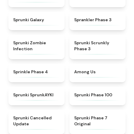
★
4.7
★
4.4
Sprunki Galaxy
Sprankler Phase 3
★
4.8
★
4.6
Sprunki Zombie
Sprunki Scrunkly
Infection
Phase 3
★
4.8
★
4.6
Sprinkle Phase 4
Among Us
★
4.9
★
5
Sprunki SprunkAYKI
Sprunki Phase 100
★
4.5
★
5
Sprunki Cancelled
Sprunki Phase 7
Update
Original