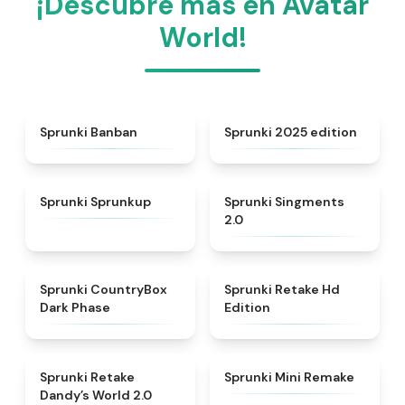
¡Descubre más en Avatar
World!
★
4.5
★
4.8
Sprunki Banban
Sprunki 2025 edition
★
4.6
★
4.8
Sprunki Sprunkup
Sprunki Singments
2.0
★
4.9
★
4.5
Sprunki CountryBox
Sprunki Retake Hd
Dark Phase
Edition
★
4.5
★
4.3
Sprunki Retake
Sprunki Mini Remake
Dandy’s World 2.0