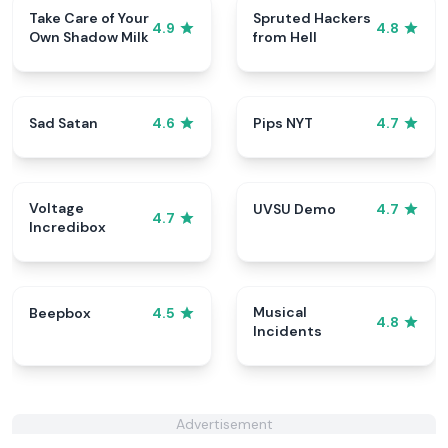
Take Care of Your
Spruted Hackers
4.9
4.8
Own Shadow Milk
from Hell
Sad Satan
Pips NYT
4.6
4.7
Voltage
UVSU Demo
4.7
4.7
Incredibox
Musical
Beepbox
4.5
4.8
Incidents
Advertisement