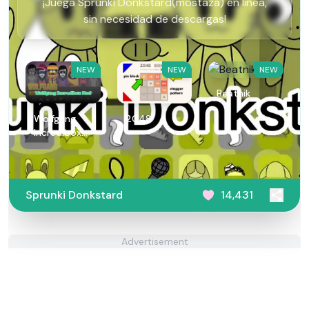
¡Juega Sprunki Donkstard(mostaza) en línea,
sin necesidad de descargas!
NEW
NEW
NEW
Beatnik
Wolfgang
2048
Incredibox
Mod
Sprunki Donkstard
14,431
Advertisement