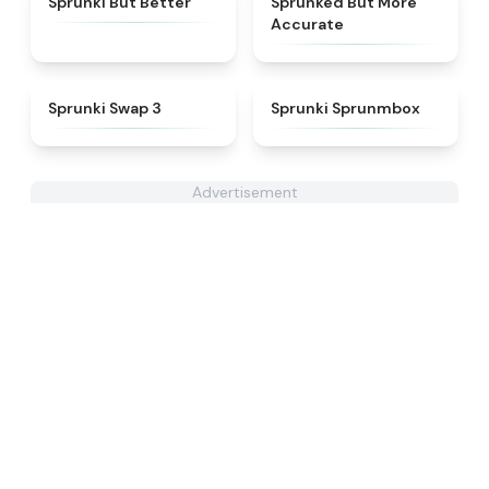
Sprunki But Better
Sprunked But More
Accurate
★
4.6
★
4.8
Sprunki Swap 3
Sprunki Sprunmbox
Advertisement