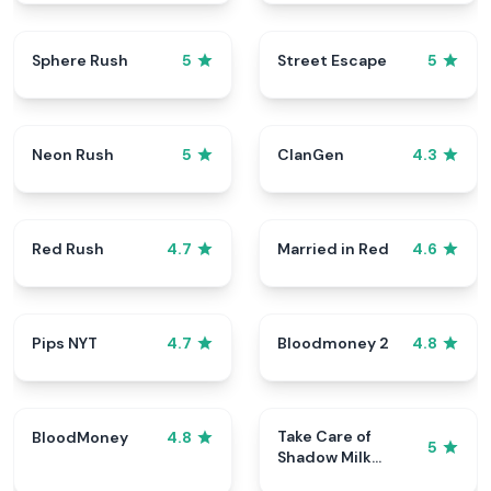
Sphere Rush
Street Escape
5
5
Neon Rush
ClanGen
5
4.3
Red Rush
Married in Red
4.7
4.6
Pips NYT
Bloodmoney 2
4.7
4.8
Take Care of
BloodMoney
4.8
5
Shadow Milk
Cookie