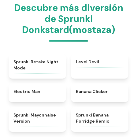
Descubre más diversión
de Sprunki
Donkstard(mostaza)
★
4.4
★
4.9
Sprunki Retake Night
Level Devil
Mode
★
4.9
★
4.4
Electric Man
Banana Clicker
★
4.7
★
4.3
Sprunki Mayonnaise
Sprunki Banana
Version
Porridge Remix