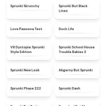
★
4.5
★
5
Sprunki Skrunchy
Sprunki But Black
Lines
★
4.8
★
4.7
Love Pawsona Test
Duck Life
★
4.6
★
4.8
V8 Dystopia: Sprunki
Sprunki School House
Style Edition
Trouble Babies 2
★
4.4
★
5
Sprunki New Look
Abgerny But Sprunki
★
4.7
★
4.6
Sprunki Phase 222
Sprunki Dash
★
4.4
★
4.5