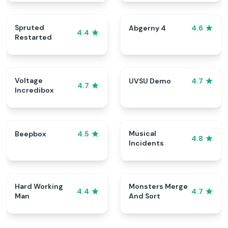
Spruted
Abgerny 4
4.6
4.4
Restarted
Voltage
UVSU Demo
4.7
4.7
Incredibox
Musical
Beepbox
4.5
4.8
Incidents
Hard Working
Monsters Merge
4.4
4.7
Man
And Sort