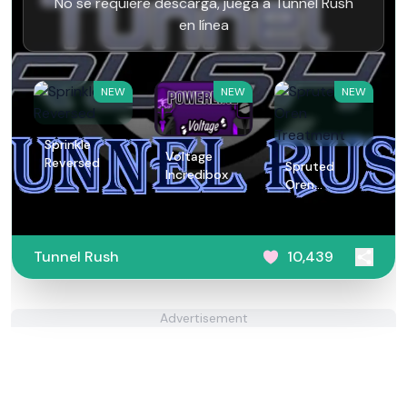
No se requiere descarga, juega a Tunnel Rush
en línea
NEW
NEW
NEW
Sprinkle
Voltage
Reversed
Spruted
Incredibox
Oren
Treatment
Tunnel Rush
10,439
Advertisement