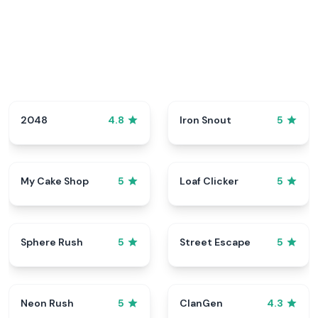
2048
Iron Snout
4.8
5
My Cake Shop
Loaf Clicker
5
5
Sphere Rush
Street Escape
5
5
Neon Rush
ClanGen
5
4.3