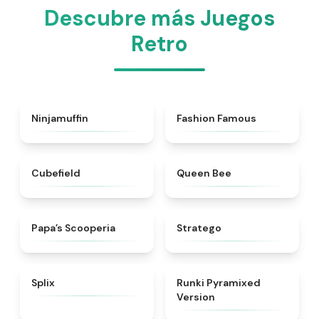
Descubre más Juegos
Retro
★
4.8
★
5
Ninjamuffin
Fashion Famous
★
4.6
★
4.7
Cubefield
Queen Bee
★
5
★
4.7
​Papa’s Scooperia
Stratego
★
4.9
★
4.8
Splix
Runki Pyramixed
Version