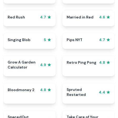
Red Rush
Married in Red
4.7
4.6
Singing Blob
Pips NYT
5
4.7
Grow A Garden
Retro Ping Pong
4.8
4.9
Calculator
Spruted
Bloodmoney 2
4.8
4.4
Restarted
SpacedOut
Take Care of Your