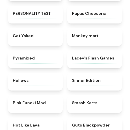
★
4.9
★
4.4
PERSONALITY TEST
Papas Cheeseria
★
4.8
★
4.6
Get Yoked
Monkey mart
★
4.6
★
4.3
Pyramixed
Lacey's Flash Games
★
4.9
★
4.7
Hollows
Sinner Edition
★
4.5
★
4.8
Pink Funcki Mod
Smash Karts
★
5
★
4.3
Hot Like Lava
Guts Blackpowder