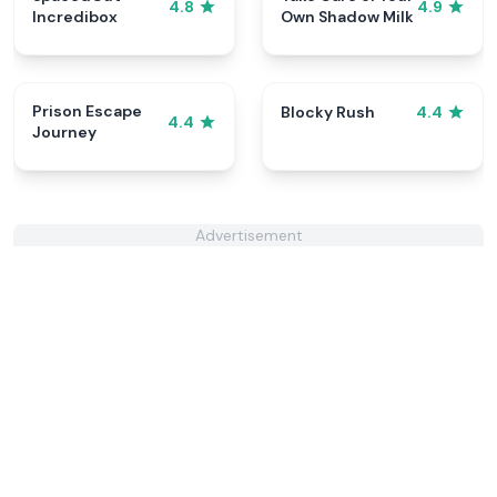
4.8
4.9
Incredibox
Own Shadow Milk
Prison Escape
Blocky Rush
4.4
4.4
Journey
Advertisement