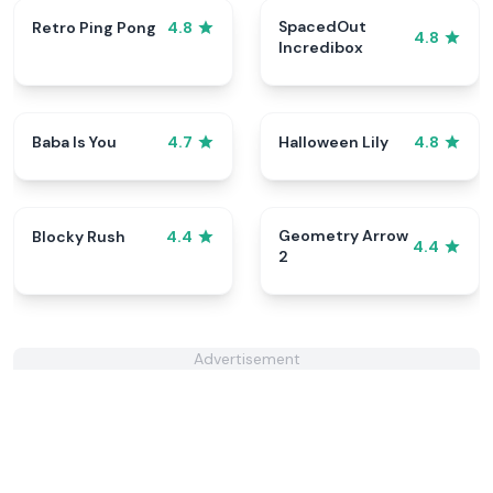
SpacedOut
Retro Ping Pong
4.8
4.8
Incredibox
Baba Is You
Halloween Lily
4.7
4.8
Geometry Arrow
Blocky Rush
4.4
4.4
2
Advertisement