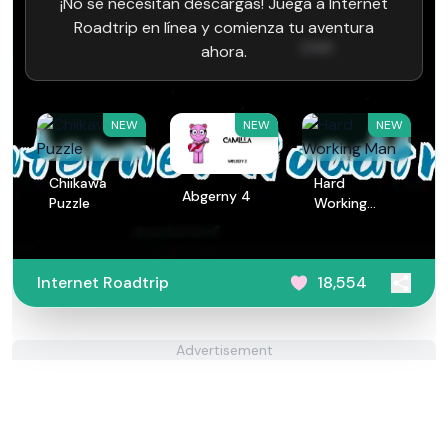
¡No se necesitan descargas! Juega a Internet
Roadtrip en línea y comienza tu aventura
ahora.
NEW
NEW
NEW
Chiikawa
Hard
Abgerny 4
Puzzle
Working
Man
Internet Roadtrip
18,554
Advertisement