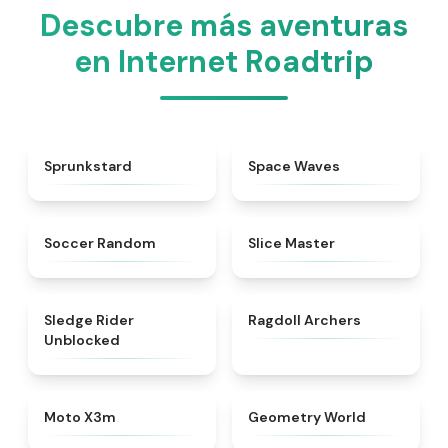
Descubre más aventuras
en Internet Roadtrip
★
4.8
★
4.4
Sprunkstard
Space Waves
★
4.5
★
4.4
Soccer Random
Slice Master
★
4.7
★
4.3
Sledge Rider
Ragdoll Archers
Unblocked
★
4.9
★
4.7
Moto X3m
Geometry World