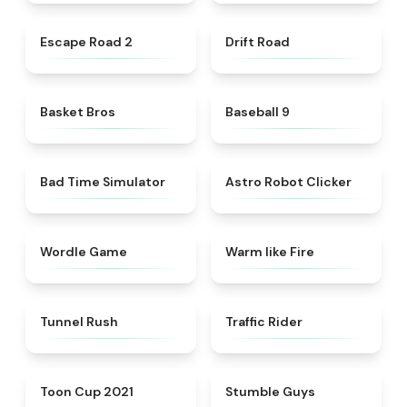
★
4.6
★
4.3
Escape Road 2
Drift Road
★
4.9
★
5
Basket Bros
Baseball 9
★
4.9
★
4.6
Bad Time Simulator
Astro Robot Clicker
★
4.8
★
4.9
Wordle Game
Warm like Fire
★
4.8
★
4.7
Tunnel Rush
Traffic Rider
★
4.9
★
4.5
Toon Cup 2021
Stumble Guys