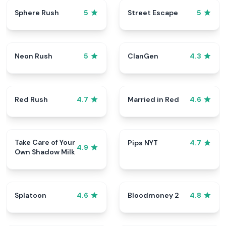
Sphere Rush
Street Escape
5
5
Neon Rush
ClanGen
5
4.3
Red Rush
Married in Red
4.7
4.6
Take Care of Your
Pips NYT
4.7
4.9
Own Shadow Milk
Splatoon
Bloodmoney 2
4.6
4.8