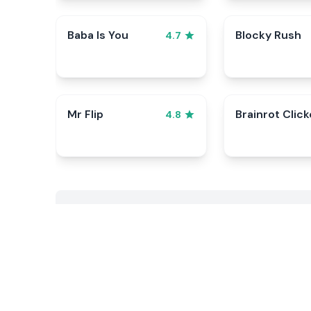
Baba Is You
Blocky Rush
4.7
Mr Flip
Brainrot Click
4.8