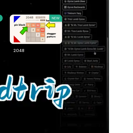
W
NEW
2048