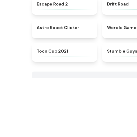
★
4.6
Escape Road 2
Drift Road
★
4.6
Astro Robot Clicker
Wordle Game
★
4.9
Toon Cup 2021
Stumble Guy