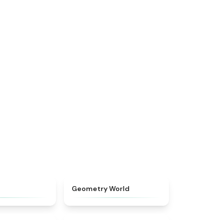
★
4.9
★
4.7
Geometry World