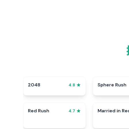
2048
Sphere Rush
4.8
Red Rush
Married in Re
4.7