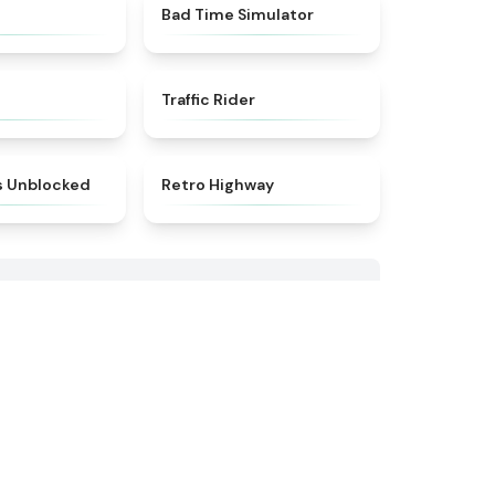
★
5
★
4.9
Bad Time Simulator
★
4.8
★
4.7
h
Traffic Rider
★
4.8
★
4.8
s Unblocked
Retro Highway