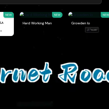
NEW
NEW
NE
Hard Working Man
Growden Io