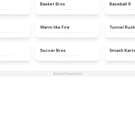
★
4.3
★
4.9
Basket Bros
Baseball 9
★
4.8
★
4.9
Warm like Fire
Tunnel Rus
★
4.5
★
4.4
s
Soccer Bros
Smash Kart
Advertisement