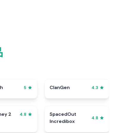
品
sh
ClanGen
5
4.3
ney 2
SpacedOut
4.8
4.8
Incredibox