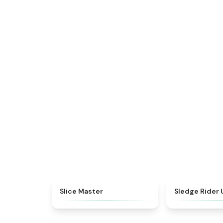
★
4.4
Slice Master
Sledge Rider