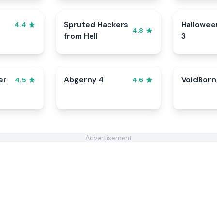
Spruted Hackers
Hallowee
4.4
4.8
from Hell
3
er
Abgerny 4
VoidBorn
4.5
4.6
Advertisement