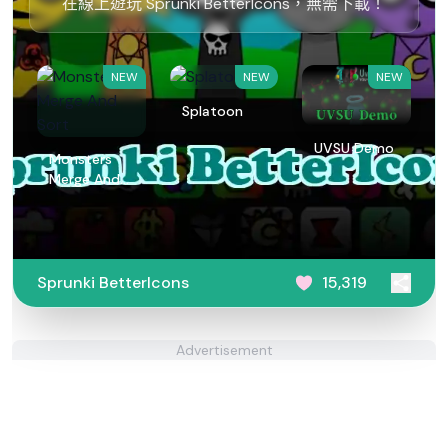
在線上遊玩 Sprunki BetterIcons，無需下載！
NEW
NEW
NEW
Splatoon
UVSU Demo
Monsters
Merge And
Sort
Sprunki BetterIcons
15,319
Advertisement