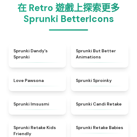
在 Retro 遊戲上探索更多
Sprunki BetterIcons
★
4.8
★
4.8
Sprunki Dandy's
Sprunki But Better
Sprunki
Animations
★
5
★
4.6
Love Pawsona
Sprunki Sproinky
★
4.7
★
4.9
Sprunki Imsusmi
Sprunki Candi Retake
★
4.8
★
4.7
Sprunki Retake Kids
Sprunki Retake Babies
Friendly