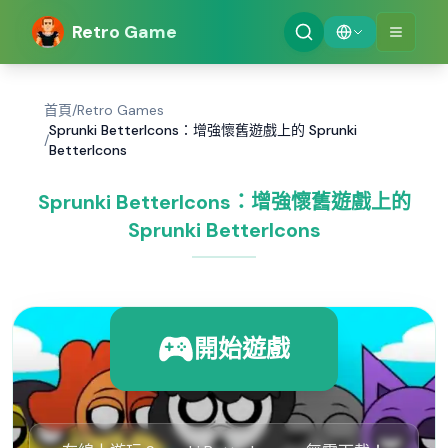
Retro Game
首頁
/
Retro Games
Sprunki BetterIcons：增強懷舊遊戲上的 Sprunki
/
BetterIcons
Sprunki BetterIcons：增強懷舊遊戲上的
Sprunki BetterIcons
開始遊戲