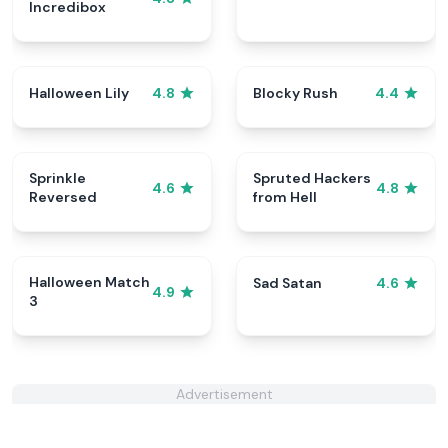
Incredibox
Halloween Lily
Blocky Rush
4.8
4.4
Sprinkle
Spruted Hackers
4.6
4.8
Reversed
from Hell
Halloween Match
Sad Satan
4.6
4.9
3
Advertisement