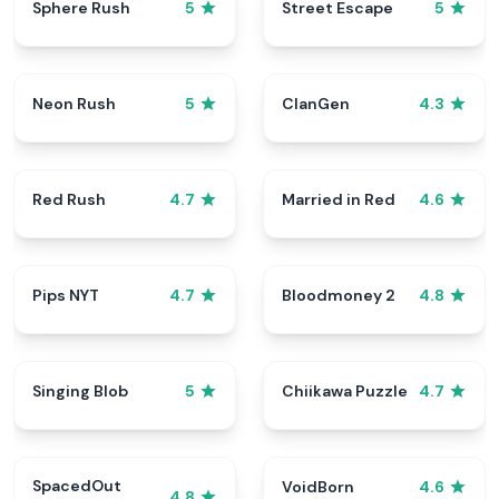
Sphere Rush
Street Escape
5
5
Neon Rush
ClanGen
5
4.3
Red Rush
Married in Red
4.7
4.6
Pips NYT
Bloodmoney 2
4.7
4.8
Singing Blob
Chiikawa Puzzle
5
4.7
SpacedOut
VoidBorn
4.6
4.8