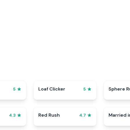
p
Loaf Clicker
Sphere R
5
5
Red Rush
Married i
4.3
4.7