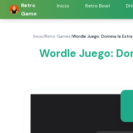
Retro
Inicio
Retro Bowl
Dri
Game
Inicio
/
Retro Games
/
Wordle Juego: Domina la Estra
Wordle Juego: Dom