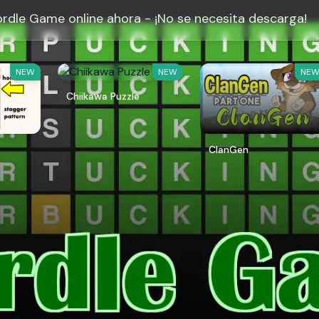
rdle Game online ahora - ¡No se necesita descarga!
NEW
NEW
NE
Chiikawa Puzzle
ClanGen