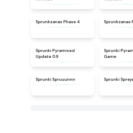
★
4.5
Sprunkzanas Phase 4
Sprunkzanas 
★
4.6
Sprunki Pyramixed
Sprunki Pyra
Update 0.9
Game
★
4.7
Sprunki Spruuunnn
Sprunki Sprej