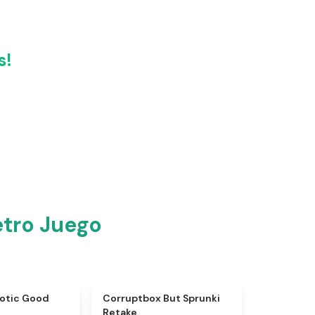
s!
tro Juego
★
4.6
★
4.5
aotic Good
Corruptbox But Sprunki
Retake