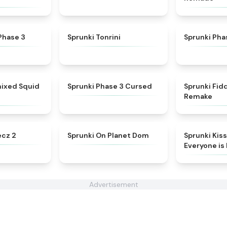
★
4.4
★
4.7
Phase 3
Sprunki Tonrini
Sprunki Pha
★
4.7
★
4.5
mixed Squid
Sprunki Phase 3 Cursed
Sprunki Fid
Remake
★
4.5
★
4.3
ecz 2
Sprunki On Planet Dom
Sprunki Kiss
Everyone is 
Advertisement