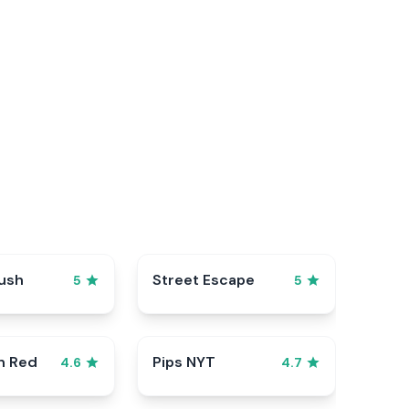
ush
Street Escape
5
5
n Red
Pips NYT
4.6
4.7