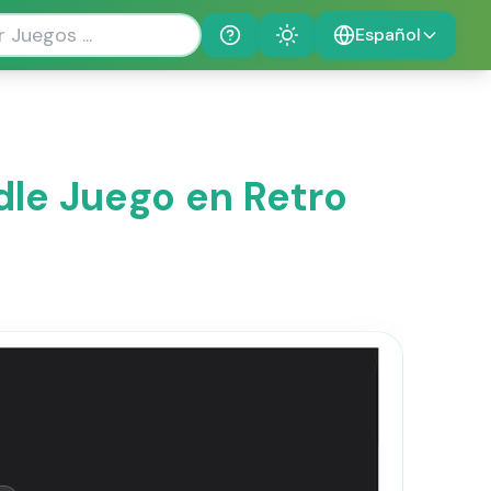
Español
Help
Theme
dle Juego en Retro