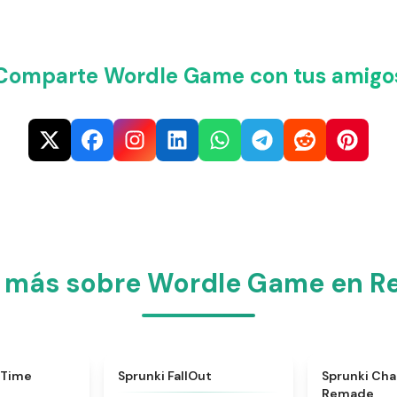
Comparte Wordle Game con tus amigo
 más sobre Wordle Game en Re
★
4.3
★
4.5
 Time
Sprunki FallOut
Sprunki Ch
Remade