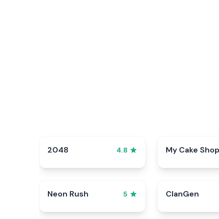
2048
My Cake Sho
4.8
Neon Rush
ClanGen
5