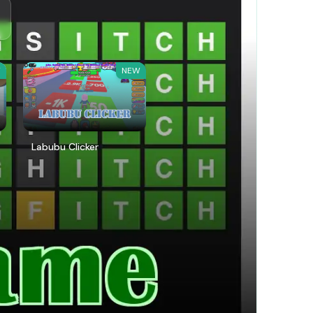
W
NEW
Labubu Clicker