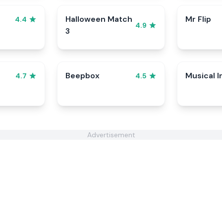
Halloween Match
Mr Flip
4.4
4.9
3
Beepbox
Musical I
4.7
4.5
Advertisement