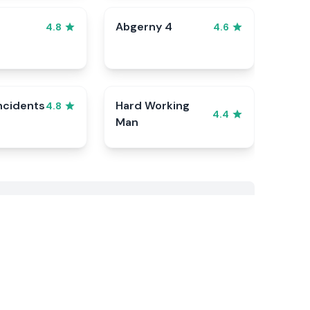
Abgerny 4
4.8
4.6
ncidents
Hard Working
4.8
4.4
Man