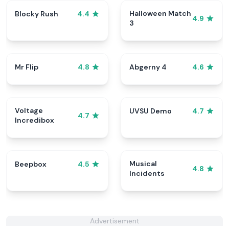
Halloween Match
Blocky Rush
4.4
4.9
3
Mr Flip
Abgerny 4
4.8
4.6
Voltage
UVSU Demo
4.7
4.7
Incredibox
Musical
Beepbox
4.5
4.8
Incidents
Advertisement