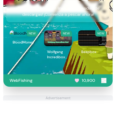
¡Juega WebFishing en línea, sin necesidad de
descargas! ¡Comienza a pescar ahora!
NEW
NEW
NEW
BloodMoney
Wolfgang
Beepbox
Incredibox
Mod
WebFishing
10,900
Advertisement