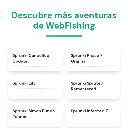
Descubre más aventuras
de WebFishing
★
4.5
★
5
Sprunki Cancelled
Sprunki Phase 7
Update
Original
★
4.9
★
4.4
Sprunki Lily
Sprunki Spruted
Remastered
★
4.7
★
4.5
Sprunki Simon Punch
Sprunki Infected Z
Tunner