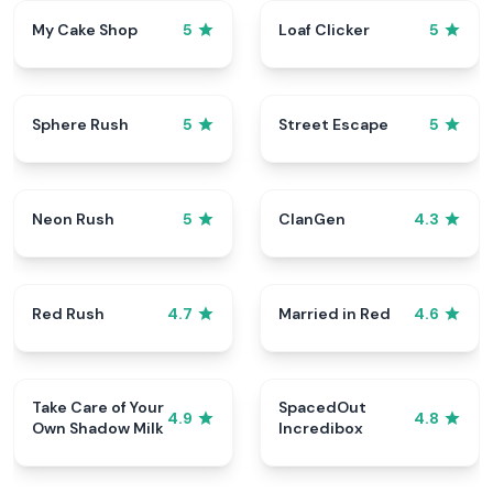
My Cake Shop
Loaf Clicker
5
5
Sphere Rush
Street Escape
5
5
Neon Rush
ClanGen
5
4.3
Red Rush
Married in Red
4.7
4.6
Take Care of Your
SpacedOut
4.9
4.8
Own Shadow Milk
Incredibox