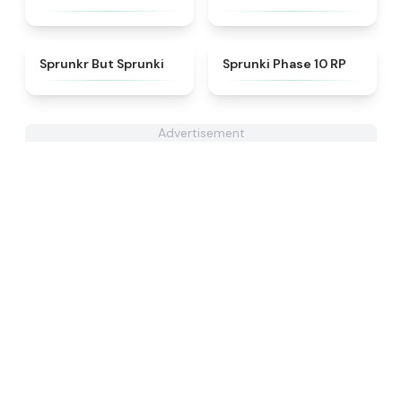
★
4.8
★
4.5
Sprunkr But Sprunki
Sprunki Phase 10 RP
Advertisement