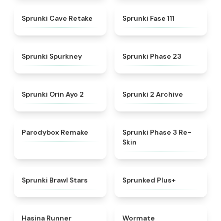
★
4.7
★
4.9
Sprunki Cave Retake
Sprunki Fase 111
★
4.7
★
4.9
Sprunki Spurkney
Sprunki Phase 23
★
4.8
★
4.7
Sprunki Orin Ayo 2
Sprunki 2 Archive
★
4.7
★
4.7
Parodybox Remake
Sprunki Phase 3 Re-
Skin
★
5
★
5
Sprunki Brawl Stars
Sprunked Plus+
★
4.5
★
4.9
Hasina Runner
Wormate