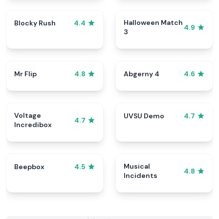
Halloween Match
Blocky Rush
4.4
4.9
3
Mr Flip
Abgerny 4
4.8
4.6
Voltage
UVSU Demo
4.7
4.7
Incredibox
Musical
Beepbox
4.5
4.8
Incidents