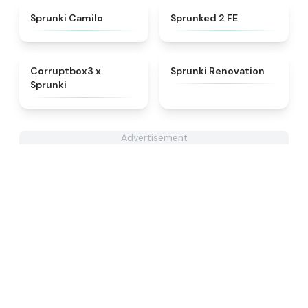
★
4.4
★
4.4
Sprunki Camilo
Sprunked 2 FE
★
4.9
★
4.6
Corruptbox3 x
Sprunki Renovation
Sprunki
Advertisement