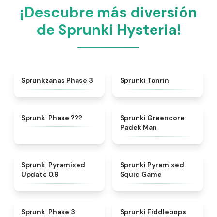
¡Descubre más diversión
de Sprunki Hysteria!
★
4.4
★
4.7
Sprunkzanas Phase 3
Sprunki Tonrini
★
4.9
★
5
Sprunki Phase ???
Sprunki Greencore
Padek Man
★
4.6
★
4.7
Sprunki Pyramixed
Sprunki Pyramixed
Update 0.9
Squid Game
★
4.5
★
4.6
Sprunki Phase 3
Sprunki Fiddlebops