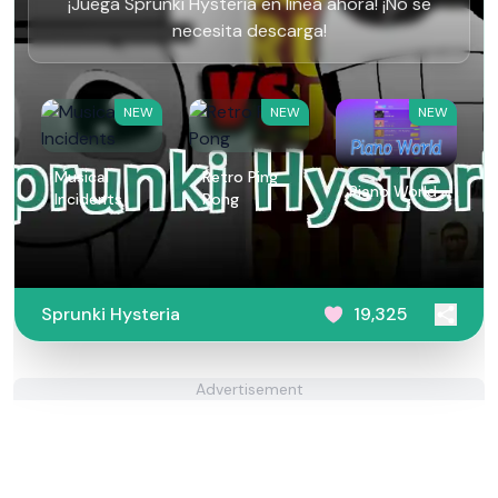
¡Juega Sprunki Hysteria en línea ahora! ¡No se
necesita descarga!
NEW
NEW
NEW
Musical
Retro Ping
Piano World
Incidents
Pong
Sprunki Hysteria
19,325
Advertisement