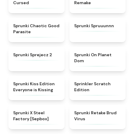
Cursed
Remake
★
4.3
★
4.7
Sprunki Chaotic Good
Sprunki Spruuunnn
Parasite
★
4.5
★
4.3
Sprunki Sprejecz 2
Sprunki On Planet
Dom
★
4.5
★
4.4
Sprunki Kiss Edition
Sprinkler Scratch
Everyone is Kissing
Edition
★
4.6
★
4.4
Sprunki X Steel
Sprunki Retake Brud
Factory [Sepbox]
Virus