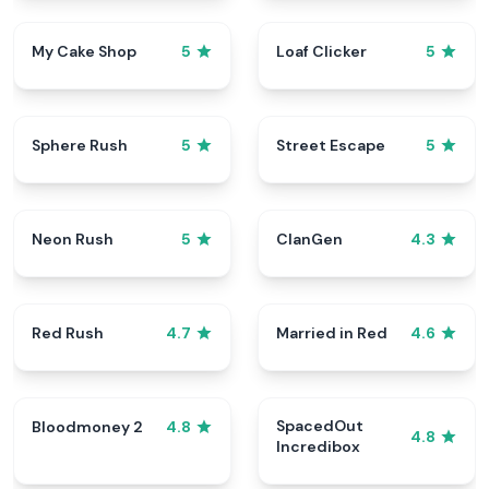
My Cake Shop
Loaf Clicker
5
5
Sphere Rush
Street Escape
5
5
Neon Rush
ClanGen
5
4.3
Red Rush
Married in Red
4.7
4.6
SpacedOut
Bloodmoney 2
4.8
4.8
Incredibox