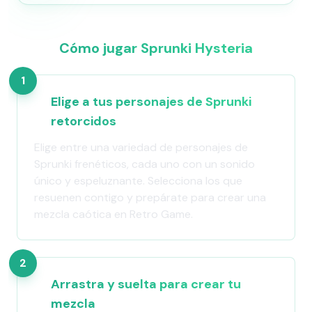
Cómo jugar Sprunki Hysteria
1
Elige a tus personajes de Sprunki
retorcidos
Elige entre una variedad de personajes de
Sprunki frenéticos, cada uno con un sonido
único y espeluznante. Selecciona los que
resuenen contigo y prepárate para crear una
mezcla caótica en Retro Game.
2
Arrastra y suelta para crear tu
mezcla