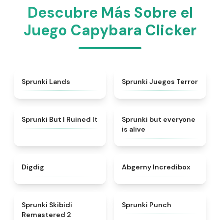
Descubre Más Sobre el
Juego Capybara Clicker
★
4.5
★
4.7
Sprunki Lands
Sprunki Juegos Terror
★
4.8
★
4.8
Sprunki But I Ruined It
Sprunki but everyone
is alive
★
4.6
★
4.5
Digdig
Abgerny Incredibox
★
4.9
★
4.9
Sprunki Skibidi
Sprunki Punch
Remastered 2