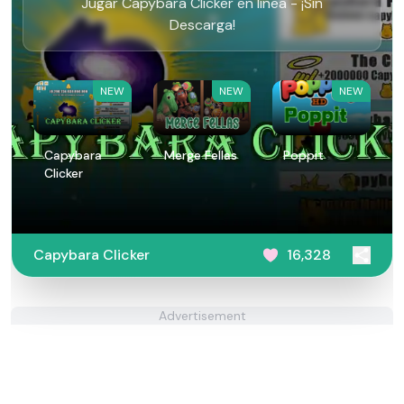
Jugar Capybara Clicker en línea - ¡Sin
Descarga!
NEW
NEW
NEW
Capybara
Merge Fellas
Poppit​
Clicker
Capybara Clicker
16,328
Advertisement