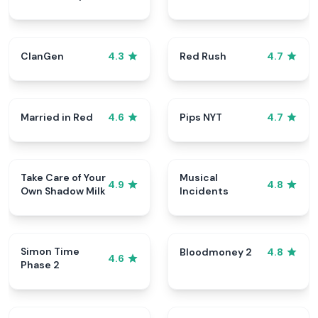
ClanGen
Red Rush
4.3
4.7
Married in Red
Pips NYT
4.6
4.7
Take Care of Your
Musical
4.9
4.8
Own Shadow Milk
Incidents
Simon Time
Bloodmoney 2
4.8
4.6
Phase 2