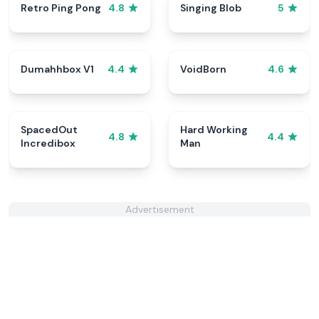
Retro Ping Pong
Singing Blob
4.8
5
Dumahhbox V1
VoidBorn
4.4
4.6
SpacedOut
Hard Working
4.8
4.4
Incredibox
Man
Advertisement