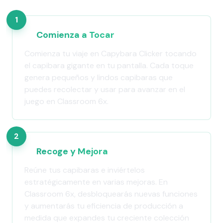
1
Comienza a Tocar
Comienza tu viaje en Capybara Clicker tocando
el capibara gigante en tu pantalla. Cada toque
genera pequeños y lindos capibaras que
puedes recolectar y usar para avanzar en el
juego en Classroom 6x.
2
Recoge y Mejora
Reúne tus capibaras e inviértelos
estratégicamente en varias mejoras. En
Classroom 6x, desbloquearás nuevas funciones
y aumentarás tu eficiencia de producción a
medida que expandes tu creciente colección