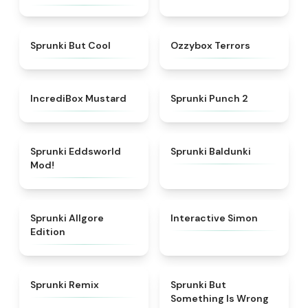
★
4.3
★
4.8
Sprunki But Cool
Ozzybox Terrors
★
4.5
★
4.9
IncrediBox Mustard
Sprunki Punch 2
★
5
★
5
Sprunki Eddsworld
Sprunki Baldunki
Mod!
★
4.9
★
4.4
Sprunki Allgore
Interactive Simon
Edition
★
4.5
★
4.9
Sprunki Remix
Sprunki But
Something Is Wrong