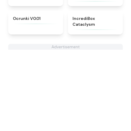
★
4.5
★
4.5
Ocrunki V0.01
IncrediBox
Cataclysm
Advertisement