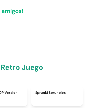
 amigos!
 Retro Juego
★
4.7
★
4.5
DP Version
Sprunki Sprunblox