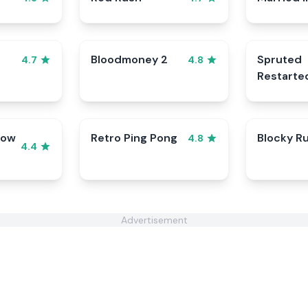
Bloodmoney 2
Spruted
4.7
4.8
Restarte
row
Retro Ping Pong
Blocky R
4.8
4.4
Advertisement