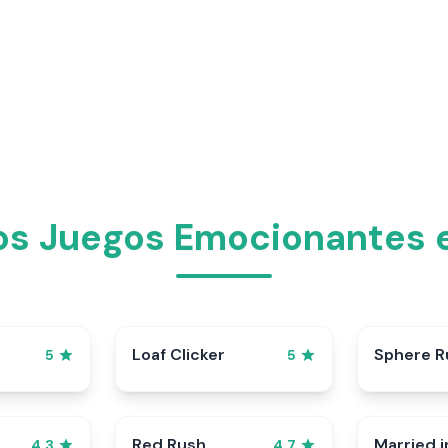
os Juegos Emocionantes e
p
Loaf Clicker
Sphere R
5
5
Red Rush
Married i
4.3
4.7