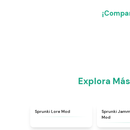
¡Compar
Explora Más
★
4.9
Sprunki Lore Mod
Sprunki Jamm
Mod