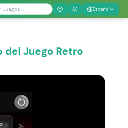
Español
Help
Theme
o del Juego Retro
o!