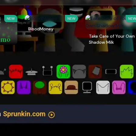
NEW
NEW
NE
BloodMoney
Take Care of Your Own
Shadow Milk