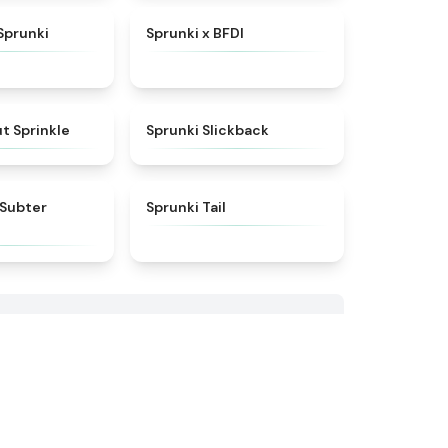
★
4.5
★
4.8
Sprunki
Sprunki x BFDI
★
4.4
★
4.6
t Sprinkle
Sprunki Slickback
★
4.8
★
4.3
 Subter
Sprunki Tail