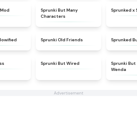
★
5
★
4.5
 Mod
Sprunki But Many
Sprunked x 
Characters
★
5
★
4.4
Bowified
Sprunki Old Friends
Sprunked Bu
★
4.5
★
4.5
ss
Sprunki But Wired
Sprunki But
Wenda
Advertisement