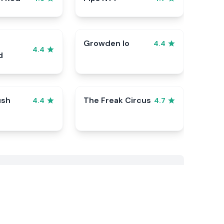
Growden Io
4.4
4.4
d
ush
The Freak Circus
4.4
4.7