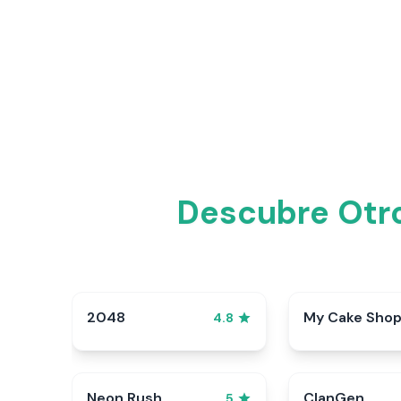
Descubre Otr
2048
My Cake Sho
4.8
Neon Rush
ClanGen
5