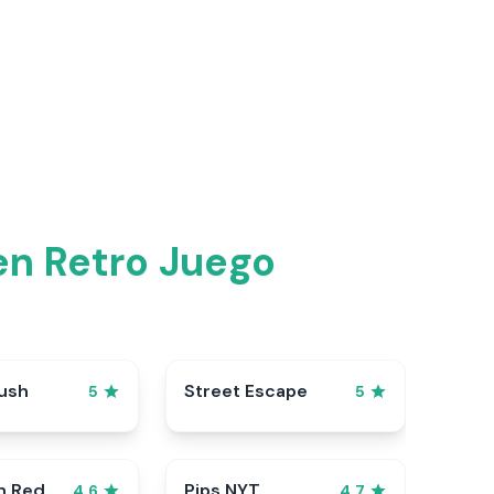
n Retro Juego
ush
Street Escape
5
5
n Red
Pips NYT
4.6
4.7