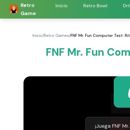
Retro
Inicio
Retro Bowl
Dri
Game
Inicio
/
Retro Games
/
FNF Mr. Fun Computer Test: Ri
FNF Mr. Fun Comp
¡Juega FNF Mr.