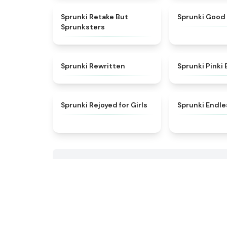
★
4.6
Sprunki Retake But
Sprunki Good
Sprunksters
★
4.7
Sprunki Rewritten
Sprunki Pinki 
★
4.5
Sprunki Rejoyed for Girls
Sprunki Endle