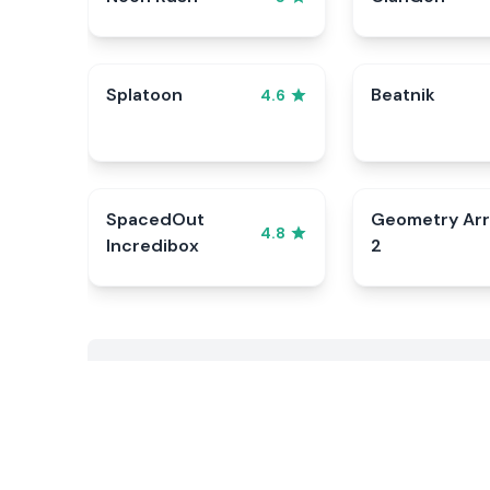
Splatoon
Beatnik
4.6
SpacedOut
Geometry Ar
4.8
Incredibox
2