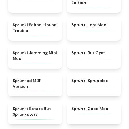
Edition
★
4.9
★
4.9
Sprunki School House
Sprunki Lore Mod
Trouble
★
4.6
★
4.9
Sprunki Jamming Mini
Sprunki But Gyat
Mod
★
4.7
★
4.5
Sprunked MDP
Sprunki Sprunblox
Version
★
4.6
★
5
Sprunki Retake But
Sprunki Good Mod
Sprunksters