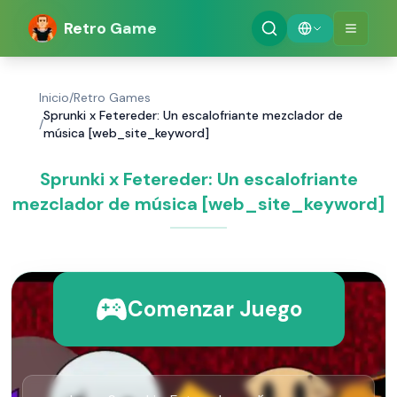
Retro Game
Inicio
/
Retro Games
Sprunki x Fetereder: Un escalofriante mezclador de
/
música [web_site_keyword]
Sprunki x Fetereder: Un escalofriante
mezclador de música [web_site_keyword]
Comenzar Juego