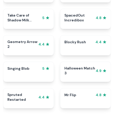
Take Care of
SpacedOut
5
4.8
Shadow Milk
Incredibox
Cookie
Geometry Arrow
Blocky Rush
4.4
4.4
2
Halloween Match
Singing Blob
5
4.9
3
Spruted
Mr Flip
4.8
4.4
Restarted