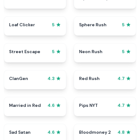
Loaf Clicker
Sphere Rush
5
5
Street Escape
Neon Rush
5
5
ClanGen
Red Rush
4.3
4.7
Married in Red
Pips NYT
4.6
4.7
Sad Satan
Bloodmoney 2
4.6
4.8