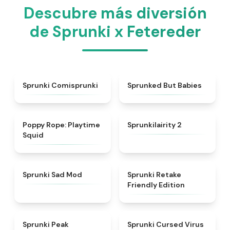
Descubre más diversión
de Sprunki x Fetereder
★
5
★
4.6
Sprunki Comisprunki
Sprunked But Babies
★
4.8
★
4.4
Poppy Rope: Playtime
Sprunkilairity 2
Squid
★
4.4
★
4.4
Sprunki Sad Mod
Sprunki Retake
Friendly Edition
★
4.7
★
4.5
Sprunki Peak
Sprunki Cursed Virus