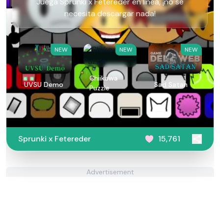
Juega Sprunki x Fetereder en línea, ¡no se
necesita descargar nada!
NEW
NEW
NEW
Chiikawa
UVSU Demo
Sad Satan
Puzzle
Sprunki x Fetereder
15,761
Advertisement