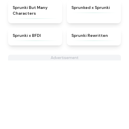
★
4.5
★
4.5
Sprunki But Many
Sprunked x Sprunki
Characters
★
4.8
★
4.7
Sprunki x BFDI
Sprunki Rewritten
Advertisement