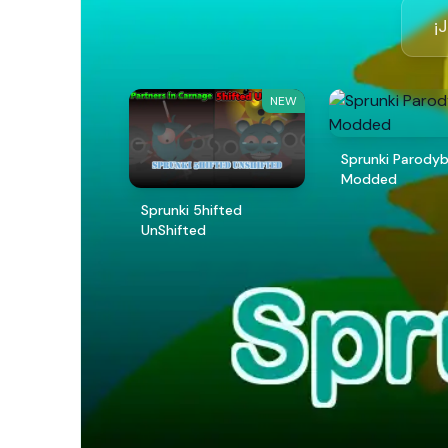
¡
NEW
Sprunki Parody
Modded
Sprunki 5hifted
UnShifted