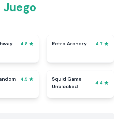
o Juego
ghway
Retro Archery
4.8
4.7
Random
Squid Game
4.5
4.4
Unblocked