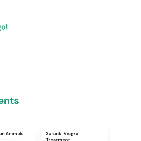
go!
ents
★
4.7
★
4.4
ian Animals
Sprunki Viegre
Treatment