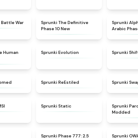
★
4.6
★
4.3
 Battle War
Sprunki The Definitive
Sprunki Alp
Phase 10 New
Arabic Phas
★
4.7
★
4.7
ke Human
Sprunki Evolution
Sprunki 5hi
★
4.5
★
4.4
somed
Sprunki ReEstiled
Sprunki Swa
★
4.8
★
4.4
MSI
Sprunki Static
Sprunki Pa
Modded
★
4.8
★
4.8
Sprunki Phase 777: 2.5
Sprunki OW