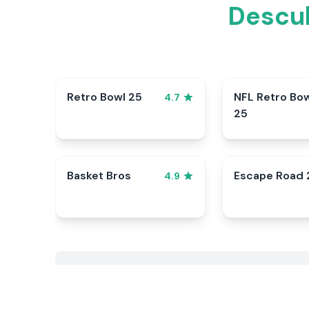
Descub
Retro Bowl 25
NFL Retro Bo
4.7
25
Basket Bros
Escape Road 
4.9