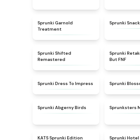
★
4.7
Sprunki Garnold
Sprunki Snack
Treatment
★
4.3
Sprunki Shifted
Sprunki Reta
Remastered
But FNF
★
4.5
Sprunki Dress To Impress
Sprunki Blos
★
4.6
Sprunki Abgerny Birds
Sprunksters 
★
4.6
KATS Sprunki Edition
Sprunki Hotel