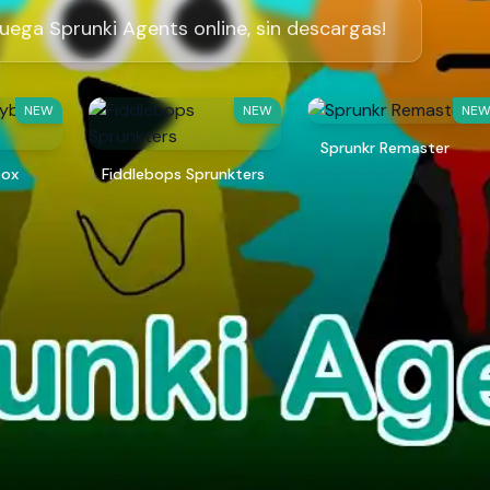
Juega Sprunki Agents online, sin descargas!
NEW
NEW
NE
Sprunkr Remaster
box
Fiddlebops Sprunkters