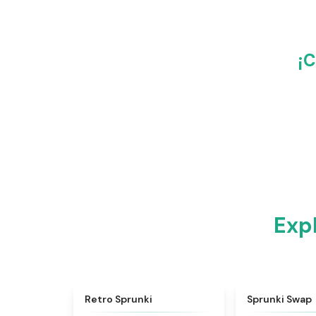
¡C
Exp
★
4.3
Retro Sprunki
Sprunki Swap