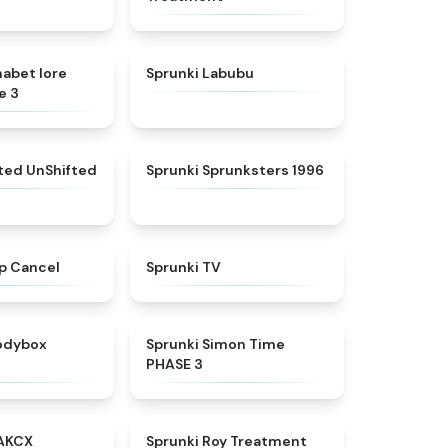
★
4.8
★
4.6
habet lore
Sprunki Labubu
e 3
★
4.4
★
5
fted UnShifted
Sprunki Sprunksters 1996
★
4.4
★
4.5
p Cancel
Sprunki TV
★
4.5
★
4.3
rodybox
Sprunki Simon Time
PHASE 3
★
5
★
4.9
AKCX
Sprunki Roy Treatment