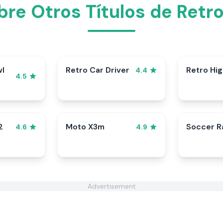
re Otros Títulos de Retr
wl
Retro Car Driver
Retro Hi
4.4
4.5
2
Moto X3m
Soccer 
4.6
4.9
Advertisement