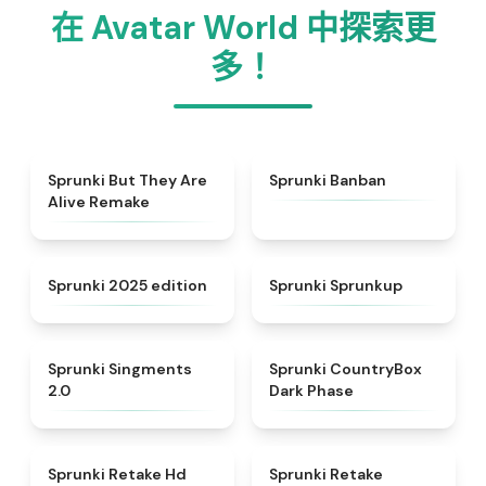
在 Avatar World 中探索更
多！
★
4.8
★
4.5
Sprunki But They Are
Sprunki Banban
Alive Remake
★
4.8
★
4.6
Sprunki 2025 edition
Sprunki Sprunkup
★
4.8
★
4.9
Sprunki Singments
Sprunki CountryBox
2.0
Dark Phase
★
4.5
★
4.5
Sprunki Retake Hd
Sprunki Retake