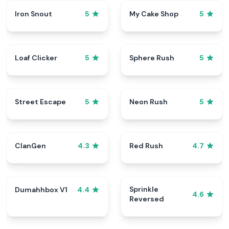
Iron Snout
My Cake Shop
5
5
Loaf Clicker
Sphere Rush
5
5
Street Escape
Neon Rush
5
5
ClanGen
Red Rush
4.3
4.7
Sprinkle
Dumahhbox V1
4.4
4.6
Reversed