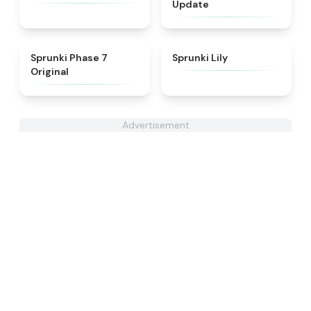
Update
★
5
★
4.9
Sprunki Phase 7
Sprunki Lily
Original
Advertisement