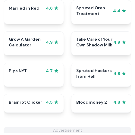
Spruted Oren
Married in Red
4.6
4.4
Treatment
Grow A Garden
Take Care of Your
4.9
4.9
Calculator
Own Shadow Milk
Spruted Hackers
Pips NYT
4.7
4.8
from Hell
Brainrot Clicker
Bloodmoney 2
4.5
4.8
Advertisement