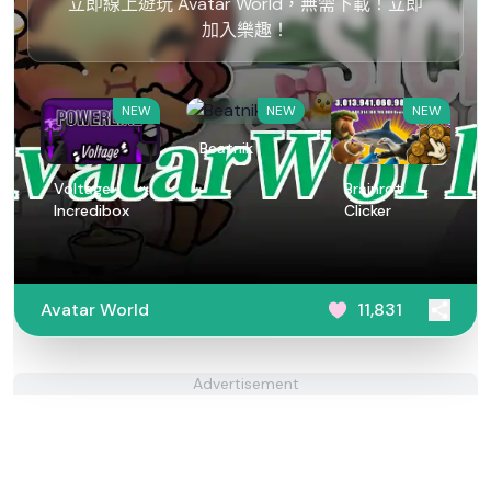
立即線上遊玩 Avatar World，無需下載！立即
加入樂趣！
NEW
NEW
NEW
Beatnik
Voltage
Brainrot
Incredibox
Clicker
Avatar World
11,831
Advertisement