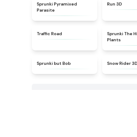
★
4.7
Sprunki Pyramixed
Run 3D
Parasite
★
4.3
Traffic Road
Sprunki The H
Plants
★
4.6
Sprunki but Bob
Snow Rider 3