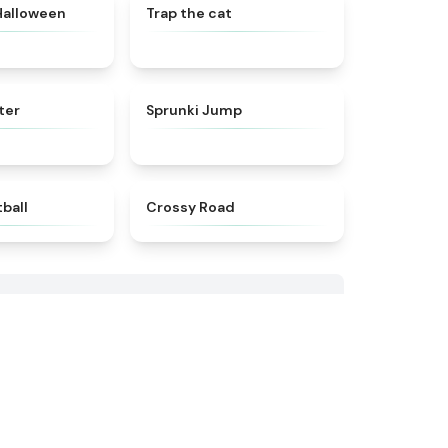
★
4.6
★
4.6
Halloween
Trap the cat
★
4.7
★
4.6
ter
Sprunki Jump
★
4.5
★
4.7
ball
Crossy Road