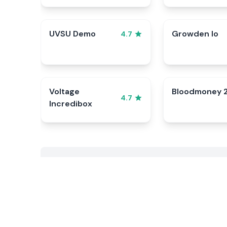
UVSU Demo
Growden Io
4.7
Voltage
Bloodmoney 
4.7
Incredibox