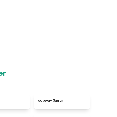
er
★
4.5
★
4.5
subway Santa