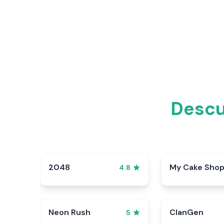
Descu
2048
My Cake Sho
4.8
Neon Rush
ClanGen
5