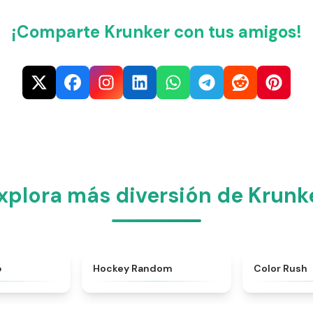
¡Comparte Krunker con tus amigos!
xplora más diversión de Krunk
★
4.9
★
4.4
p
Hockey Random
Color Rush