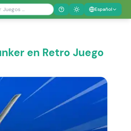
Español
Help
Theme
unker en Retro Juego