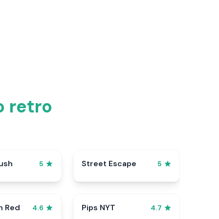
 retro
ush
Street Escape
5
5
n Red
Pips NYT
4.6
4.7