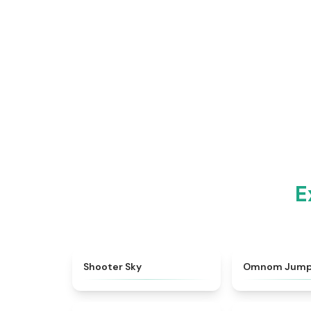
E
★
4.9
Shooter Sky
Omnom Jum