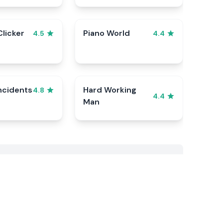
Clicker
Piano World
4.5
4.4
ncidents
Hard Working
4.8
4.4
Man