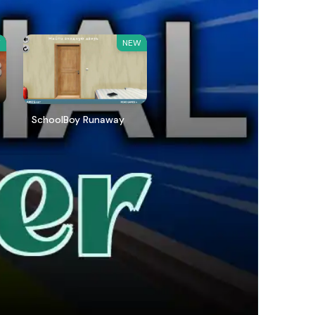
W
NEW
SchoolBoy Runaway