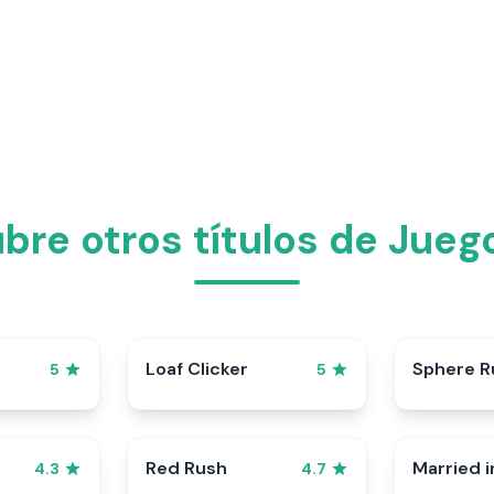
bre otros títulos de Juego
p
Loaf Clicker
Sphere R
5
5
Red Rush
Married i
4.3
4.7