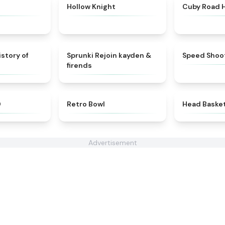
★
4.8
★
4.4
Hollow Knight
Cuby Road 
★
4.9
★
4.5
istory of
Sprunki Rejoin kayden &
Speed Shoo
firends
★
4.9
★
4.4
D
Retro Bowl
Head Basket
Advertisement