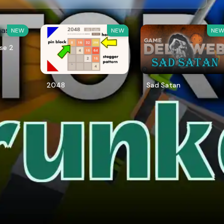
NEW
NEW
NE
se 2
2048
Sad Satan