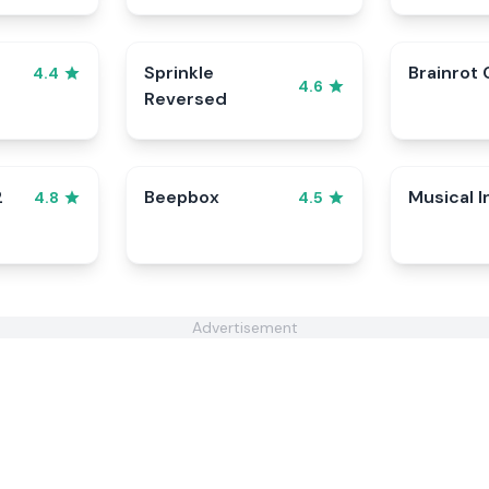
Sprinkle
Brainrot 
4.4
4.6
Reversed
2
Beepbox
Musical I
4.8
4.5
Advertisement