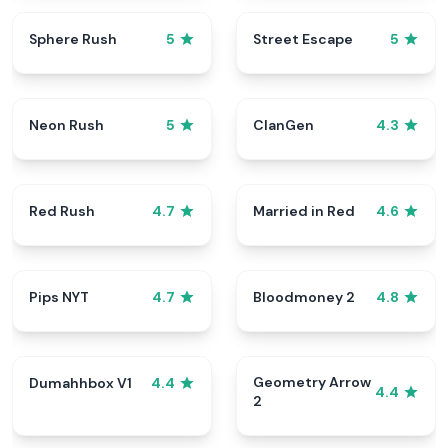
Sphere Rush
Street Escape
5
5
Neon Rush
ClanGen
5
4.3
Red Rush
Married in Red
4.7
4.6
Pips NYT
Bloodmoney 2
4.7
4.8
Geometry Arrow
Dumahhbox V1
4.4
4.4
2