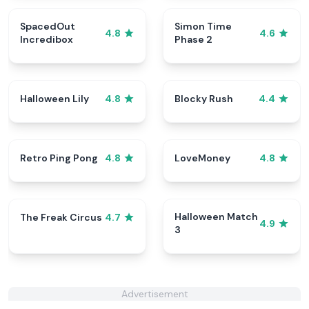
SpacedOut
Simon Time
4.8
4.6
Incredibox
Phase 2
Halloween Lily
Blocky Rush
4.8
4.4
Retro Ping Pong
LoveMoney
4.8
4.8
Halloween Match
The Freak Circus
4.7
4.9
3
Advertisement