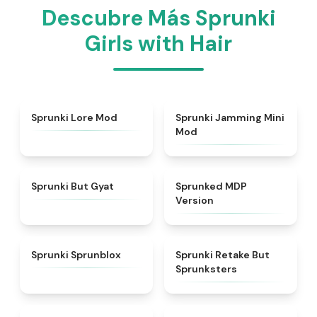
Descubre Más Sprunki
Girls with Hair
★
4.9
★
4.6
Sprunki Lore Mod
Sprunki Jamming Mini
Mod
★
4.9
★
4.7
Sprunki But Gyat
Sprunked MDP
Version
★
4.5
★
4.6
Sprunki Sprunblox
Sprunki Retake But
Sprunksters