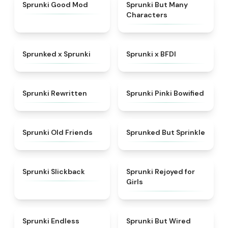
★
5
★
4.5
Sprunki Good Mod
Sprunki But Many
Characters
★
4.5
★
4.8
Sprunked x Sprunki
Sprunki x BFDI
★
4.7
★
5
Sprunki Rewritten
Sprunki Pinki Bowified
★
4.4
★
4.4
Sprunki Old Friends
Sprunked But Sprinkle
★
4.6
★
4.5
Sprunki Slickback
Sprunki Rejoyed for
Girls
★
4.5
★
4.5
Sprunki Endless
Sprunki But Wired