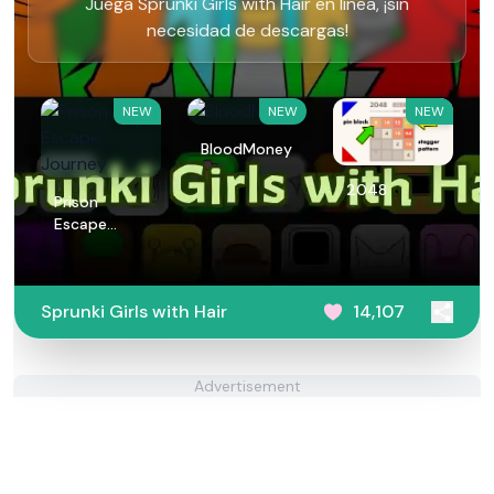
Juega Sprunki Girls with Hair en línea, ¡sin
necesidad de descargas!
NEW
NEW
NEW
BloodMoney
2048
Prison
Escape
Journey
Sprunki Girls with Hair
14,107
Advertisement