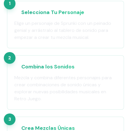
1
Selecciona Tu Personaje
Elige un personaje de Sprunki con un peinado
genial y arrástralo al tablero de sonido para
empezar a crear tu mezcla musical.
2
Combina los Sonidos
Mezcla y combina diferentes personajes para
crear combinaciones de sonido únicas y
explorar nuevas posibilidades musicales en
Retro Juego.
3
Crea Mezclas Únicas