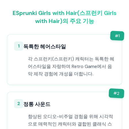
ESprunki Girls with Hair(스프런키 Girls
with Hair)의 주요 기능
#
1
1
독특한 헤어스타일
각 스프런키(스프런키) 캐릭터는 독특한 헤
어스타일을 자랑하며 Retro Game에서 음
악 제작 경험에 개성을 더합니다.
#
2
2
정통 사운드
향상된 오디오-비주얼 경험을 위해 시각적
으로 매력적인 캐릭터와 결합된 클래식 스