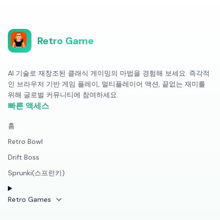
Retro Game
AI 기술로 재창조된 클래식 게이밍의 마법을 경험해 보세요. 즉각적
인 브라우저 기반 게임 플레이, 멀티플레이어 액션, 끝없는 재미를
위해 글로벌 커뮤니티에 참여하세요.
빠른 액세스
홈
Retro Bowl
Drift Boss
Sprunki(스프런키)
Retro Games