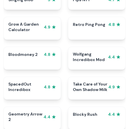
Grow A Garden
Retro Ping Pong
4.8
4.9
Calculator
Wolfgang
Bloodmoney 2
4.8
4.4
Incredibox Mod
SpacedOut
Take Care of Your
4.8
4.9
Incredibox
Own Shadow Milk
Geometry Arrow
Blocky Rush
4.4
4.4
2