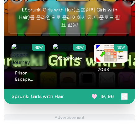
ESprunki Girls with Hair(스프런키 Girls with
Hair)를 온라인으로 플레이하세요. 다운로드 필
요 없음!
NEW
NEW
NEW
BloodMoney
2048
Prison
Escape
Journey
Sprunki Girls with Hair
19,196
Advertisement