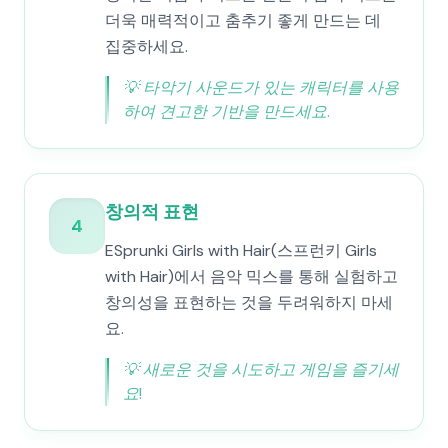
더욱 매력적이고 춤추기 좋게 만드는 데
집중하세요.
💡
타악기 사운드가 있는 캐릭터를 사용
하여 견고한 기반을 만드세요.
창의적 표현
4
ESprunki Girls with Hair(스프런키 Girls
with Hair)에서 음악 믹스를 통해 실험하고
창의성을 표현하는 것을 두려워하지 마세
요.
💡
새로운 것을 시도하고 게임을 즐기세
요!