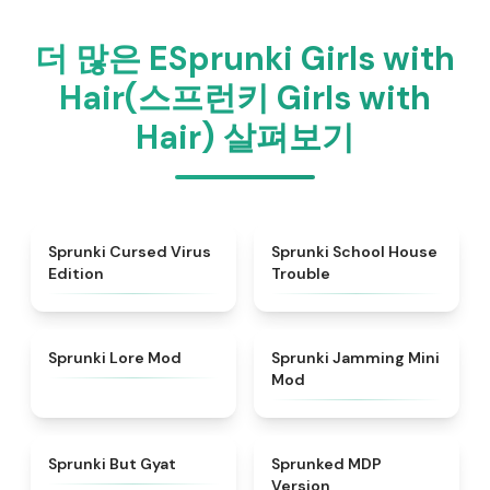
더 많은 ESprunki Girls with
Hair(스프런키 Girls with
Hair) 살펴보기
★
4.5
★
4.9
Sprunki Cursed Virus
Sprunki School House
Edition
Trouble
★
4.9
★
4.6
Sprunki Lore Mod
Sprunki Jamming Mini
Mod
★
4.9
★
4.7
Sprunki But Gyat
Sprunked MDP
Version