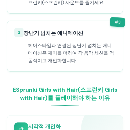
프런키(스프런키) 사운드를 즐기세요.
#
3
3
장난기 넘치는 애니메이션
헤어스타일과 연결된 장난기 넘치는 애니
메이션은 재미를 더하여 각 음악 세션을 역
동적이고 개인화합니다.
ESprunki Girls with Hair(스프런키 Girls
with Hair)를 플레이해야 하는 이유
시각적 개인화
🎨