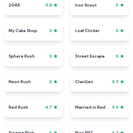
2048
Iron Snout
4.8
5
My Cake Shop
Loaf Clicker
5
5
Sphere Rush
Street Escape
5
5
Neon Rush
ClanGen
5
4.3
Red Rush
Married in Red
4.7
4.6
Singing Blob
Pips NYT
5
4.7