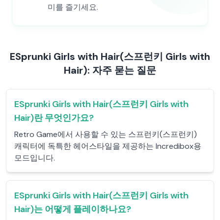
미를 즐기세요.
ESprunki Girls with Hair(스프런키 Girls with
Hair): 자주 묻는 질문
ESprunki Girls with Hair(스프런키 Girls with
Hair)란 무엇인가요?
Retro Game에서 사용할 수 있는 스프런키(스프런키)
캐릭터에 독특한 헤어스타일을 제공하는 Incredibox용
모드입니다.
ESprunki Girls with Hair(스프런키 Girls with
Hair)는 어떻게 플레이하나요?