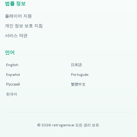
법률 정보
플레이어 지원
개인 정보 보호 지침
서비스 약관
언어
English
日本語
Español
Português
Русский
繁體中文
한국어
©
2026
retrogame.ai
모든 권리 보유.