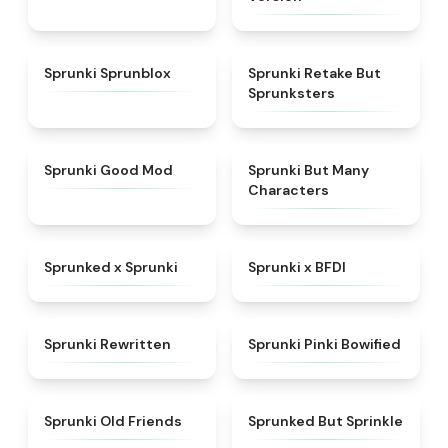
★
4.5
★
4.6
Sprunki Sprunblox
Sprunki Retake But
Sprunksters
★
5
★
4.5
Sprunki Good Mod
Sprunki But Many
Characters
★
4.5
★
4.8
Sprunked x Sprunki
Sprunki x BFDI
★
4.7
★
5
Sprunki Rewritten
Sprunki Pinki Bowified
★
4.4
★
4.4
Sprunki Old Friends
Sprunked But Sprinkle