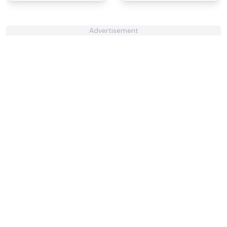
Advertisement