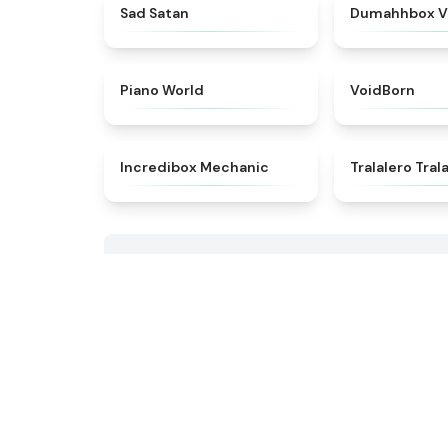
★
4.6
Sad Satan
Dumahhbox V
★
4.4
Piano World
VoidBorn
★
4.5
Incredibox Mechanic
Tralalero Tral