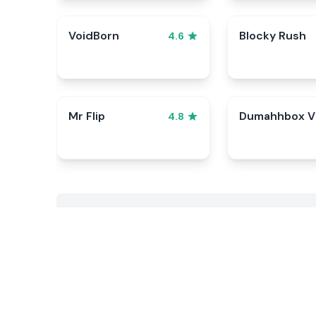
VoidBorn
Blocky Rush
4.6
Mr Flip
Dumahhbox V
4.8