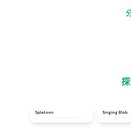
探
★
4.6
Splatoon
Singing Blob