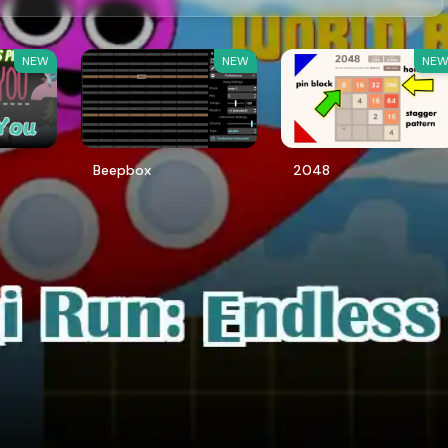
NEW
NEW
NE
Beepbox
2048