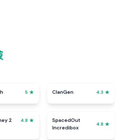
險
sh
ClanGen
5
4.3
ney 2
SpacedOut
4.8
4.8
Incredibox