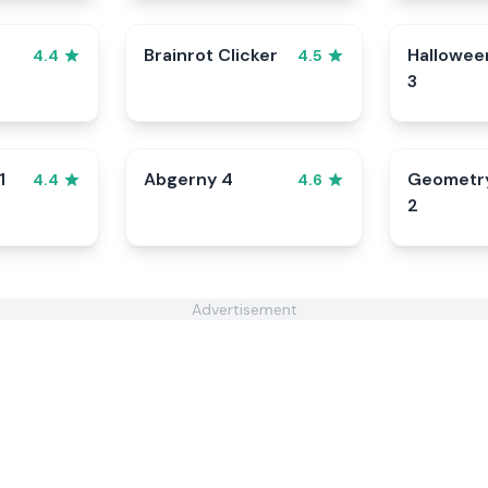
Brainrot Clicker
Hallowee
4.4
4.5
3
1
Abgerny 4
Geometr
4.4
4.6
2
Advertisement