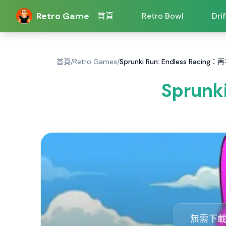
Retro Game
首頁
Retro Bowl
Dri
首頁
/
Retro Games
/
Sprunki Run: Endless Racin
Sprunk
無需下載