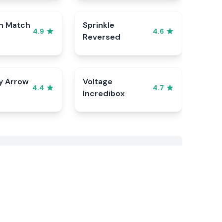
n Match
Sprinkle
4.9
4.6
Reversed
y Arrow
Voltage
4.4
4.7
Incredibox