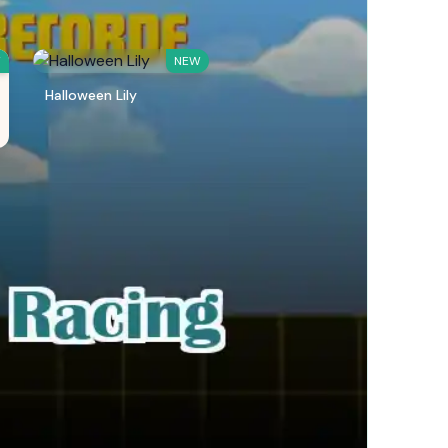
W
NEW
Halloween Lily