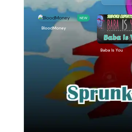
NEW
BloodMoney
Baba Is You