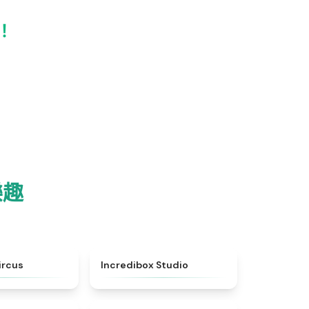
！
樂趣
★
4.7
★
4.6
ircus
Incredibox Studio