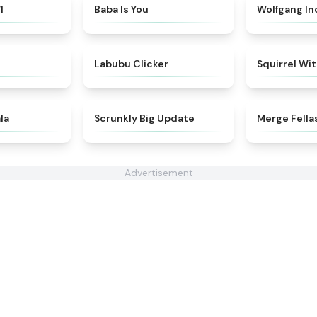
★
4.4
★
4.7
1
Baba Is You
Wolfgang I
★
4.6
★
5
Labubu Clicker
Squirrel Wi
★
4.6
★
4.9
ala
Scrunkly Big Update
Merge Fella
Advertisement