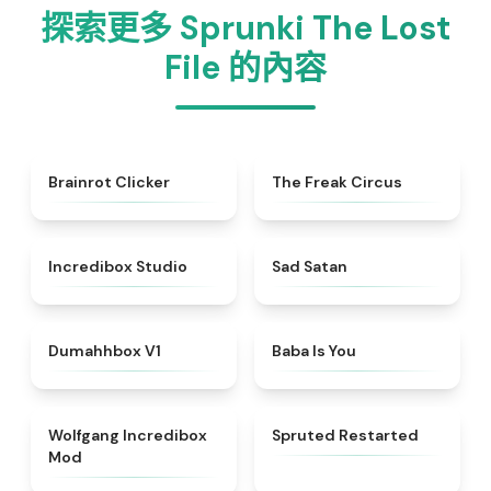
探索更多 Sprunki The Lost
File 的內容
★
4.5
★
4.7
Brainrot Clicker
The Freak Circus
★
4.6
★
4.6
Incredibox Studio
Sad Satan
★
4.4
★
4.7
Dumahhbox V1
Baba Is You
★
4.4
★
4.4
Wolfgang Incredibox
Spruted Restarted
Mod