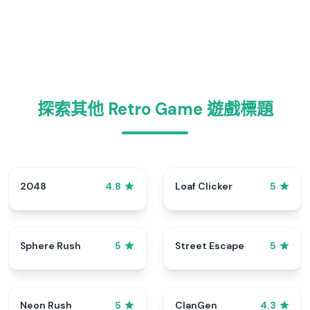
探索其他 Retro Game 遊戲標題
2048
Loaf Clicker
4.8
5
Sphere Rush
Street Escape
5
5
Neon Rush
ClanGen
5
4.3