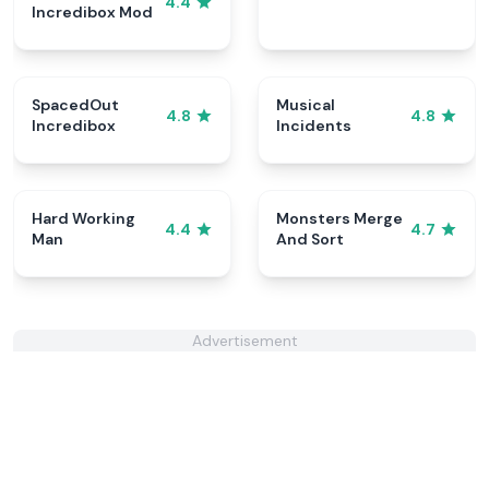
4.4
Incredibox Mod
SpacedOut
Musical
4.8
4.8
Incredibox
Incidents
Hard Working
Monsters Merge
4.4
4.7
Man
And Sort
Advertisement