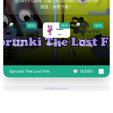
在 Retro Game 上線上玩 Sprunki The Lost File
遊戲，無需下載！
NEW
NEW
NEW
Chiikawa
Hard
Abgerny 4
Puzzle
Working
Man
Sprunki The Lost File
13,550
Advertisement