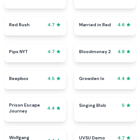
Red Rush
Married in Red
4.7
4.6
Pips NYT
Bloodmoney 2
4.7
4.8
Beepbox
Growden Io
4.5
4.4
Prison Escape
Singing Blob
5
4.4
Journey
Wolfgang
UVSU Demo
4.7