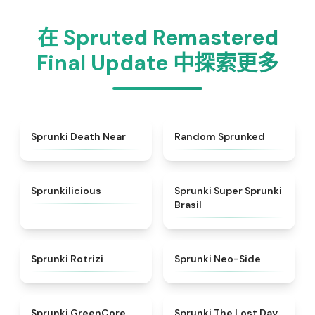
在 Spruted Remastered
Final Update 中探索更多
★
5
★
4.4
Sprunki Death Near
Random Sprunked
★
4.3
★
4.4
Sprunkilicious
Sprunki Super Sprunki
Brasil
★
4.5
★
4.7
Sprunki Rotrizi
Sprunki Neo-Side
★
4.5
★
4.5
Sprunki GreenCore
Sprunki The Lost Day