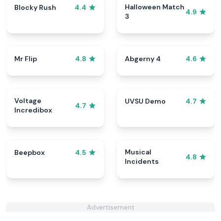
Halloween Match
Blocky Rush
4.4
4.9
3
Mr Flip
Abgerny 4
4.8
4.6
Voltage
UVSU Demo
4.7
4.7
Incredibox
Musical
Beepbox
4.5
4.8
Incidents
Advertisement