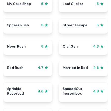
My Cake Shop
Loaf Clicker
5
5
Sphere Rush
Street Escape
5
5
Neon Rush
ClanGen
5
4.3
Red Rush
Married in Red
4.7
4.6
Sprinkle
SpacedOut
4.6
4.8
Reversed
Incredibox