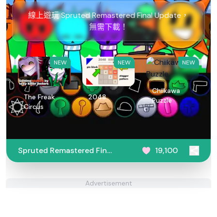
線上遊玩 Spruted Remastered Final Update，
無需下載！
NEW
NEW
NEW
Chiikawa
The Freak
2048
Puzzle
Circus
Spruted Remastered Final
19,100
Update
Advertisement