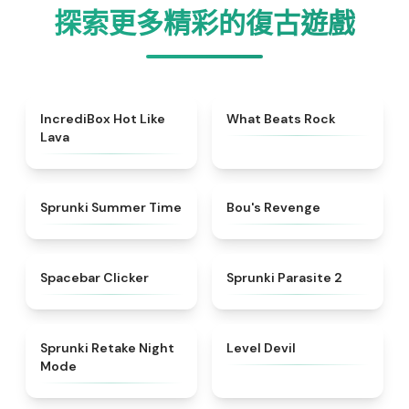
探索更多精彩的復古遊戲
★
4.6
★
4.7
IncrediBox Hot Like
What Beats Rock
Lava
★
4.9
★
4.5
Sprunki Summer Time
Bou's Revenge
★
4.8
★
4.9
Spacebar Clicker
Sprunki Parasite 2
★
4.4
★
4.9
Sprunki Retake Night
Level Devil
Mode