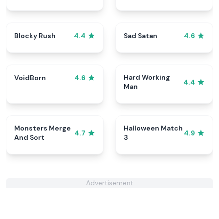
Blocky Rush
Sad Satan
4.4
4.6
Hard Working
VoidBorn
4.6
4.4
Man
Monsters Merge
Halloween Match
4.7
4.9
And Sort
3
Advertisement