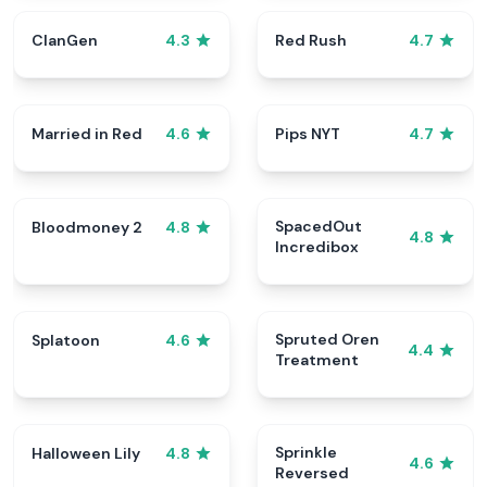
ClanGen
Red Rush
4.3
4.7
Married in Red
Pips NYT
4.6
4.7
SpacedOut
Bloodmoney 2
4.8
4.8
Incredibox
Spruted Oren
Splatoon
4.6
4.4
Treatment
Sprinkle
Halloween Lily
4.8
4.6
Reversed