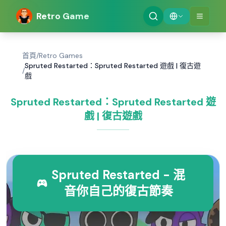
Retro Game
首頁
/
Retro Games
Spruted Restarted：Spruted Restarted 遊戲 | 復古遊
/
戲
Spruted Restarted：Spruted Restarted 遊
戲 | 復古遊戲
Spruted Restarted - 混
音你自己的復古節奏