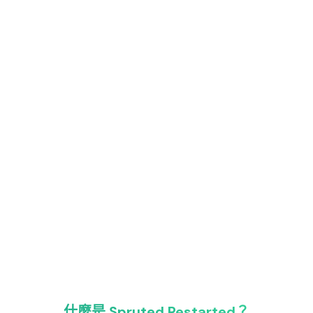
什麼是 Spruted Restarted？