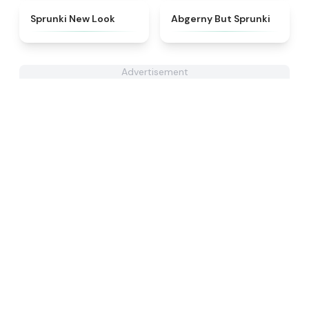
★
4.4
★
5
Sprunki New Look
Abgerny But Sprunki
Advertisement