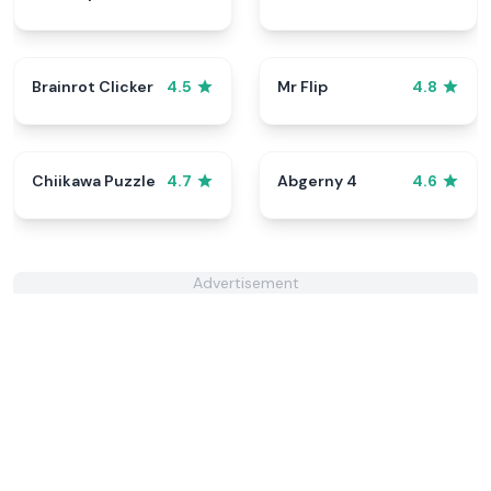
Brainrot Clicker
Mr Flip
4.5
4.8
Chiikawa Puzzle
Abgerny 4
4.7
4.6
Advertisement