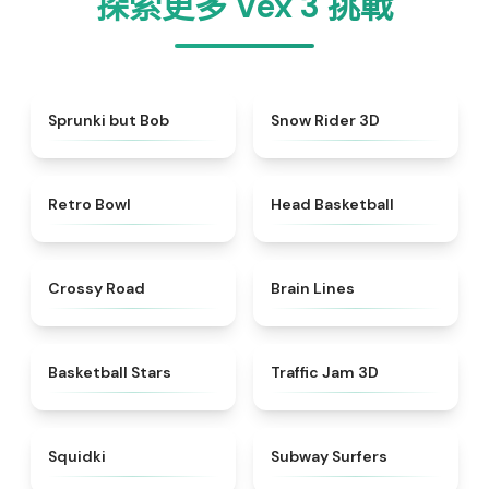
探索更多 Vex 3 挑戰
★
4.6
★
4.9
Sprunki but Bob
Snow Rider 3D
★
4.4
★
4.5
Retro Bowl
Head Basketball
★
4.7
★
4.4
Crossy Road
Brain Lines
★
4.5
★
4.7
Basketball Stars
Traffic Jam 3D
★
4.9
★
4.5
Squidki
Subway Surfers