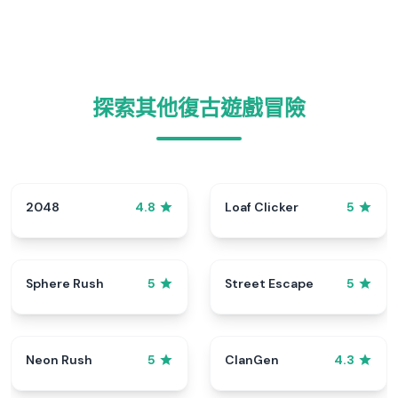
探索其他復古遊戲冒險
2048
Loaf Clicker
4.8
5
Sphere Rush
Street Escape
5
5
Neon Rush
ClanGen
5
4.3