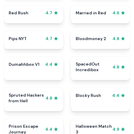
Red Rush
Married in Red
4.7
4.6
Pips NYT
Bloodmoney 2
4.7
4.8
SpacedOut
Dumahhbox V1
4.4
4.8
Incredibox
Spruted Hackers
Blocky Rush
4.4
4.8
from Hell
Prison Escape
Halloween Match
4.4
4.9
Journey
3