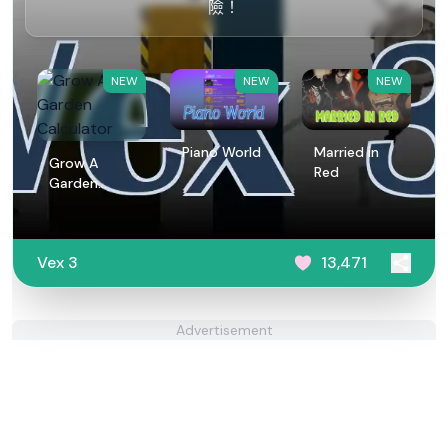
險！
NEW
NEW
NEW
Piano World
Married in
Grow A
Red
Garden
Calculator
Vex 3
13,471
Advertisement