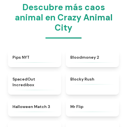
Descubre más caos
animal en Crazy Animal
City
★
4.7
★
4.8
Pips NYT
Bloodmoney 2
★
4.8
★
4.4
SpacedOut
Blocky Rush
Incredibox
★
4.9
★
4.8
Halloween Match 3
Mr Flip
★
4.6
★
4.7