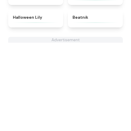
★
4.8
★
4.7
Halloween Lily
Beatnik
Advertisement