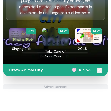
¡Juega a Crazy Animal City en línea, sin
necesidad de descargas! Experimenta la
diversión de un Juego retro al instante.
NEW
NEW
NEW
Singing Blob
2048
Take Care of
Your Own
Shadow Milk
Crazy Animal City
18,954
Advertisement