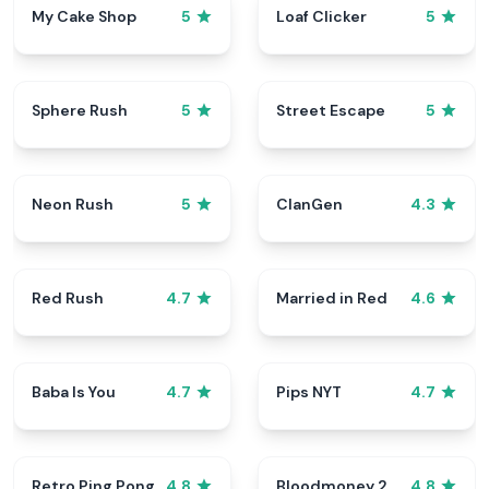
My Cake Shop
Loaf Clicker
5
5
Sphere Rush
Street Escape
5
5
Neon Rush
ClanGen
5
4.3
Red Rush
Married in Red
4.7
4.6
Baba Is You
Pips NYT
4.7
4.7
Retro Ping Pong
Bloodmoney 2
4.8
4.8