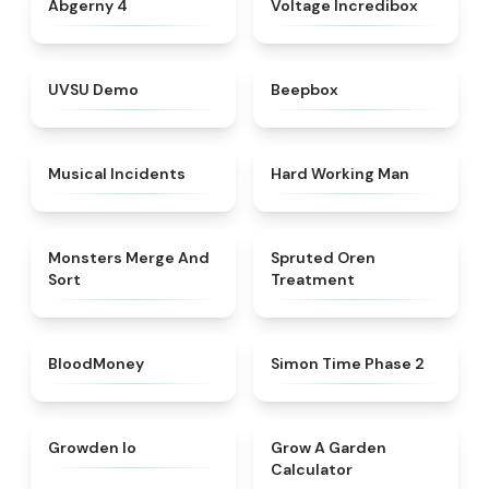
Abgerny 4
Voltage Incredibox
★
4.7
★
4.5
UVSU Demo
Beepbox
★
4.8
★
4.4
Musical Incidents
Hard Working Man
★
4.7
★
4.4
Monsters Merge And
Spruted Oren
Sort
Treatment
★
4.8
★
4.6
BloodMoney
Simon Time Phase 2
★
4.4
★
4.9
Growden Io
Grow A Garden
Calculator