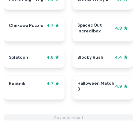
SpacedOut
Chiikawa Puzzle
4.7
4.8
Incredibox
Splatoon
Blocky Rush
4.6
4.4
Halloween Match
Beatnik
4.7
4.9
3
Advertisement