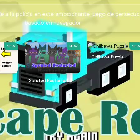
 a la policía en este emocionante juego de persecuc
basado en navegador
NEW
NEW
NE
Chiikawa Puzzle
Spruted Restarted