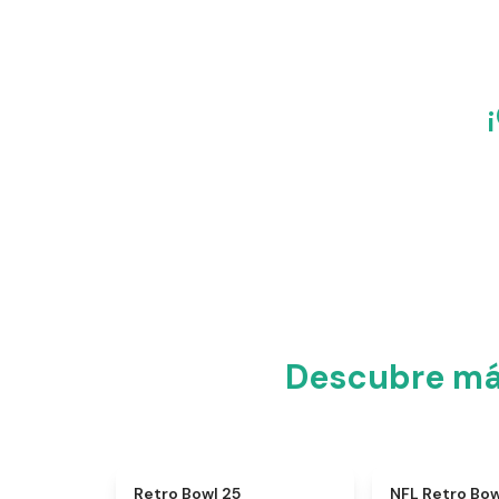
Descubre má
★
4.7
Retro Bowl 25
NFL Retro Bow