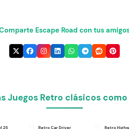
¡Comparte Escape Road con tus amigos
s Juegos Retro clásicos como
★
4.5
★
4.4
l 25
Retro Car Driver
Retro High