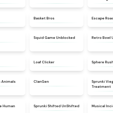
★
4.6
★
4.9
Basket Bros
Escape Roa
★
4.5
★
4.4
Squid Game Unblocked
Retro Bowl
★
5
★
5
Loaf Clicker
Sphere Rus
★
4.7
★
4.3
n Animals
ClanGen
Sprunki Vie
Treatment
★
4.7
★
4.4
ke Human
Sprunki 5hifted UnShifted
Musical Inc