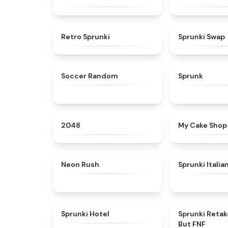
★
4.3
Retro Sprunki
Sprunki Swap
★
4.5
Soccer Random
Sprunk
★
4.8
2048
My Cake Shop
★
5
Neon Rush
Sprunki Italia
★
4.8
Sprunki Hotel
Sprunki Reta
But FNF