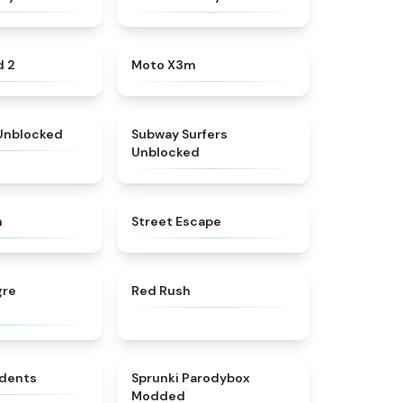
★
4.6
★
4.9
d 2
Moto X3m
★
4.9
★
4.4
 Unblocked
Subway Surfers
Unblocked
★
5
★
5
h
Street Escape
★
4.4
★
4.7
gre
Red Rush
★
4.8
★
4.5
idents
Sprunki Parodybox
Modded