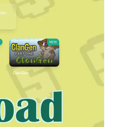
ión
W
NEW
ClanGen