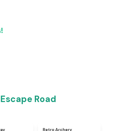
!
 Escape Road
★
4.8
★
4.7
way
Retro Archery