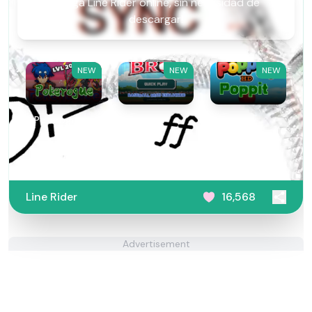
¡Juega Line Rider online, sin necesidad de
descargar!
NEW
NEW
NEW
Pokerogue
Baseball
Poppit​
Bros
Unblocked
Line Rider
16,568
Advertisement