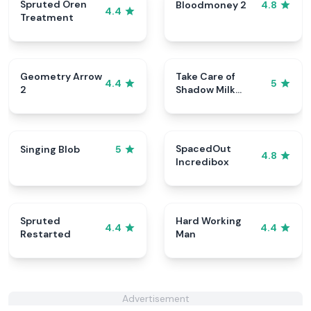
Spruted Oren
Bloodmoney 2
4.8
4.4
Treatment
Geometry Arrow
Take Care of
4.4
5
2
Shadow Milk
Cookie
SpacedOut
Singing Blob
5
4.8
Incredibox
Spruted
Hard Working
4.4
4.4
Restarted
Man
Advertisement