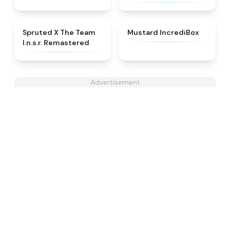
★
4.7
★
4.8
Spruted X The Team
Mustard IncrediBox
I.n.s.r. Remastered​
Advertisement