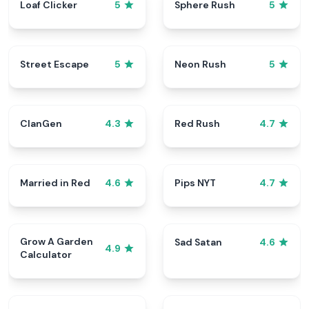
Loaf Clicker
Sphere Rush
5
5
Street Escape
Neon Rush
5
5
ClanGen
Red Rush
4.3
4.7
Married in Red
Pips NYT
4.6
4.7
Grow A Garden
Sad Satan
4.6
4.9
Calculator