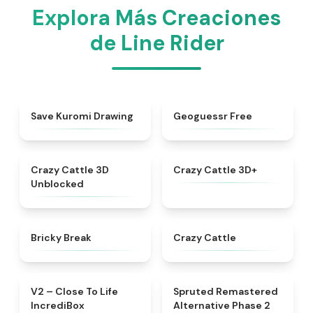
Explora Más Creaciones
de Line Rider
★
4.6
★
4.7
Save Kuromi Drawing
Geoguessr Free
★
4.4
★
4.9
Crazy Cattle 3D
Crazy Cattle 3D+
Unblocked
★
4.4
★
4.4
Bricky Break
Crazy Cattle
★
4.3
★
4.7
V2 – Close To Life
Spruted Remastered
IncrediBox
Alternative Phase 2