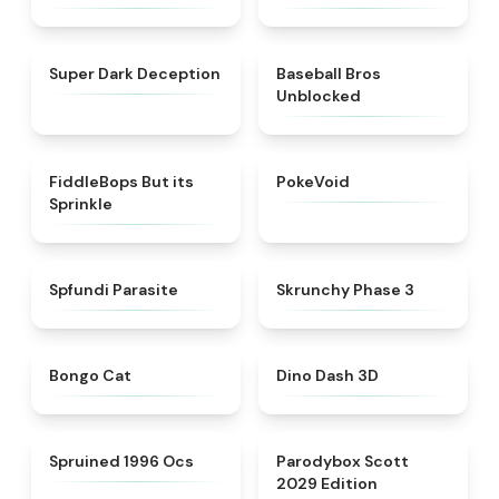
★
4.8
★
4.9
Super Dark Deception
Baseball Bros
Unblocked
★
4.4
★
4.6
FiddleBops But its
PokeVoid​
Sprinkle​
★
4.5
★
4.6
Spfundi Parasite
Skrunchy Phase 3
★
4.6
★
5
Bongo Cat
Dino Dash 3D
★
4.5
★
5
Spruined 1996 Ocs​
Parodybox Scott
2029 Edition