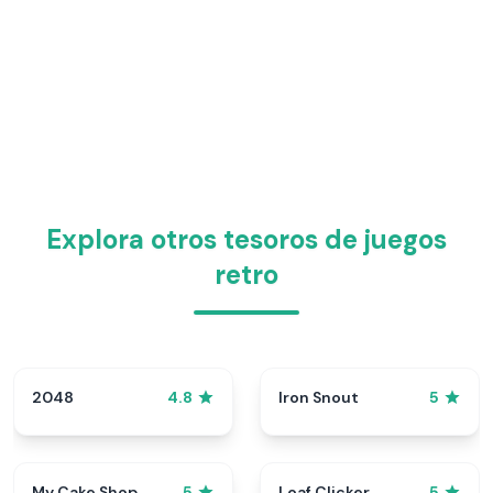
Explora otros tesoros de juegos
retro
2048
Iron Snout
4.8
5
My Cake Shop
Loaf Clicker
5
5