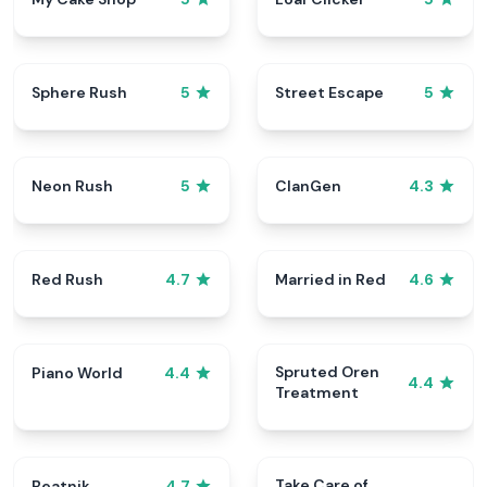
Sphere Rush
Street Escape
5
5
Neon Rush
ClanGen
5
4.3
Red Rush
Married in Red
4.7
4.6
Spruted Oren
Piano World
4.4
4.4
Treatment
Take Care of
Beatnik
4.7