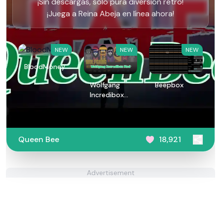
¡Sin descargas, solo pura diversión retro!
¡Juega a Reina Abeja en línea ahora!
NEW
NEW
NEW
BloodMoney
Wolfgang
Beepbox
Incredibox
Mod
Queen Bee
18,921
Advertisement