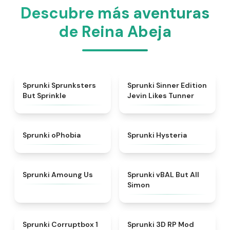
Descubre más aventuras
de Reina Abeja
★
4.3
★
4.4
Sprunki Sprunksters
Sprunki Sinner Edition
But Sprinkle
Jevin Likes Tunner
★
4.5
★
4.4
Sprunki oPhobia
Sprunki Hysteria
★
4.8
★
4.8
Sprunki Amoung Us
Sprunki vBAL But All
Simon
★
4.8
★
4.5
Sprunki Corruptbox 1
Sprunki 3D RP Mod