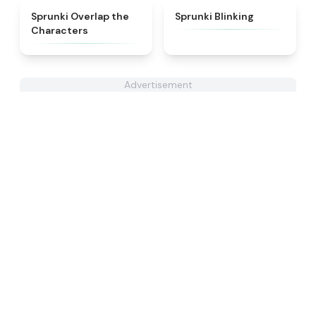
★
4.6
★
4.4
Sprunki Overlap the
Sprunki Blinking
Characters
Advertisement