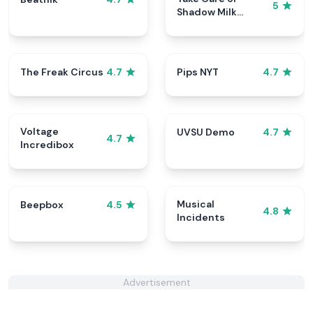
5
Shadow Milk
Cookie
The Freak Circus
Pips NYT
4.7
4.7
Voltage
UVSU Demo
4.7
4.7
Incredibox
Musical
Beepbox
4.5
4.8
Incidents
Advertisement