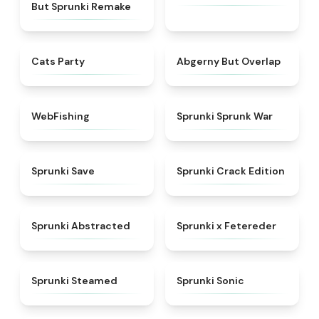
But Sprunki Remake
★
4.7
★
4.7
Cats Party
Abgerny But Overlap
★
4.6
★
4.7
WebFishing
Sprunki Sprunk War
★
4.4
★
4.7
Sprunki Save
Sprunki Crack Edition
★
4.9
★
5
Sprunki Abstracted
Sprunki x Fetereder
★
4.7
★
4.3
Sprunki Steamed
Sprunki Sonic