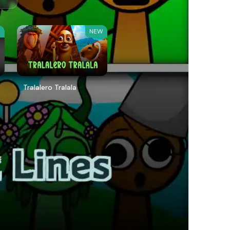
W
NEW
Tralalero Tralala