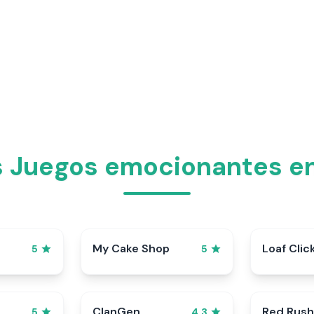
s Juegos emocionantes e
My Cake Shop
Loaf Clic
5
5
ClanGen
Red Rush
5
4.3