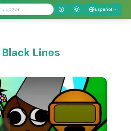
Español
Help
Theme
 Black Lines
!