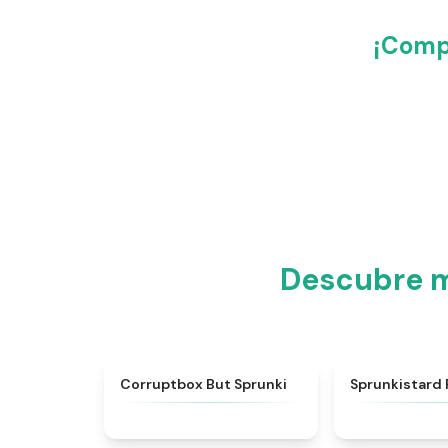
¡Compa
Descubre m
★
4.5
Corruptbox But Sprunki
Sprunkistard