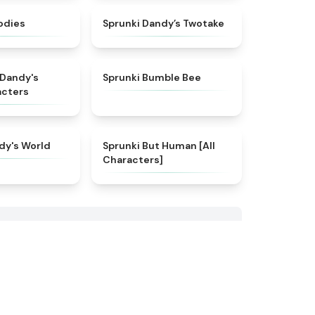
★
4.3
★
4.4
odies
Sprunki Dandy’s Twotake
★
4.6
★
5
 Dandy's
Sprunki Bumble Bee
acters
★
4.6
★
4.7
dy's World
Sprunki But Human [All
Characters]