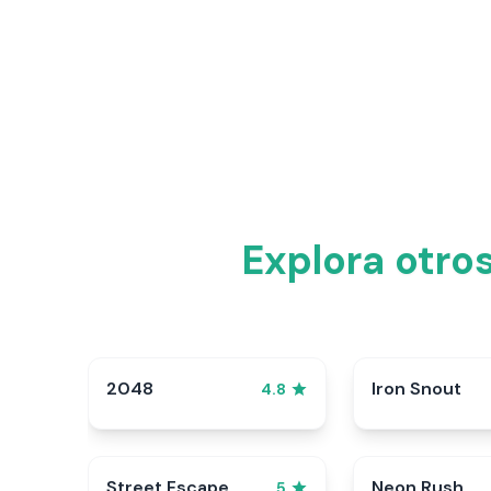
Explora otro
2048
Iron Snout
4.8
Street Escape
Neon Rush
5