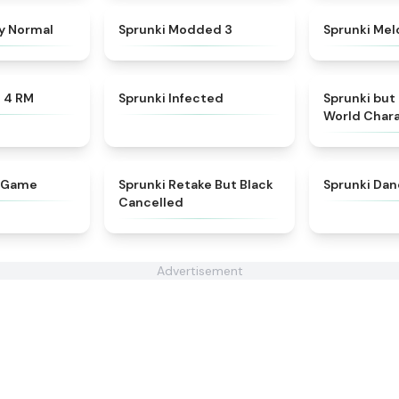
★
4.4
★
4.5
ly Normal
Sprunki Modded 3
Sprunki Mel
★
4.6
★
4.6
e 4 RM
Sprunki Infected
Sprunki but
World Char
★
4.7
★
5
C Game
Sprunki Retake But Black
Sprunki Dan
Cancelled
Advertisement