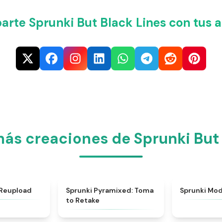
rte Sprunki But Black Lines con tus 
ás creaciones de Sprunki But 
★
4.8
★
4.3
 Reupload
Sprunki Pyramixed: Toma
Sprunki Mo
to Retake