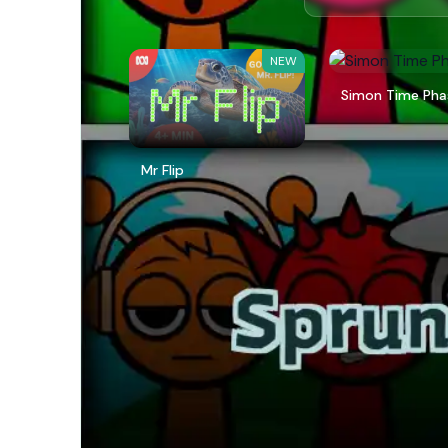
NEW
Simon Time Pha
Mr Flip