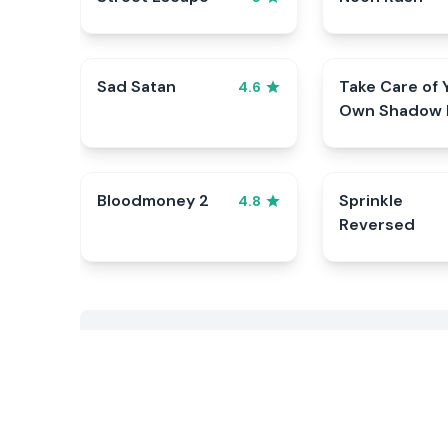
Sad Satan
Take Care of 
4.6
Own Shadow 
Bloodmoney 2
Sprinkle
4.8
Reversed