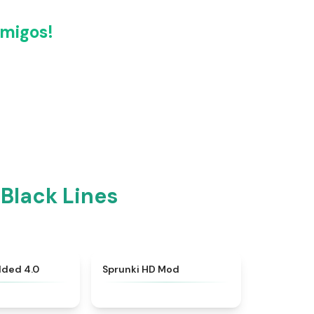
amigos!
Black Lines
★
4.9
★
4.9
dded 4.0
Sprunki HD Mod