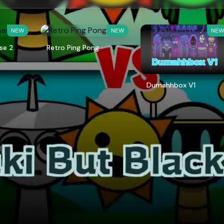
NEW
NEW
NE
se 2
Retro Ping Pong
Dumahhbox V1