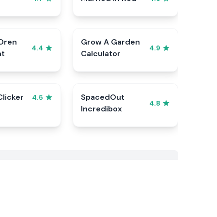
Oren
Grow A Garden
4.4
4.9
nt
Calculator
Clicker
SpacedOut
4.5
4.8
Incredibox