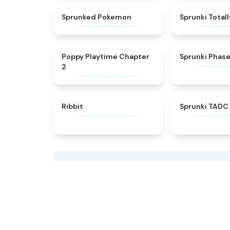
★
4.9
Sprunked Pokemon
Sprunki Total
★
4.4
Poppy Playtime Chapter
Sprunki Phas
2
★
4.4
Ribbit
Sprunki TAD