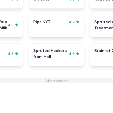
Your
Pips NYT
Spruted 
4.7
4.9
Milk
Treatme
Spruted Hackers
Brainrot 
4.6
4.8
from Hell
Advertisement