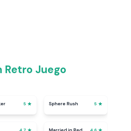
n Retro Juego
ker
Sphere Rush
5
5
Married in Red
4.7
4.6