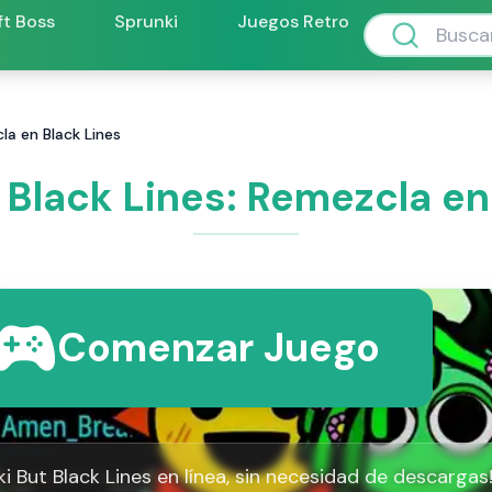
ft Boss
Sprunki
Juegos Retro
la en Black Lines
 Black Lines: Remezcla en
Comenzar Juego
i But Black Lines en línea, sin necesidad de descargas