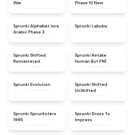
War
Phase 10 New
★
4.8
★
4.6
Sprunki Alphabet lore
Sprunki Labubu
Arabic Phase 3
★
4.3
★
4.7
Sprunki Shifted
Sprunki Retake
Remastered
Human But FNF
★
4.7
★
4.4
Sprunki Evolution
Sprunki 5hifted
UnShifted
★
5
★
4.5
Sprunki Sprunksters
Sprunki Dress To
1996
Impress