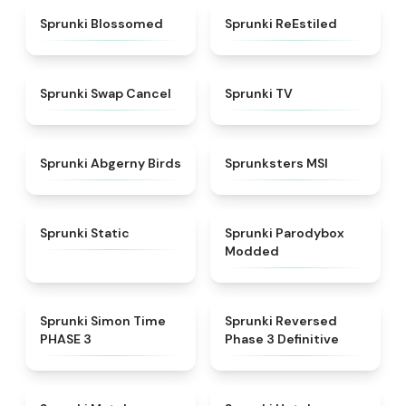
★
4.5
★
4.4
Sprunki Blossomed
Sprunki ReEstiled
★
4.4
★
4.5
Sprunki Swap Cancel
Sprunki TV
★
4.6
★
4.8
Sprunki Abgerny Birds
Sprunksters MSI
★
4.4
★
4.5
Sprunki Static
Sprunki Parodybox
Modded
★
4.3
★
5
Sprunki Simon Time
Sprunki Reversed
PHASE 3
Phase 3 Definitive
★
4.7
★
4.8