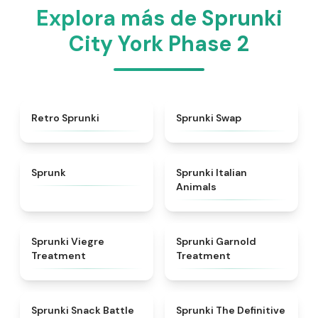
Explora más de Sprunki
City York Phase 2
★
4.3
★
4.6
Retro Sprunki
Sprunki Swap
★
4.5
★
4.7
Sprunk
Sprunki Italian
Animals
★
4.4
★
4.7
Sprunki Viegre
Sprunki Garnold
Treatment
Treatment
★
4.6
★
4.3
Sprunki Snack Battle
Sprunki The Definitive