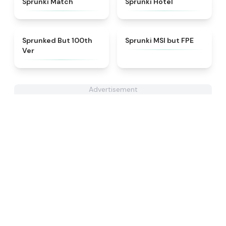
Sprunki Match
Sprunki Hotel
★
4.7
★
4.7
Sprunked But 100th
Sprunki MSI but FPE
Ver
Advertisement