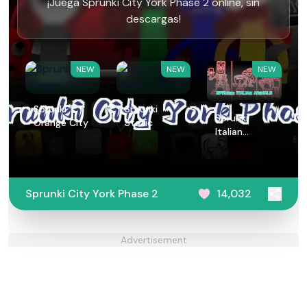
¡Juega Sprunki City York Phase 2 online, sin
descargas!
NEW
NEW
NEW
Sprunki
Sprunki
Sprunki
Orange City
Static
Italian
Animals
Sprunki City York Phase 2
14,032
Advertisement