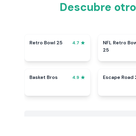
Descubre otro
Retro Bowl 25
NFL Retro Bo
4.7
25
Basket Bros
Escape Road 
4.9