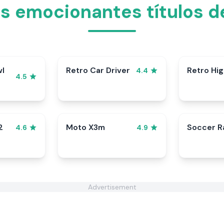
s emocionantes títulos d
wl
Retro Car Driver
Retro Hi
4.4
4.5
2
Moto X3m
Soccer 
4.6
4.9
Advertisement