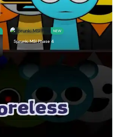
W
NEW
Sprunki MSI Phase 4