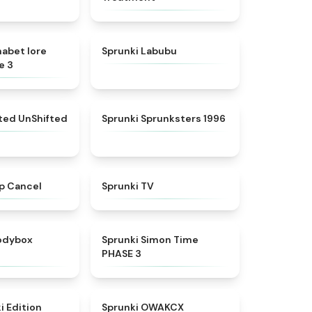
★
4.8
★
4.6
habet lore
Sprunki Labubu
e 3
★
4.4
★
5
fted UnShifted
Sprunki Sprunksters 1996
★
4.4
★
4.5
p Cancel
Sprunki TV
★
4.5
★
4.3
rodybox
Sprunki Simon Time
PHASE 3
★
4.6
★
5
i Edition
Sprunki OWAKCX