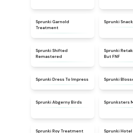
★
4.7
Sprunki Garnold
Sprunki Snack
Treatment
★
4.3
Sprunki Shifted
Sprunki Reta
Remastered
But FNF
★
4.5
Sprunki Dress To Impress
Sprunki Blos
★
4.6
Sprunki Abgerny Birds
Sprunksters 
★
4.9
Sprunki Roy Treatment
Sprunki Hotel