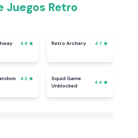
e Juegos Retro
ghway
Retro Archery
4.8
4.7
Random
Squid Game
4.5
4.4
Unblocked