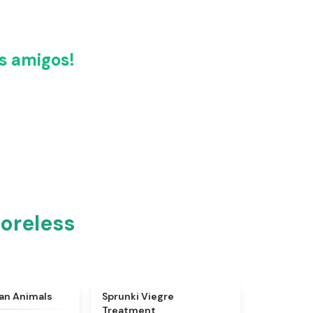
s amigos!
oreless
★
4.7
★
4.4
ian Animals
Sprunki Viegre
Treatment