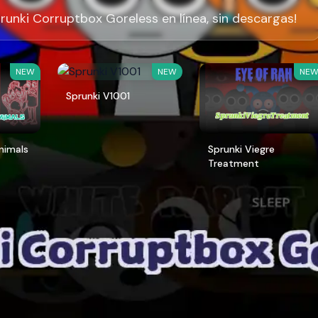
runki Corruptbox Goreless en línea, sin descargas!
NEW
NEW
NE
Sprunki V1001
Animals
Sprunki Viegre
Treatment