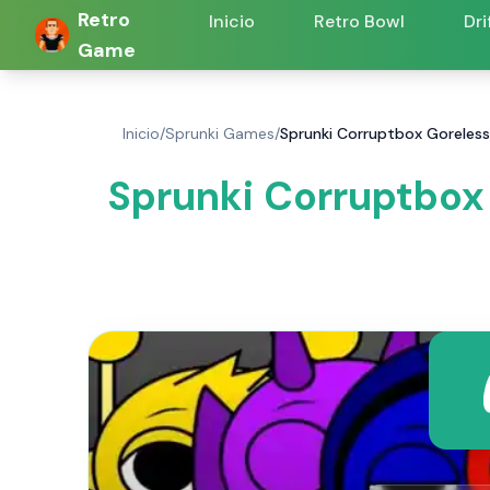
Retro
Inicio
Retro Bowl
Dri
Game
Inicio
/
Sprunki Games
/
Sprunki Corruptbox Goreless
Sprunki Corruptbox