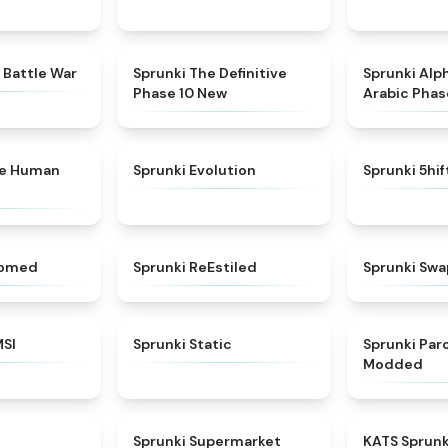
★
4.6
★
4.3
 Battle War
Sprunki The Definitive
Sprunki Alp
Phase 10 New
Arabic Phas
★
4.7
★
4.7
ke Human
Sprunki Evolution
Sprunki 5hi
★
4.5
★
4.4
somed
Sprunki ReEstiled
Sprunki Swa
★
4.8
★
4.4
MSI
Sprunki Static
Sprunki Pa
Modded
★
4.8
★
4.8
Sprunki Supermarket
KATS Sprunk