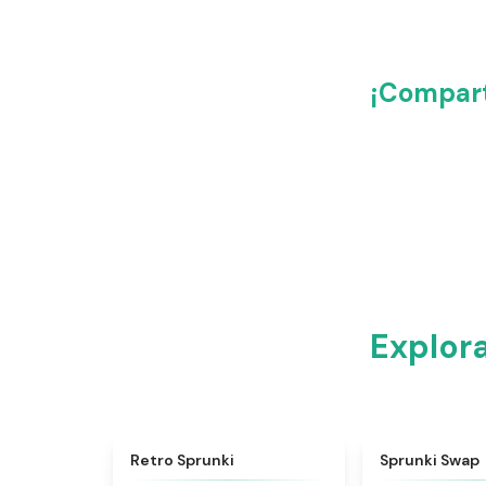
¡Compart
Explor
★
4.3
Retro Sprunki
Sprunki Swap