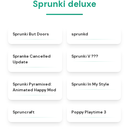
Sprunki deluxe
★
4.7
★
4.4
Sprunki But Doors
sprunkd
★
5
★
4.4
Spranke Cancelled
Sprunki V ???
Update
★
5
★
4.5
Sprunki Pyramixed:
Sprunki In My Style
Animated Happy Mod
★
4.9
★
4.5
Spruncraft
Poppy Playtime 3