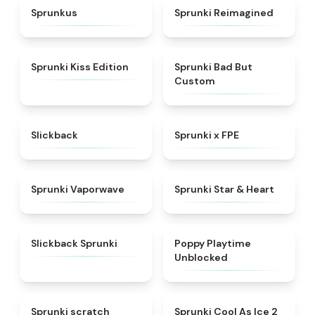
★
4.7
★
4.3
Sprunkus
Sprunki Reimagined
★
5
★
4.5
Sprunki Kiss Edition
Sprunki Bad But
Custom
★
4.3
★
4.7
Slickback
Sprunki x FPE
★
4.5
★
4.9
Sprunki Vaporwave
Sprunki Star & Heart
★
4.7
★
4.5
Slickback Sprunki
Poppy Playtime
Unblocked
★
4.3
★
4.8
Sprunki scratch
Sprunki Cool As Ice 2