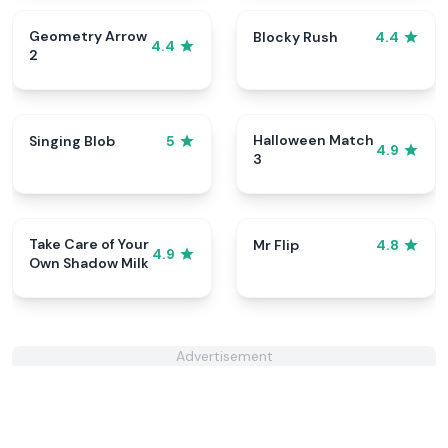
Geometry Arrow
Blocky Rush
4.4
4.4
2
Halloween Match
Singing Blob
5
4.9
3
Take Care of Your
Mr Flip
4.8
4.9
Own Shadow Milk
Advertisement