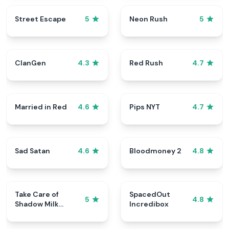
Street Escape
Neon Rush
5
5
ClanGen
Red Rush
4.3
4.7
Married in Red
Pips NYT
4.6
4.7
Sad Satan
Bloodmoney 2
4.6
4.8
Take Care of
SpacedOut
5
4.8
Shadow Milk
Incredibox
Cookie