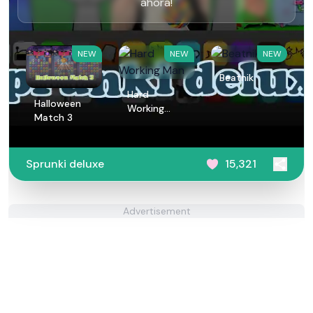
ahora!
NEW
NEW
NEW
Beatnik
Hard
Halloween
Working
Match 3
Man
Sprunki deluxe
15,321
Advertisement