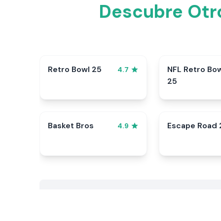
Descubre Otro
Retro Bowl 25
NFL Retro Bo
4.7
25
Basket Bros
Escape Road 
4.9