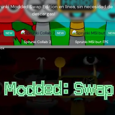
runki Modded Swap Edition en línea, sin necesidad de
descargas!
NEW
NEW
NE
Sprunki Collab 2
Sprunki MSI but FPE
box