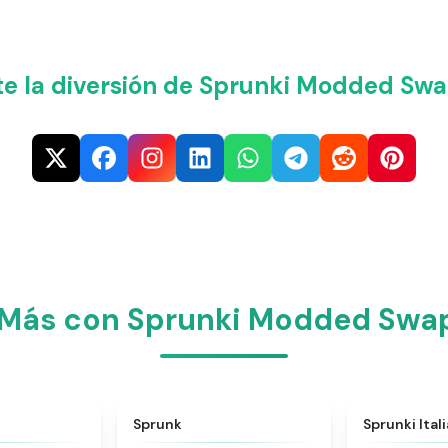
e la diversión de Sprunki Modded Swap
 Más con Sprunki Modded Swap
★
4.6
★
4.5
Sprunk
Sprunki Ital