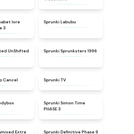
★
4.8
★
4.6
habet lore
Sprunki Labubu
e 3
★
4.4
★
5
fted UnShifted
Sprunki Sprunksters 1996
★
4.4
★
4.5
p Cancel
Sprunki TV
★
4.5
★
4.3
rodybox
Sprunki Simon Time
PHASE 3
★
4.9
★
4.9
amixed Extra
Sprunki Definitive Phase 9