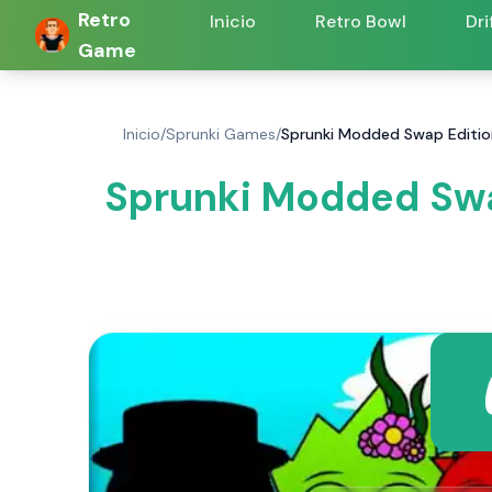
Retro
Inicio
Retro Bowl
Dri
Game
Inicio
/
Sprunki Games
/
Sprunki Modded Swap Edition
Sprunki Modded Swa