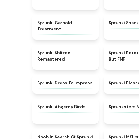
★
4.7
Sprunki Garnold
Sprunki Snack
Treatment
★
4.3
Sprunki Shifted
Sprunki Reta
Remastered
But FNF
★
4.5
Sprunki Dress To Impress
Sprunki Blos
★
4.6
Sprunki Abgerny Birds
Sprunksters 
★
4.4
Noob In Search Of Sprunki
Sprunki MSI b