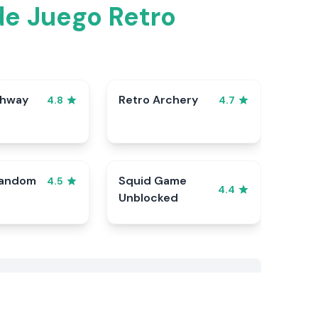
de Juego Retro
ghway
Retro Archery
4.8
4.7
Random
Squid Game
4.5
4.4
Unblocked