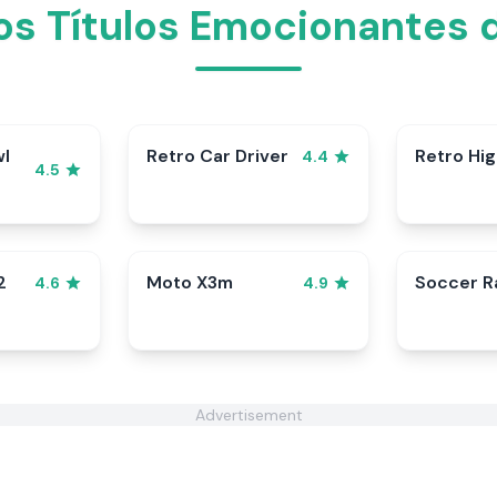
s Títulos Emocionantes 
wl
Retro Car Driver
Retro Hi
4.4
4.5
2
Moto X3m
Soccer 
4.6
4.9
Advertisement