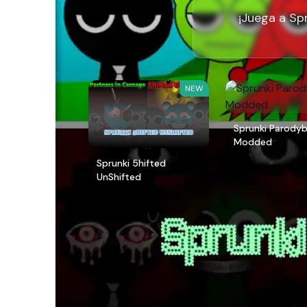
¡Juega a Sp
NEW
Sprunki Parody
Modded
Sprunki 5hifted
UnShifted