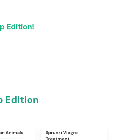
 Edition!
 Edition
★
4.7
★
4.4
ian Animals
Sprunki Viegre
Treatment