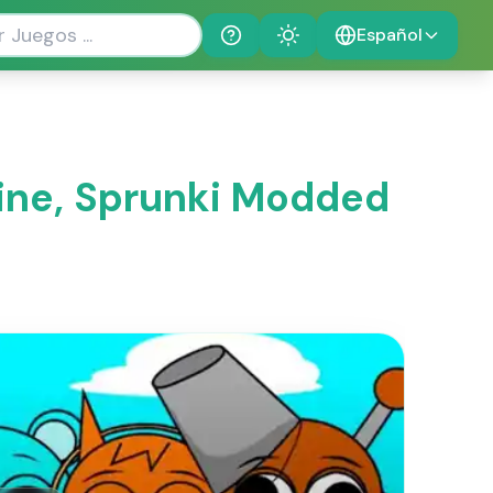
Español
Help
Theme
ine, Sprunki Modded