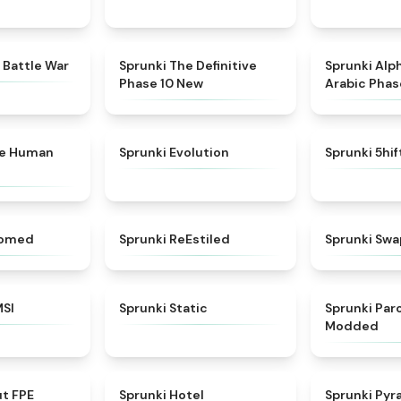
★
4.6
★
4.3
 Battle War
Sprunki The Definitive
Sprunki Alp
Phase 10 New
Arabic Phas
★
4.7
★
4.7
ke Human
Sprunki Evolution
Sprunki 5hi
★
4.5
★
4.4
somed
Sprunki ReEstiled
Sprunki Swa
★
4.8
★
4.4
MSI
Sprunki Static
Sprunki Pa
Modded
★
4.7
★
4.8
ut FPE
Sprunki Hotel
Sprunki Pyr