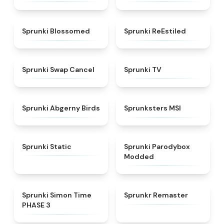
★
4.5
★
4.4
Sprunki Blossomed
Sprunki ReEstiled
★
4.4
★
4.5
Sprunki Swap Cancel
Sprunki TV
★
4.6
★
4.8
Sprunki Abgerny Birds
Sprunksters MSI
★
4.4
★
4.5
Sprunki Static
Sprunki Parodybox
Modded
★
4.3
★
4.6
Sprunki Simon Time
Sprunkr Remaster
PHASE 3