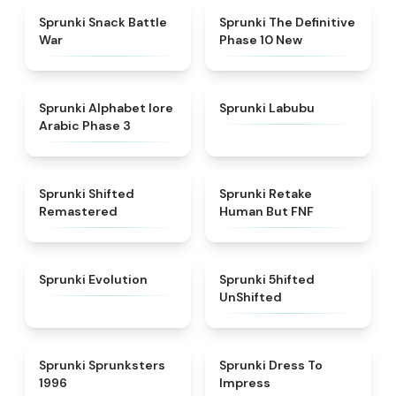
★
4.6
★
4.3
Sprunki Snack Battle
Sprunki The Definitive
War
Phase 10 New
★
4.8
★
4.6
Sprunki Alphabet lore
Sprunki Labubu
Arabic Phase 3
★
4.3
★
4.7
Sprunki Shifted
Sprunki Retake
Remastered
Human But FNF
★
4.7
★
4.4
Sprunki Evolution
Sprunki 5hifted
UnShifted
★
5
★
4.5
Sprunki Sprunksters
Sprunki Dress To
1996
Impress