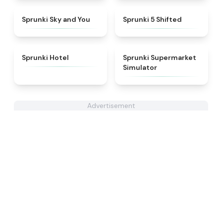
★
4.6
★
4.9
Sprunki Sky and You
Sprunki 5 Shifted
★
4.8
★
4.8
Sprunki Hotel
Sprunki Supermarket
Simulator
Advertisement