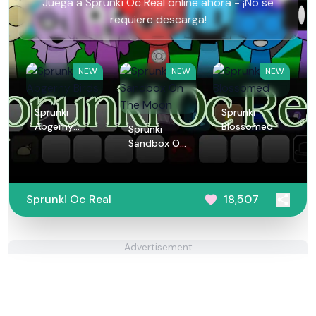
Juega a Sprunki Oc Real online ahora - ¡No se
requiere descarga!
NEW
NEW
NEW
Sprunki
Sprunki
Abgerny
Blossomed
Sprunki
Birds
Sandbox On
The Moon
Sprunki Oc Real
18,507
Advertisement