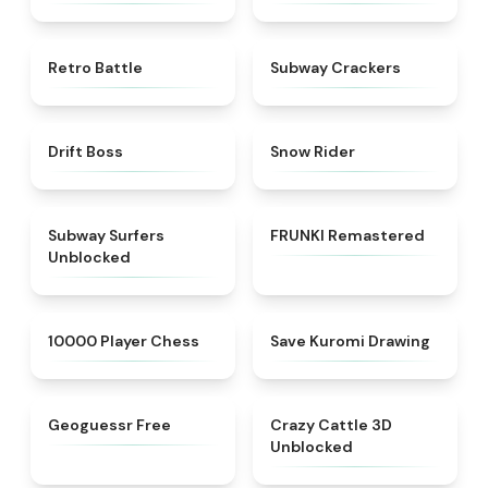
★
4.9
★
4.8
Retro Battle
Subway Crackers
★
4.1
★
4.1
Drift Boss
Snow Rider
★
4.4
★
5
Subway Surfers
FRUNKI Remastered
Unblocked
★
4.6
★
4.6
10000 Player Chess
Save Kuromi Drawing
★
4.7
★
4.4
Geoguessr Free
Crazy Cattle 3D
Unblocked