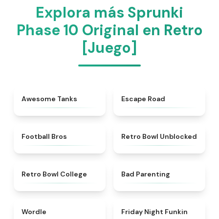
Explora más Sprunki
Phase 10 Original en Retro
[Juego]
★
4.5
★
4.5
Awesome Tanks
Escape Road
★
4.2
★
4.9
Football Bros
Retro Bowl Unblocked
★
4.8
★
5
Retro Bowl College
Bad Parenting
★
5
★
4.5
Wordle
Friday Night Funkin