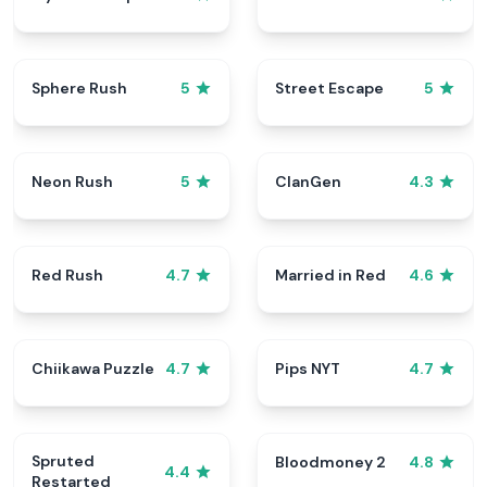
Sphere Rush
Street Escape
5
5
Neon Rush
ClanGen
5
4.3
Red Rush
Married in Red
4.7
4.6
Chiikawa Puzzle
Pips NYT
4.7
4.7
Spruted
Bloodmoney 2
4.8
4.4
Restarted