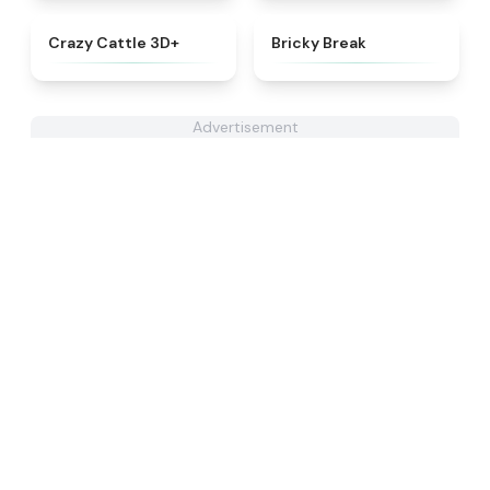
★
4.9
★
4.4
Crazy Cattle 3D+
Bricky Break
Advertisement