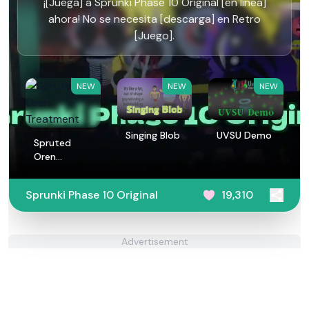
¡[Juega] a Sprunki Phase 10 Original [en línea]
ahora! No se necesita [descarga] en Retro
[Juego].
NEW
NEW
NEW
Singing Blob
UVSU Demo
Spruted
Oren
Treatment
Sprunki Phase 10 Original
19,310
Advertisement