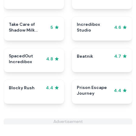
Take Care of
Incredibox
5
4.6
Shadow Milk
Studio
Cookie
SpacedOut
Beatnik
4.7
4.8
Incredibox
Prison Escape
Blocky Rush
4.4
4.4
Journey
Advertisement