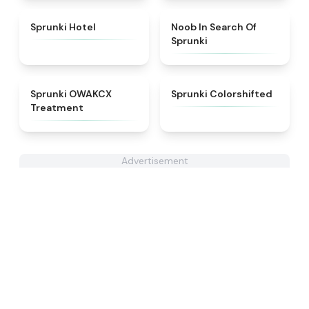
★
4.8
★
4.4
Sprunki Hotel
Noob In Search Of
Sprunki
★
5
★
4.6
Sprunki OWAKCX
Sprunki Colorshifted
Treatment
Advertisement