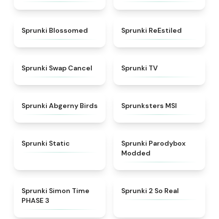
★
4.5
★
4.4
Sprunki Blossomed
Sprunki ReEstiled
★
4.4
★
4.5
Sprunki Swap Cancel
Sprunki TV
★
4.6
★
4.8
Sprunki Abgerny Birds
Sprunksters MSI
★
4.4
★
4.5
Sprunki Static
Sprunki Parodybox
Modded
★
4.3
★
4.6
Sprunki Simon Time
Sprunki 2 So Real
PHASE 3