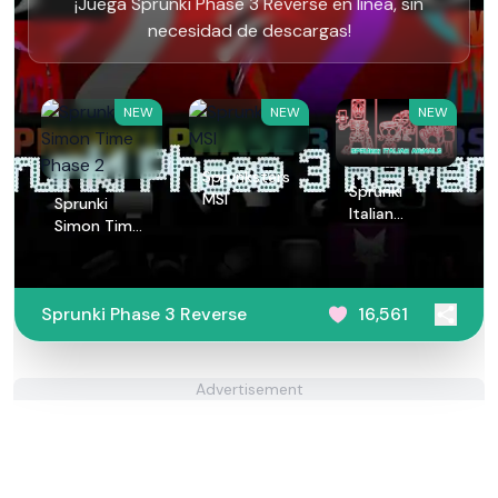
¡Juega Sprunki Phase 3 Reverse en línea, sin
necesidad de descargas!
NEW
NEW
NEW
Sprunksters
Sprunki
MSI
Sprunki
Italian
Simon Time
Animals
Phase 2
Sprunki Phase 3 Reverse
16,561
Advertisement