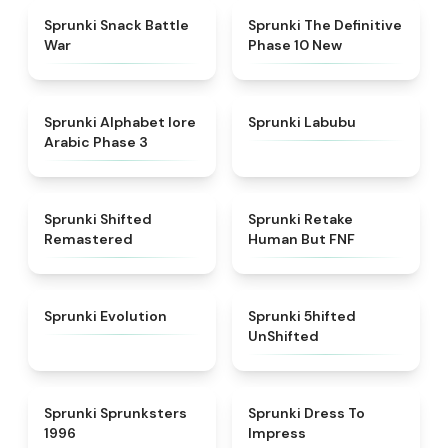
★
4.6
★
4.3
Sprunki Snack Battle
Sprunki The Definitive
War
Phase 10 New
★
4.8
★
4.6
Sprunki Alphabet lore
Sprunki Labubu
Arabic Phase 3
★
4.3
★
4.7
Sprunki Shifted
Sprunki Retake
Remastered
Human But FNF
★
4.7
★
4.4
Sprunki Evolution
Sprunki 5hifted
UnShifted
★
5
★
4.5
Sprunki Sprunksters
Sprunki Dress To
1996
Impress