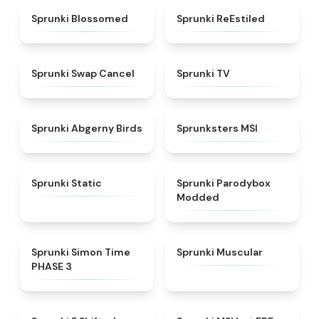
★
4.5
★
4.4
Sprunki Blossomed
Sprunki ReEstiled
★
4.4
★
4.5
Sprunki Swap Cancel
Sprunki TV
★
4.6
★
4.8
Sprunki Abgerny Birds
Sprunksters MSI
★
4.4
★
4.5
Sprunki Static
Sprunki Parodybox
Modded
★
4.3
★
4.6
Sprunki Simon Time
Sprunki Muscular
PHASE 3
★
4.9
★
4.7