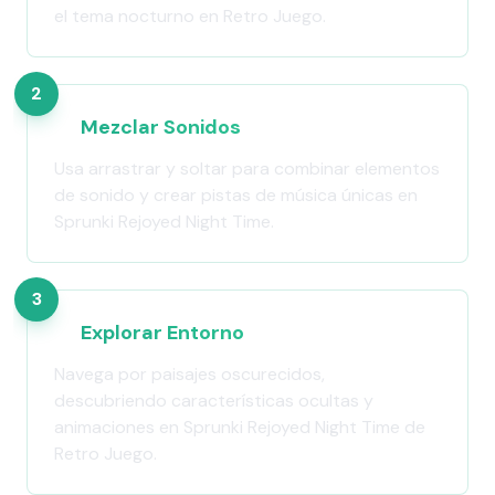
el tema nocturno en Retro Juego.
2
Mezclar Sonidos
Usa arrastrar y soltar para combinar elementos
de sonido y crear pistas de música únicas en
Sprunki Rejoyed Night Time.
3
Explorar Entorno
Navega por paisajes oscurecidos,
descubriendo características ocultas y
animaciones en Sprunki Rejoyed Night Time de
Retro Juego.