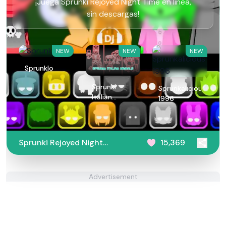
¡Juega Sprunki Rejoyed Night Time en línea,
sin descargas!
NEW
NEW
NEW
Sprunklo
Sprunki
Sprunkalicious
Italian
1996
Animals
Sprunki Rejoyed Night
15,369
Time
Advertisement