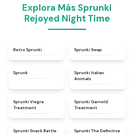
Explora Más Sprunki
Rejoyed Night Time
★
4.3
★
4.6
Retro Sprunki
Sprunki Swap
★
4.5
★
4.7
Sprunk
Sprunki Italian
Animals
★
4.4
★
4.7
Sprunki Viegre
Sprunki Garnold
Treatment
Treatment
★
4.6
★
4.3
Sprunki Snack Battle
Sprunki The Definitive