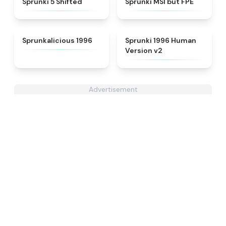
Sprunki 5 Shifted
Sprunki MSI but FPE
★
4.3
★
4.5
Sprunkalicious 1996
Sprunki 1996 Human
Version v2
Advertisement