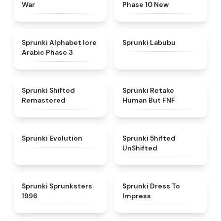
War
Phase 10 New
★
4.8
★
4.6
Sprunki Alphabet lore
Sprunki Labubu
Arabic Phase 3
★
4.3
★
4.7
Sprunki Shifted
Sprunki Retake
Remastered
Human But FNF
★
4.7
★
4.4
Sprunki Evolution
Sprunki 5hifted
UnShifted
★
5
★
4.5
Sprunki Sprunksters
Sprunki Dress To
1996
Impress