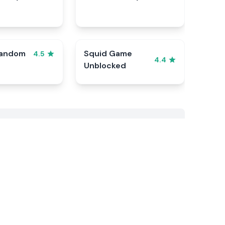
Random
Squid Game
4.5
4.4
Unblocked