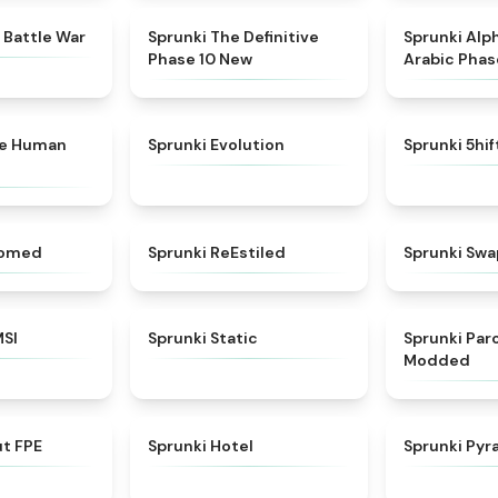
★
4.6
★
4.3
 Battle War
Sprunki The Definitive
Sprunki Alp
Phase 10 New
Arabic Phas
★
4.7
★
4.7
ke Human
Sprunki Evolution
Sprunki 5hi
★
4.5
★
4.4
somed
Sprunki ReEstiled
Sprunki Swa
★
4.8
★
4.4
MSI
Sprunki Static
Sprunki Pa
Modded
★
4.7
★
4.8
ut FPE
Sprunki Hotel
Sprunki Pyr