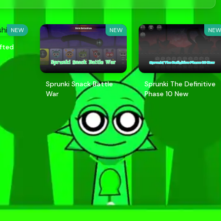
NEW
NEW
NE
ifted
Sprunki Snack Battle
Sprunki The Definitive
War
Phase 10 New