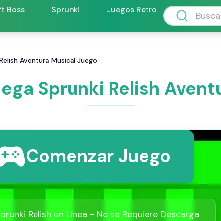
ft Boss
Sprunki
Juegos Retro
 Relish Aventura Musical Juego
Juega Sprunki Relish Avent
Comenzar Juego
prunki Relish en Línea - No se Requiere Descarga