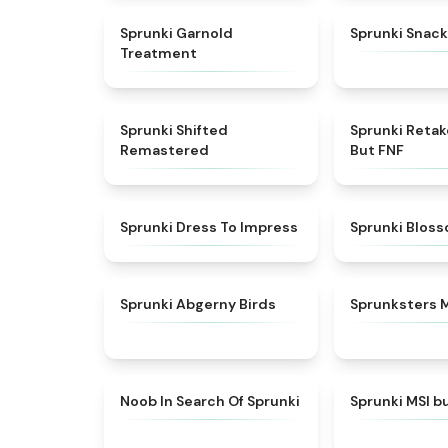
★
4.7
Sprunki Garnold
Sprunki Snack
Treatment
★
4.3
Sprunki Shifted
Sprunki Reta
Remastered
But FNF
★
4.5
Sprunki Dress To Impress
Sprunki Blos
★
4.6
Sprunki Abgerny Birds
Sprunksters 
★
4.4
Noob In Search Of Sprunki
Sprunki MSI b