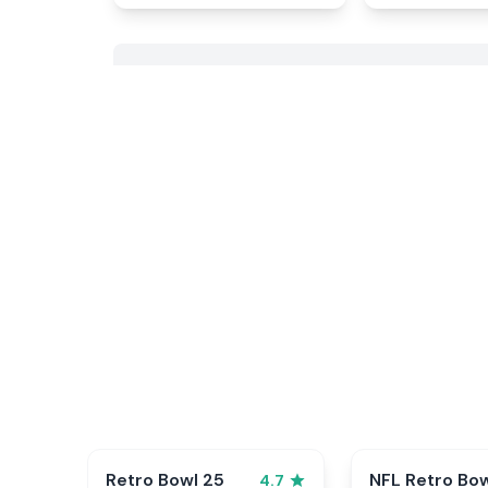
Retro Bowl 25
NFL Retro Bo
4.7