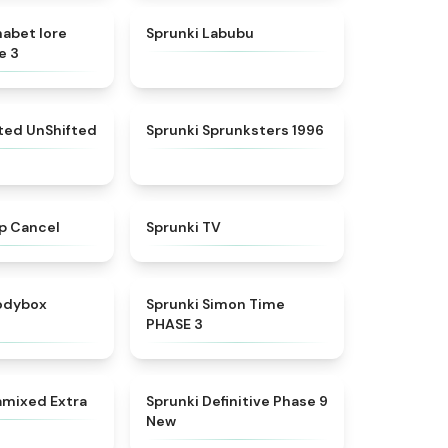
★
4.8
★
4.6
habet lore
Sprunki Labubu
e 3
★
4.4
★
5
fted UnShifted
Sprunki Sprunksters 1996
★
4.4
★
4.5
p Cancel
Sprunki TV
★
4.5
★
4.3
rodybox
Sprunki Simon Time
PHASE 3
★
4.9
★
4.9
amixed Extra
Sprunki Definitive Phase 9
New