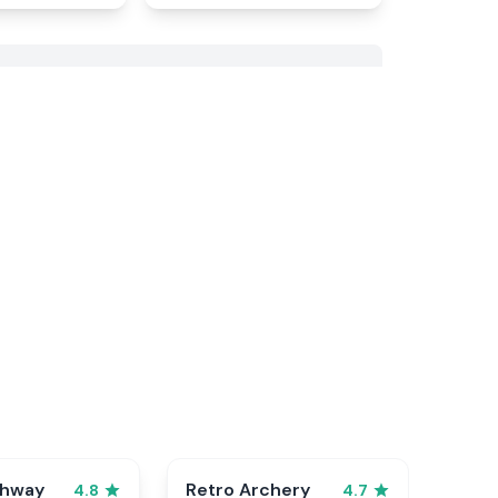
ghway
Retro Archery
4.8
4.7