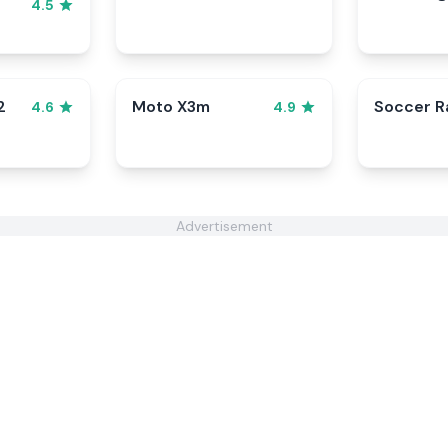
4.5
2
Moto X3m
Soccer 
4.6
4.9
Advertisement