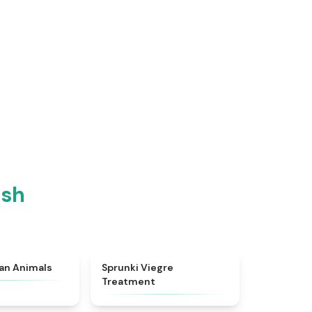
ish
★
4.7
★
4.4
ian Animals
Sprunki Viegre
Treatment