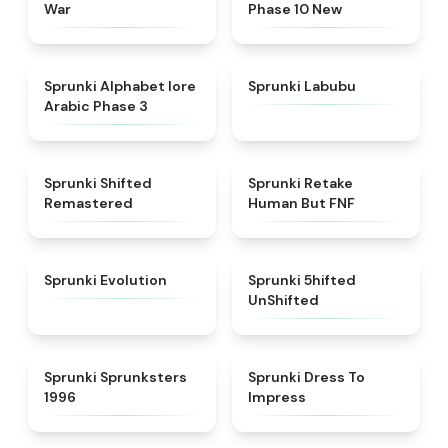
War
Phase 10 New
★
4.8
★
4.6
Sprunki Alphabet lore
Sprunki Labubu
Arabic Phase 3
★
4.3
★
4.7
Sprunki Shifted
Sprunki Retake
Remastered
Human But FNF
★
4.7
★
4.4
Sprunki Evolution
Sprunki 5hifted
UnShifted
★
5
★
4.5
Sprunki Sprunksters
Sprunki Dress To
1996
Impress