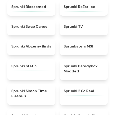
★
4.5
★
4.4
Sprunki Blossomed
Sprunki ReEstiled
★
4.4
★
4.5
Sprunki Swap Cancel
Sprunki TV
★
4.6
★
4.8
Sprunki Abgerny Birds
Sprunksters MSI
★
4.4
★
4.5
Sprunki Static
Sprunki Parodybox
Modded
★
4.3
★
4.6
Sprunki Simon Time
Sprunki 2 So Real
PHASE 3
★
4.8
★
4.4