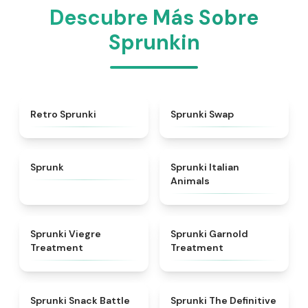
Descubre Más Sobre
Sprunkin
★
4.3
★
4.6
Retro Sprunki
Sprunki Swap
★
4.5
★
4.7
Sprunk
Sprunki Italian
Animals
★
4.4
★
4.7
Sprunki Viegre
Sprunki Garnold
Treatment
Treatment
★
4.6
★
4.3
Sprunki Snack Battle
Sprunki The Definitive