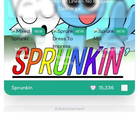
Juega Sprunkin En Línea - No Requiere
Descarga
NEW
NEW
NEW
Mixed
Sprunksters
Sprunki
MSI
Sprunki
Dress To
Impress
Sprunkin
15,336
Advertisement