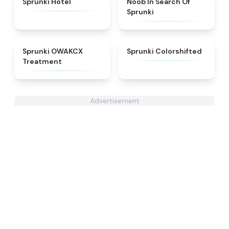
Sprunki Hotel
Noob In Search Of
Sprunki
★
5
★
4.6
Sprunki OWAKCX
Sprunki Colorshifted
Treatment
Advertisement