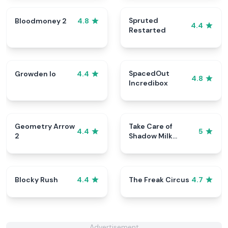
Spruted
Bloodmoney 2
4.8
4.4
Restarted
SpacedOut
Growden Io
4.4
4.8
Incredibox
Geometry Arrow
Take Care of
4.4
5
2
Shadow Milk
Cookie
Blocky Rush
The Freak Circus
4.4
4.7
Advertisement