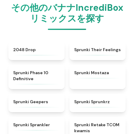
その他のバナナIncrediBox
リミックスを探す
★
4.8
★
4.4
2048 Drop
Sprunki Their Feelings
★
5
★
4.4
Sprunki Phase 10
Sprunki Mostaza
Definitive
★
4.5
★
4.5
Sprunki Geepers
Sprunki Sprunkrz
★
4.8
★
4.6
Sprunki Sprankler
Sprunki Retake TCOM
kwamis