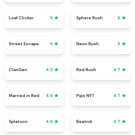
Loaf Clicker
Sphere Rush
5
5
Street Escape
Neon Rush
5
5
ClanGen
Red Rush
4.3
4.7
Married in Red
Pips NYT
4.6
4.7
Splatoon
Beatnik
4.6
4.7