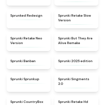
★
5
★
4.7
Sprunked Redesign
Sprunki Retake Slow
Version
★
4.9
★
4.8
Sprunki Retake Neo
Sprunki But They Are
Version
Alive Remake
★
4.5
★
4.8
Sprunki Banban
Sprunki 2025 edition
★
4.6
★
4.8
Sprunki Sprunkup
Sprunki Singments
2.0
★
4.9
★
4.5
Sprunki CountryBox
Sprunki Retake Hd