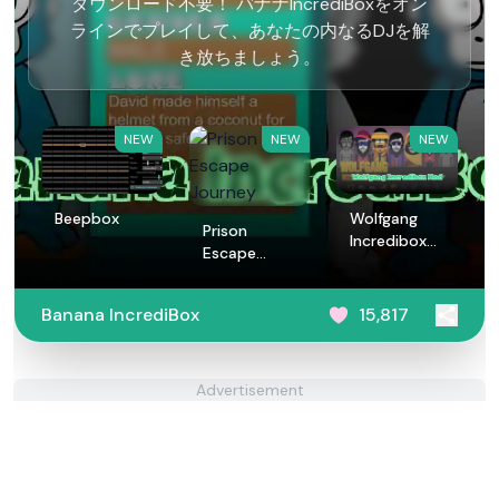
ダウンロード不要！ バナナIncrediBoxをオン
ラインでプレイして、あなたの内なるDJを解
き放ちましょう。
NEW
NEW
NEW
Beepbox
Wolfgang
Prison
Incredibox
Escape
Mod
Journey
Banana IncrediBox
15,817
Advertisement