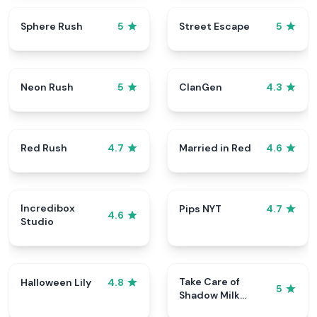
Sphere Rush
Street Escape
5
5
Neon Rush
ClanGen
5
4.3
Red Rush
Married in Red
4.7
4.6
Incredibox
Pips NYT
4.7
4.6
Studio
Take Care of
Halloween Lily
4.8
5
Shadow Milk
Cookie