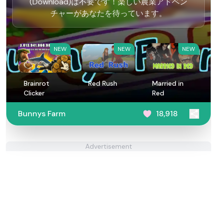
(Download)は不要です！楽しい農業アドベン
チャーがあなたを待っています。
NEW
NEW
NEW
Brainrot
Red Rush
Married in
Clicker
Red
Bunnys Farm
18,918
Advertisement