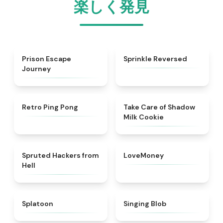
楽しく発見
★
4.4
★
4.6
Prison Escape
Sprinkle Reversed
Journey
★
4.8
★
5
Retro Ping Pong
Take Care of Shadow
Milk Cookie
★
4.8
★
4.8
Spruted Hackers from
LoveMoney
Hell
★
4.6
★
5
Splatoon
Singing Blob