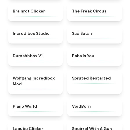
★
4.5
★
4.7
Brainrot Clicker
The Freak Circus
★
4.6
★
4.6
Incredibox Studio
Sad Satan
★
4.4
★
4.7
Dumahhbox V1
Baba Is You
★
4.4
★
4.4
Wolfgang Incredibox
Spruted Restarted
Mod
★
4.4
★
4.6
Piano World
VoidBorn
★
5
★
4.9
Labubu Clicker
Squirrel With A Gun