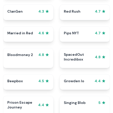
ClanGen
Red Rush
4.3
4.7
Married in Red
Pips NYT
4.6
4.7
SpacedOut
Bloodmoney 2
4.8
4.8
Incredibox
Beepbox
Growden Io
4.5
4.4
Prison Escape
Singing Blob
5
4.4
Journey