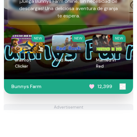
¡Juega Bunnys Farm online, sin necesidad de
descargas! Una deliciosa aventura de granja
te espera.
NEW
NEW
NEW
Brainrot
Red Rush
Married in
Clicker
Red
Bunnys Farm
12,399
Advertisement