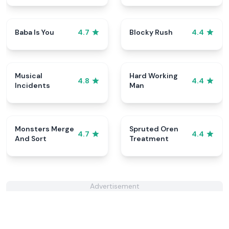
Baba Is You
Blocky Rush
4.7
4.4
Musical
Hard Working
4.8
4.4
Incidents
Man
Monsters Merge
Spruted Oren
4.7
4.4
And Sort
Treatment
Advertisement