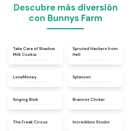
Descubre más diversión
con Bunnys Farm
★
5
★
4.8
Take Care of Shadow
Spruted Hackers from
Milk Cookie
Hell
★
4.8
★
4.6
LoveMoney
Splatoon
★
5
★
4.5
Singing Blob
Brainrot Clicker
★
4.7
★
4.6
The Freak Circus
Incredibox Studio