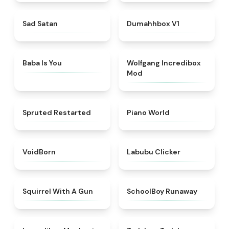
★
4.6
★
4.4
Sad Satan
Dumahhbox V1
★
4.7
★
4.4
Baba Is You
Wolfgang Incredibox
Mod
★
4.4
★
4.4
Spruted Restarted
Piano World
★
4.6
★
5
VoidBorn
Labubu Clicker
★
4.9
★
4.7
Squirrel With A Gun
SchoolBoy Runaway
★
4.5
★
4.6