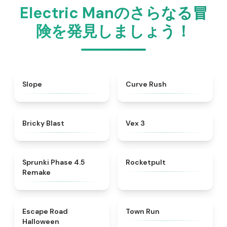
Electric Manのさらなる冒
険を発見しましょう！
★
4.9
★
4.6
Slope
Curve Rush
★
4.9
★
4.9
Bricky Blast
Vex 3
★
4.3
★
4.4
Sprunki Phase 4.5
Rocketpult
Remake
★
4.6
★
4.7
Escape Road
Town Run
Halloween