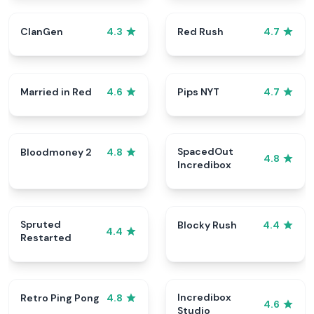
ClanGen
Red Rush
4.3
4.7
Married in Red
Pips NYT
4.6
4.7
SpacedOut
Bloodmoney 2
4.8
4.8
Incredibox
Spruted
Blocky Rush
4.4
4.4
Restarted
Incredibox
Retro Ping Pong
4.8
4.6
Studio