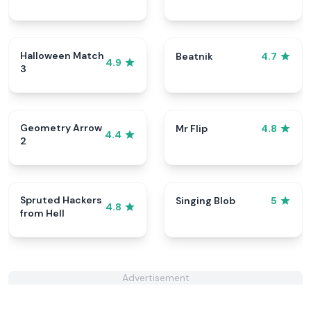
Halloween Match
Beatnik
4.7
4.9
3
Geometry Arrow
Mr Flip
4.8
4.4
2
Spruted Hackers
Singing Blob
5
4.8
from Hell
Advertisement