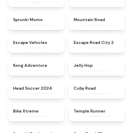
★
5
★
4.3
Sprunki Momo
Mountain Road
★
4.9
★
4.5
Escape Vehicles
Escape Road City 2
★
4.4
★
4.4
Kong Adventure
Jelly Hop
★
4.6
★
4.9
Head Soccer 2024
Cuby Road
★
4.5
★
4.5
Bike Xtreme
Temple Runner
★
4.6
★
4.4