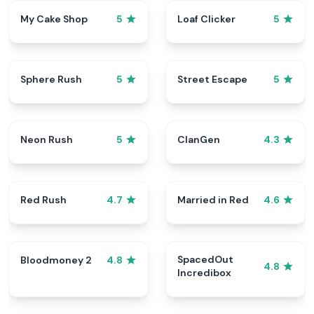
My Cake Shop
Loaf Clicker
5
5
Sphere Rush
Street Escape
5
5
Neon Rush
ClanGen
5
4.3
Red Rush
Married in Red
4.7
4.6
SpacedOut
Bloodmoney 2
4.8
4.8
Incredibox