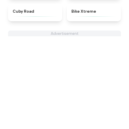
★
4.9
★
4.5
Cuby Road
Bike Xtreme
Advertisement