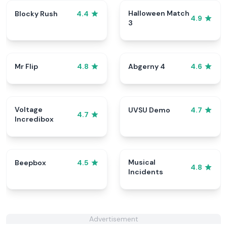
Halloween Match
Blocky Rush
4.4
4.9
3
Mr Flip
Abgerny 4
4.8
4.6
Voltage
UVSU Demo
4.7
4.7
Incredibox
Musical
Beepbox
4.5
4.8
Incidents
Advertisement