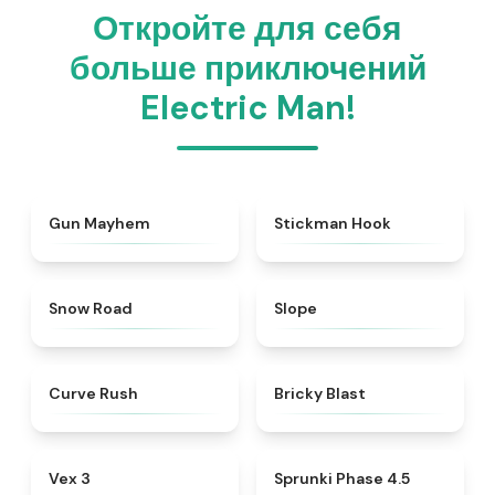
Откройте для себя
больше приключений
Electric Man!
★
4.3
★
4.4
Gun Mayhem
Stickman Hook
★
4.6
★
4.9
Snow Road
Slope
★
4.6
★
4.9
Curve Rush
Bricky Blast
★
4.9
★
4.3
Vex 3
Sprunki Phase 4.5