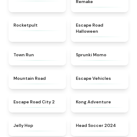
Remake
★
4.4
★
4.6
Rocketpult
Escape Road
Halloween
★
4.7
★
5
Town Run
Sprunki Momo
★
4.3
★
4.9
Mountain Road
Escape Vehicles
★
4.5
★
4.4
Escape Road City 2
Kong Adventure
★
4.4
★
4.6
Jelly Hop
Head Soccer 2024