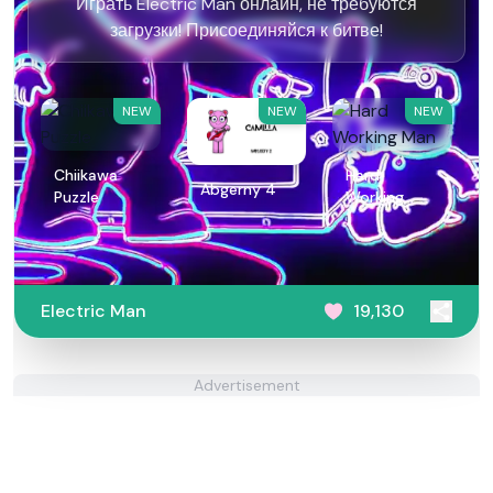
Играть Electric Man онлайн, не требуются
загрузки! Присоединяйся к битве!
NEW
NEW
NEW
Chiikawa
Hard
Abgerny 4
Puzzle
Working
Man
Electric Man
19,130
Advertisement