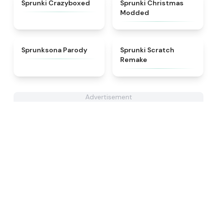
★
4.9
★
4.9
Sprunki Crazyboxed
Sprunki Christmas
Modded
★
4.8
★
4.3
Sprunksona Parody
Sprunki Scratch
Remake
Advertisement