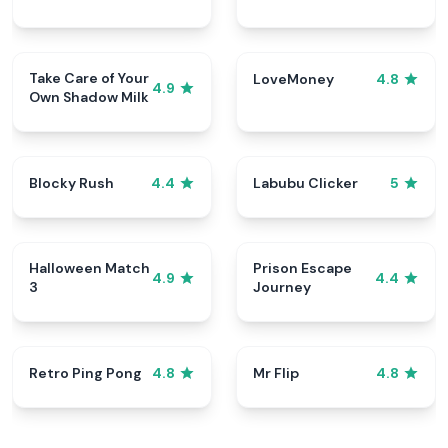
Take Care of Your
LoveMoney
4.8
4.9
Own Shadow Milk
Blocky Rush
Labubu Clicker
4.4
5
Halloween Match
Prison Escape
4.9
4.4
3
Journey
Retro Ping Pong
Mr Flip
4.8
4.8