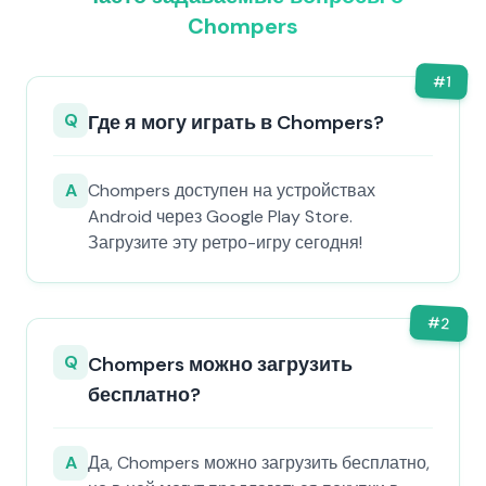
Chompers
#
1
Q
Где я могу играть в Chompers?
A
Chompers доступен на устройствах
Android через Google Play Store.
Загрузите эту ретро-игру сегодня!
#
2
Q
Chompers можно загрузить
бесплатно?
A
Да, Chompers можно загрузить бесплатно,