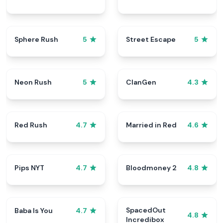
Sphere Rush
Street Escape
5
5
Neon Rush
ClanGen
5
4.3
Red Rush
Married in Red
4.7
4.6
Pips NYT
Bloodmoney 2
4.7
4.8
SpacedOut
Baba Is You
4.7
4.8
Incredibox