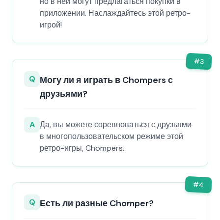
но в ней могут предлагаться покупки в
приложении. Наслаждайтесь этой ретро-
игрой!
#
3
Q
Могу ли я играть в Chompers с
друзьями?
A
Да, вы можете соревноваться с друзьями
в многопользовательском режиме этой
ретро-игры, Chompers.
#
4
Q
Есть ли разные Chomper?