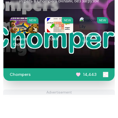
Играть в Chompers онлайн, без загрузок!
NEW
NEW
NEW
Halloween
Brainrot
2048
Lily
Clicker
Chompers
14,443
Advertisement