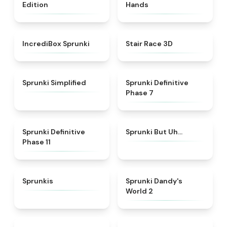
Edition
Hands
★
4.6
★
4.6
IncrediBox Sprunki
Stair Race 3D
★
4.5
★
4.4
Sprunki Simplified
Sprunki Definitive
Phase 7
★
4.8
★
4.7
Sprunki Definitive
Sprunki But Uh…
Phase 11
★
5
★
4.7
Sprunkis
Sprunki Dandy's
World 2