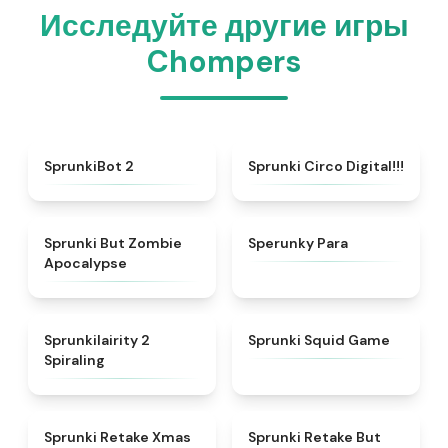
Исследуйте другие игры
Chompers
★
4.9
★
4.8
SprunkiBot 2
Sprunki Circo Digital!!!
★
4.7
★
4.8
Sprunki But Zombie
Sperunky Para
Apocalypse
★
4.8
★
4.9
Sprunkilairity 2
Sprunki Squid Game
Spiraling
★
4.4
★
4.5
Sprunki Retake Xmas
Sprunki Retake But