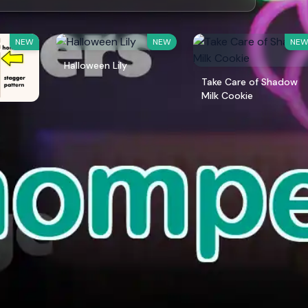
NEW
NEW
NE
Halloween Lily
Take Care of Shadow
Milk Cookie