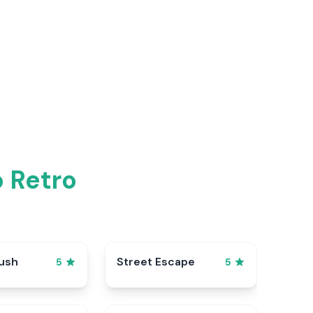
o Retro
ush
Street Escape
5
5