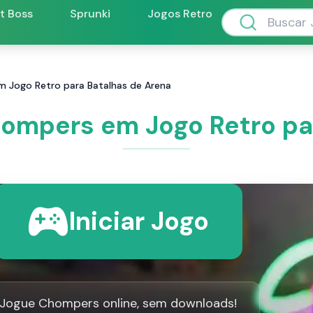
ft Boss
Sprunki
Jogos Retro
 Jogo Retro para Batalhas de Arena
ompers em Jogo Retro par
Iniciar Jogo
Jogue Chompers online, sem downloads!