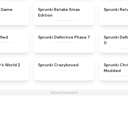
★
4.9
★
4.4
d Game
Sprunki Retake Xmas
Sprunki Ret
Edition
★
4.5
★
4.4
ified
Sprunki Definitive Phase 7
Sprunki Def
11
★
4.7
★
4.9
's World 2
Sprunki Crazyboxed
Sprunki Chr
Modded
Advertisement