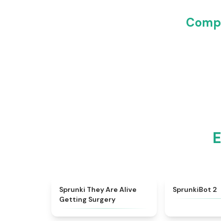
Compa
E
★
4.7
Sprunki They Are Alive
SprunkiBot 2
Getting Surgery