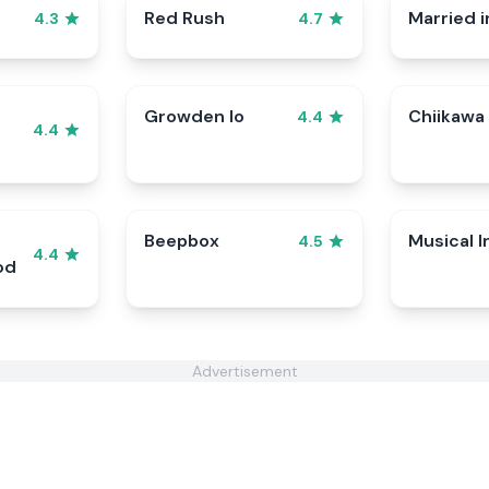
Red Rush
Married i
4.3
4.7
Growden Io
Chiikawa
4.4
4.4
Beepbox
Musical I
4.5
4.4
od
Advertisement