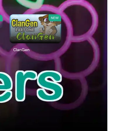
W
NEW
ClanGen