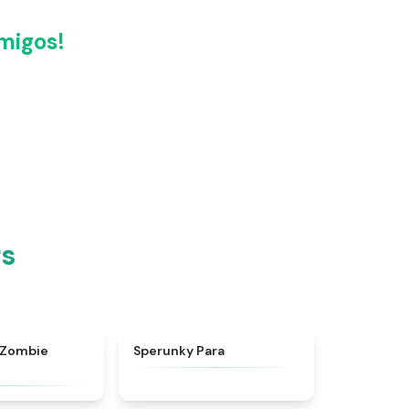
migos!
rs
★
4.7
★
4.8
 Zombie
Sperunky Para