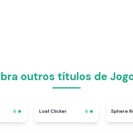
ra outros títulos de Jog
p
Loaf Clicker
Sphere R
5
5