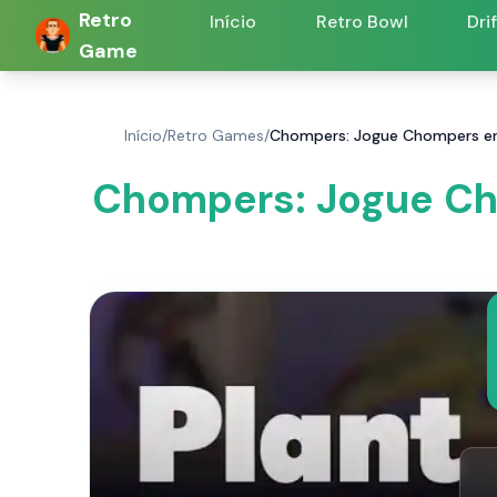
Retro
Início
Retro Bowl
Dri
Game
Início
/
Retro Games
/
Chompers: Jogue Chompers em
Chompers: Jogue Ch