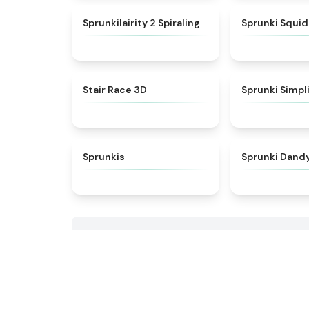
★
4.8
Sprunkilairity 2 Spiraling
Sprunki Squi
★
4.6
Stair Race 3D
Sprunki Simpl
★
5
Sprunkis
Sprunki Dandy