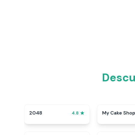
Descub
2048
My Cake Sho
4.8