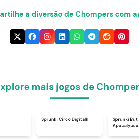
rtilhe a diversão de Chompers com a
xplore mais jogos de Chompe
★
4.9
★
4.8
Sprunki Circo Digital!!!
Sprunki But
Apocalypse