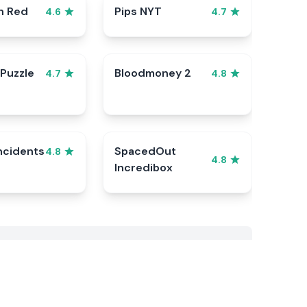
n Red
Pips NYT
4.6
4.7
 Puzzle
Bloodmoney 2
4.7
4.8
ncidents
SpacedOut
4.8
4.8
Incredibox