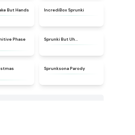
★
4.5
★
4.6
ake But Hands
IncrediBox Sprunki
★
4.8
★
4.7
initive Phase
Sprunki But Uh…
★
4.9
★
4.8
istmas
Sprunksona Parody