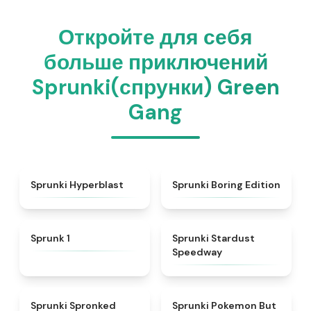
Откройте для себя
больше приключений
Sprunki(спрунки) Green
Gang
★
4.4
★
4.5
Sprunki Hyperblast
Sprunki Boring Edition
★
4.5
★
4.4
Sprunk 1
Sprunki Stardust
Speedway
★
4.5
★
4.4
Sprunki Spronked
Sprunki Pokemon But