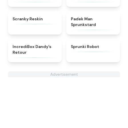
★
4.6
★
4.4
Scranky Reskin
Padek Man
Sprunkstard
★
4.7
★
4.4
IncrediBox Dandy's
Sprunki Robot
Retour
Advertisement