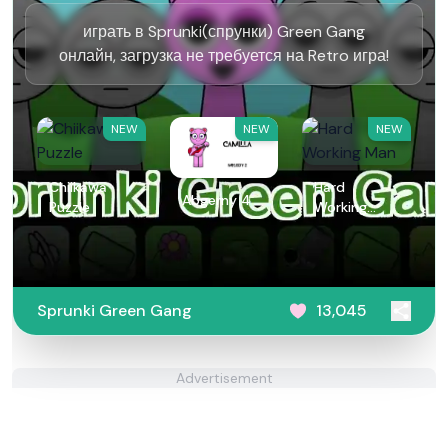
играть в Sprunki(спрунки) Green Gang
онлайн, загрузка не требуется на Retro игра!
NEW
NEW
NEW
Chiikawa
Hard
Abgerny 4
Puzzle
Working
Man
Sprunki Green Gang
13,045
Advertisement