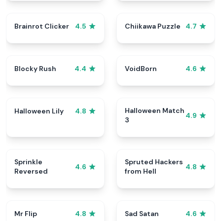
Brainrot Clicker
Chiikawa Puzzle
4.5
4.7
Blocky Rush
VoidBorn
4.4
4.6
Halloween Match
Halloween Lily
4.8
4.9
3
Sprinkle
Spruted Hackers
4.6
4.8
Reversed
from Hell
Mr Flip
Sad Satan
4.8
4.6