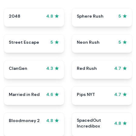
2048
Sphere Rush
4.8
5
Street Escape
Neon Rush
5
5
ClanGen
Red Rush
4.3
4.7
Married in Red
Pips NYT
4.6
4.7
SpacedOut
Bloodmoney 2
4.8
4.8
Incredibox