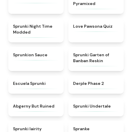
Pyramixed
★
4.4
★
4.9
Sprunki Night Time
Love Pawsona Quiz
Modded
★
4.8
★
4.5
Sprunkion Sauce
Sprunki Garten of
Banban Reskin
★
4.7
★
4.6
Escuela Sprunki
Derple Phase 2
★
4.6
★
4.6
Abgerny But Ruined
Sprunki Undertale
★
4.3
★
4.4
Sprunki lairity
Spranke