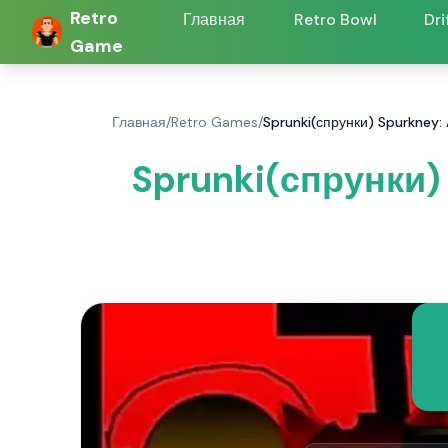
Retro
Главная
Retro Bowl
Dri
Game
Главная
/
Retro Games
/
Sprunki(спрунки) Spurkney: 
Sprunki(спрунки)