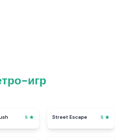
етро-игр
ush
Street Escape
5
5