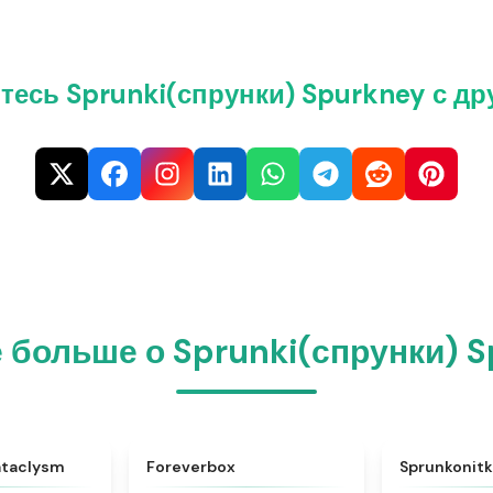
тесь Sprunki(спрунки) Spurkney с др
 больше о Sprunki(спрунки) 
★
4.5
★
4.8
ataclysm
Foreverbox
Sprunkonitk