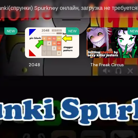
unki(спрунки) Spurkney онлайн, загрузка не требуется
NEW
NEW
NE
2048
The Freak Circus