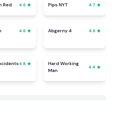
n Red
Pips NYT
4.6
4.7
n
Abgerny 4
4.6
4.6
ncidents
Hard Working
4.8
4.4
Man