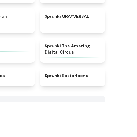
★
4.3
★
4.4
unch
Sprunki GRAYVERSAL
★
4.7
★
4.6
Sprunki The Amazing
Digital Circus
★
4.8
★
4.3
kes
Sprunki BetterIcons