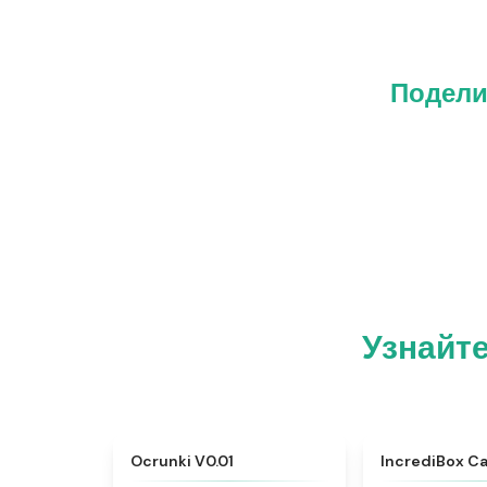
Подели
Узнайте
★
4.5
Ocrunki V0.01
IncrediBox C