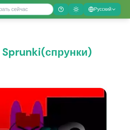
Русский
Help
Theme
 Sprunki(спрунки)