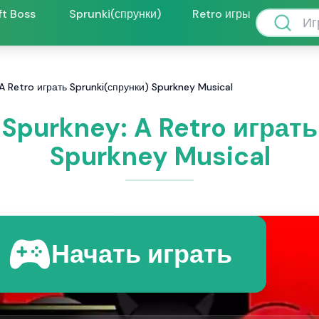
ft Boss
Sprunki(спрунки)
Retro игры
A Retro играть Sprunki(спрунки) Spurkney Musical
 Spurkney: A Retro играть
Spurkney Musical
Начать играть