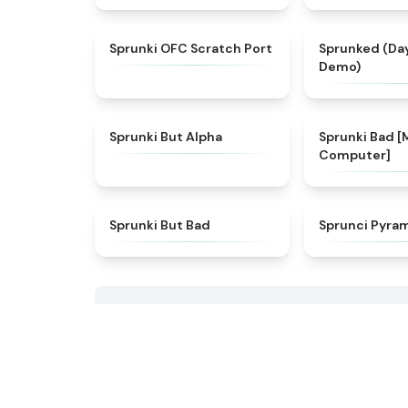
★
4.7
Sprunki OFC Scratch Port
Sprunked (Da
Demo)
★
4.4
Sprunki But Alpha
Sprunki Bad [
Computer]
★
4.4
Sprunki But Bad
Sprunci Pyra