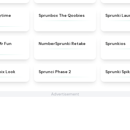
★
4.3
★
4.5
ytime
Sprunbox The Qoobies
Sprunki La
★
4.6
★
4.9
Mr Fun
NumberSprunki Retake
Sprunkios
★
5
★
4.9
mix Look
Sprunci Phase 2
Sprunki Spi
Advertisement