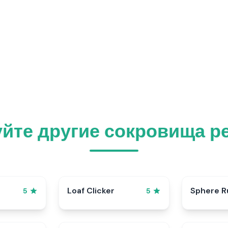
йте другие сокровища р
p
Loaf Clicker
Sphere R
5
5