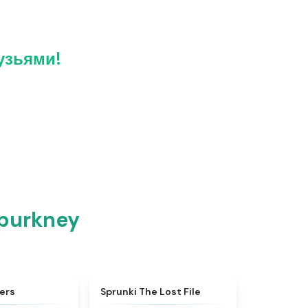
узьями!
Spurkney
★
4.3
★
4.4
ers
Sprunki The Lost File