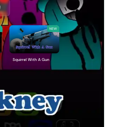
!
W
NEW
Squirrel With A Gun