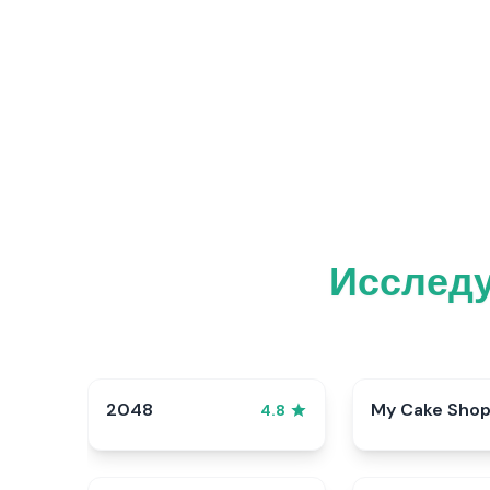
Исследу
2048
My Cake Sho
4.8