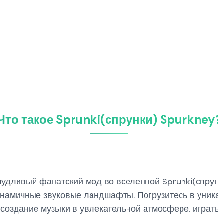
Что такое Sprunki(спрунки) Spurkney
ичудливый фанатский мод во вселенной Sprunki(спру
инамичные звуковые ландшафты. Погрузитесь в уник
 создание музыки в увлекательной атмосфере. играть 