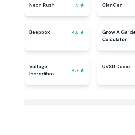
Neon Rush
ClanGen
5
Beepbox
Grow A Gard
4.5
Calculator
Voltage
UVSU Demo
4.7
Incredibox