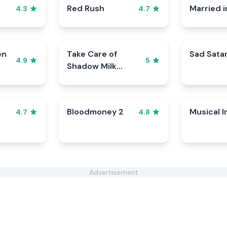
Red Rush
Married i
4.3
4.7
en
Take Care of
Sad Sata
4.9
5
Shadow Milk
Cookie
Bloodmoney 2
Musical I
4.7
4.8
Advertisement